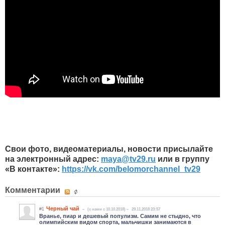
Свои фото, видеоматериалы, новости присылайте
на электронный адрес:
maya
@
tv
29.
ru
или в группу
«В контакте»:
https://vk.com/belomorchannel_tv29
Комментарии
Черный чай
#1
(c нами с 10.10.2018)
29.11.2018 23:57
Вранье, пиар и дешевый популизм. Самим не стыдно, что
олимпийским видом спорта, мальчишки занимаются в