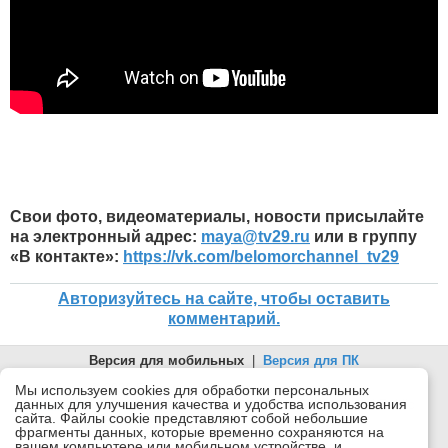
Свои фото, видеоматериалы, новости присылайте
на электронный адрес:
maya
@
tv
29.
ru
или в группу
«В контакте»:
https://vk.com/belomorchannel_tv29
Авторизуйтесь на сайте, чтобы оставить
комментарий.
Версия для мобильных
|
Версия для ПК
© 2026 Беломорканал Северодвинск tv29.ru
Мы используем cookies для обработки персональных
данных для улучшения качества и удобства использования
Joomla!
is Free Software released under the GNU General Public
сайта. Файлы cookie представляют собой небольшие
License.
фрагменты данных, которые временно сохраняются на
вашем компьютере или мобильном устройстве, и