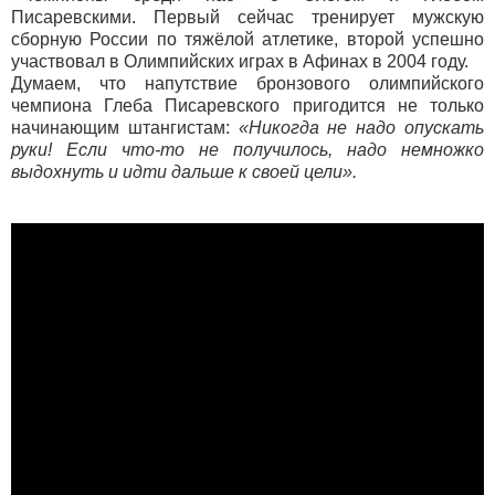
Писаревскими. Первый сейчас тренирует мужскую
сборную России по тяжёлой атлетике, второй успешно
участвовал в Олимпийских играх в Афинах в 2004 году.
Думаем, что напутствие бронзового олимпийского
чемпиона Глеба Писаревского пригодится не только
начинающим штангистам:
«Никогда не надо опускать
руки! Если что-то не получилось, надо немножко
выдохнуть и идти дальше к своей цели».