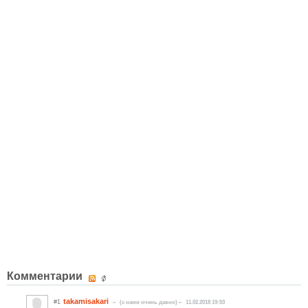
Комментарии
takamisakari
#1
(c нами очень давно)
11.02.2018 19:53