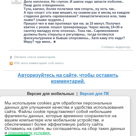
Дело неплохое. Но глупое. И шапок надо запасти поболее..
Пиар дело отвецвенное.
Тута, каечно, более политики чем спорта., ну хоть так..
А про спорт: кто вам мешает, ну скажем рас в месяц на каждом
стадионе делать саревнование? лекаатлетическое или, тама
лыжи? (лыжи труднее..)
Пришол чел в мае пропежал три км. за 15 минут. Получил
квиток с резом. пошол тренировацца. Черес месяц 14=30 и
сасетку маладуу есчо опокнал.. Тока так.. Саревнования
должны быть открыты и регулярны.. тогда потянутся
фискультурники и бывши спорсмены... Хатя каму ето надо?
Меру? чур мене.. ☻
Сообщить модератору
Обновить список комментариев
RSS лента комментариев этой записи
Авторизуйтесь на сайте, чтобы оставить
комментарий.
Версия для мобильных
|
Версия для ПК
© 2026 Беломорканал Северодвинск tv29.ru
Мы используем cookies для обработки персональных
данных для улучшения качества и удобства использования
Joomla!
is Free Software released under the GNU General Public
сайта. Файлы cookie представляют собой небольшие
License.
фрагменты данных, которые временно сохраняются на
вашем компьютере или мобильном устройстве, и
Mobile version by
Mobile Joomla!
обеспечивают более эффективную работу сайта.
Оставаясь на сайте, вы соглашаетесь на сбор таких данных
Desktop Version
и
принимаете условия.