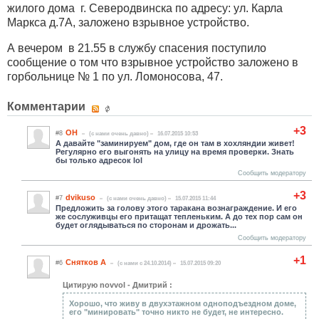
жилого дома г. Северодвинска по адресу: ул. Карла
Маркса д.7А, заложено взрывное устройство.
А вечером в 21.55 в службу спасения поступило
сообщение о том что взрывное устройство заложено в
горбольнице № 1 по ул. Ломоносова, 47.
Комментарии
+3
ОН
#8
(c нами очень давно)
16.07.2015 10:53
А давайте "заминируем" дом, где он там в хохляндии живет!
Регулярно его выгонять на улицу на время проверки. Знать
бы только адресок lol
Сообщить модератору
+3
dvikuso
#7
(c нами очень давно)
15.07.2015 11:44
Предложить за голову этого таракана вознаграждение. И его
же сослуживцы его притащат тепленьким. А до тех пор сам он
будет оглядываться по сторонам и дрожать...
Сообщить модератору
+1
Снятков А
#6
(c нами с 24.10.2014)
15.07.2015 09:20
Цитирую novvol - Дмитрий :
Хорошо, что живу в двухэтажном одноподъездном доме,
его "минировать" точно никто не будет, не интересно.