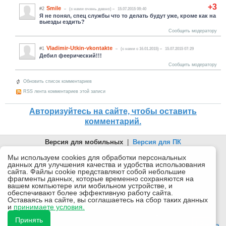
+3
Smile
#2
(c нами очень давно)
15.07.2015 08:40
Я не понял, спец службы что то делать будут уже, кроме как на
выезды ездить?
Сообщить модератору
Vladimir-Utkin-vkontakte
#1
(c нами с 16.01.2015)
15.07.2015 07:29
Дебил феерический!!!
Сообщить модератору
Обновить список комментариев
RSS лента комментариев этой записи
Авторизуйтесь на сайте, чтобы оставить
комментарий.
Версия для мобильных
|
Версия для ПК
© 2026 Беломорканал Северодвинск tv29.ru
Мы используем cookies для обработки персональных
данных для улучшения качества и удобства использования
Joomla!
is Free Software released under the GNU General Public
сайта. Файлы cookie представляют собой небольшие
License.
фрагменты данных, которые временно сохраняются на
вашем компьютере или мобильном устройстве, и
Mobile version by
Mobile Joomla!
обеспечивают более эффективную работу сайта.
Оставаясь на сайте, вы соглашаетесь на сбор таких данных
Desktop Version
и
принимаете условия.
СИ "Информационное агентство "Беломорканал" регистрационный номер ЭЛ № ФС77-77001 от
08.11.2019, выдан Федеральной службой по надзору в сфере связи, информационных технологий и
Принять
массовых коммуникаций (Роскомнадзор). Учредитель: ООО "ТВ29". Главный редактор: Рудалев А.Г.
18+
Беломорканал - новостной сайт Архангельской области: новости Северодвинска, новости поморья,
происшествия в Архангельске, мэрия Архангельска