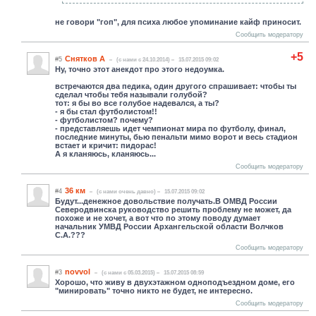
не говори "гоп", для психа любое упоминание кайф приносит.
Сообщить модератору
+5
Снятков А
#5
(c нами с 24.10.2014)
15.07.2015 09:02
Ну, точно этот анекдот про этого недоумка.
встречаются два педика, один другого спрашивает: чтобы ты
сделал чтобы тебя называли голубой?
тот: я бы во все голубое надевался, а ты?
- я бы стал футболистом!!
- футболистом? почему?
- представляешь идет чемпионат мира по футболу, финал,
последние минуты, бью пенальти мимо ворот и весь стадион
встает и кричит: пидорас!
А я кланяюсь, кланяюсь...
Сообщить модератору
36 км
#4
(c нами очень давно)
15.07.2015 09:02
Будут...денежное довольствие получать.В ОМВД России
Северодвинска руководство решить проблему не может, да
похоже и не хочет, а вот что по этому поводу думает
начальник УМВД России Архангельской области Волчков
С.А.???
Сообщить модератору
novvol
#3
(c нами с 05.03.2015)
15.07.2015 08:59
Хорошо, что живу в двухэтажном одноподъездном доме, его
"минировать" точно никто не будет, не интересно.
Сообщить модератору