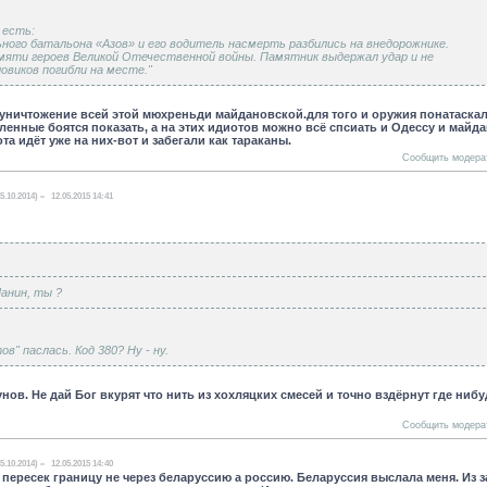
 есть:
ного батальона «Азов» и его водитель насмерть разбились на внедорожнике.
мяти героев Великой Отечественной войны. Памятник выдержал удар и не
ловиков погибли на месте."
 уничтожение всей этой мюхреньди майдановской.для того и оружия понатаска
енные боятся показать, а на этих идиотов можно всё спсиать и Одессу и майда
та идёт уже на них-вот и забегали как тараканы.
Сообщить модера
5.10.2014)
12.05.2015 14:41
Шанин, ты ?
в" паслась. Код 380? Ну - ну.
нов. Не дай Бог вкурят что нить из хохляцких смесей и точно вздёрнут где нибу
Сообщить модера
5.10.2014)
12.05.2015 14:40
 пересек границу не через беларуссию а россию. Беларуссия выслала меня. Из з