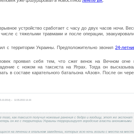
человек уже фигурировал в новостной
ленте БК
.
рывное устройство сработает с часу до двух часов ночи. Вес
 числе с тяжелыми травмами и после операции, эвакуировали
упил с территории Украины. Предположительно звонил
24-летни
овек проявил себя тем, что сжег венок на Вечном огне 
адение с ножом на таксиста на Яграх. Тогда он высказыва
вать в составе карательного батальона «Азов». После он чере
5.10.2014)
12.05.2015 14:44
 того, как таксист получил ножевые ранения с бедро и ягодицу, этот же экспонат
а теперь он же с территории Украины терроризирует городские власти анонимными
ящихся на лечении в опальном заведении, которых всю ночь возили с места на место