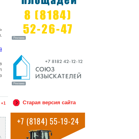
ь
.
й
в
л
з
Старая версия сайта
+1
,