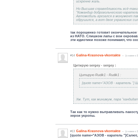
искренне жаль.
Но Высшая справедливость всё-таки
"Командир добровольческого каратель
Автомобиль врезался в монумент па
обрушился, а вот двое украинских си
так порошенко готовит окончательное
из НАТО. Слишком лапы с вои окровавл
эти идиотики похоже понимают, что охо
Galina-Krasnova-vkontakte
#14
(c нами с 1
Цитирую sergey - sergey :
Цитирую Rudik1 - Rudik1 :
[quote name="АЗОВ - каратель "] 
Хм. Тут, как минимум, пара "кандидато
Так как то нужно вытравливать пакосту
херои укропы.
Galina-Krasnova-vkontakte
#13
(c нами с 1
[quote name="АЗОВ - каратель "]Салют,