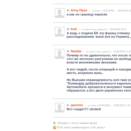
Хочу Приз
#4
(c нами с 14.04.2015)
10.05.2015 1
а как он границу пересёк
bolt
#3
(c нами очень давно)
10.05.2015 12:13
А ведь с подачи БК эту фишку-отмазку
расследованием -вали всё на Украину 
Natalia
#2
(c нами очень давно)
10.05.2015 11:47
Почему-то не удивительно, что после т
этот же экспонат разгуливая на свобод
власти анонимными звонками.
А вот людей, после операций и находя
место, искренне жаль.
Но Высшая справедливость всё-таки ес
"Командир добровольческого каратель
Автомобиль врезался в монумент памя
обрушился, а вот двое украинских сил
gazorez
#1
(c нами с 14.04.2015)
10.05.2015 11:45
Вот гнида!!!!! shoked
Обновить список комментариев
RSS лента комментариев этой записи