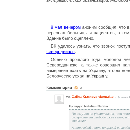
экстремистских организаций. Молодой 
8 мая вечером
аноним сообщил, что вз
персонал больницы и пациентов, в том
Здание было оцеплено.
БК удалось узнать, что звонок пост
северодвинец
.
Осенью прошлого года молодой чел
Северодвинске, а также совершил нап
намерение ехать на Украину, чтобы вое
Белоруссию уехал на Украину.
Комментарии
Galina-Krasnova-vkontakte
#15
(c нами с 1
Цитирую Natalia - Natalia :
Почему-то не удивительно, что после
разгуливая на свободе сжег венок, 
звонками.
А вот людей, после операций и наход