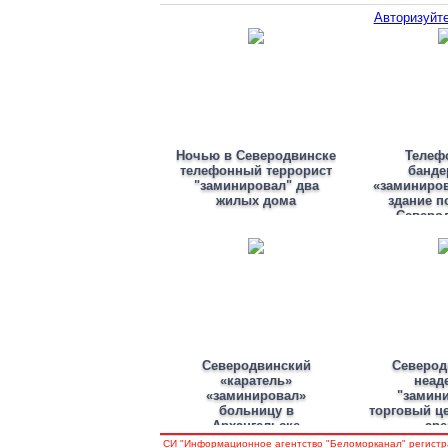
Авторизуйте
Ночью в Северодвинске
Телеф
телефонный террорист
банде
"заминировал" два
«заминиро
жилых дома
здание п
Северо
Северодвинский
Северод
«каратель»
неад
«заминировал»
"замин
больницу в
торговый це
Архангельске
аре
СИ "Информационное агентство "Беломорканал" регистр