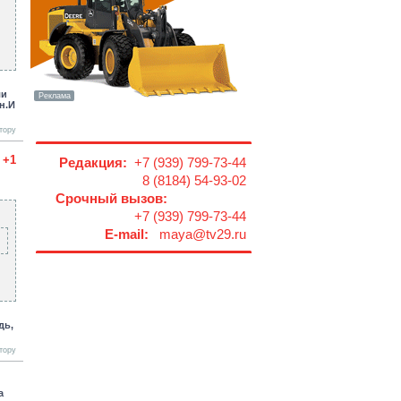
ли
н.И
тору
+1
Редакция:
+7 (939) 799-73-44
8 (8184) 54-93-02
Срочный вызов:
+7 (939) 799-73-44
E-mail:
maya@tv29.ru
дь,
тору
а