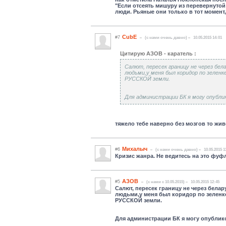
"Если отсеять мишуру из перевернутой 
люди
. Рьяные они только в тот момент,
CubE
#7
(c нами очень давно)
10.05.2015 14:01
Цитирую АЗОВ - каратель :
Салют, пересек границу не через бел
людьми,у меня был коридор по зеленк
РУССКОЙ земли.
Для администрации БК я могу опублик
тяжело тебе наверно без мозгов то жив
Михалыч
#6
(c нами очень давно)
10.05.2015 1
Кризис жанра. Не ведитесь на это фуф
АЗОВ
#5
(c нами с 10.05.2015)
10.05.2015 12:45
Салют, пересек границу не через белар
людьми,у меня был коридор по зеленке
РУССКОЙ земли.
Для администрации БК я могу опубликов