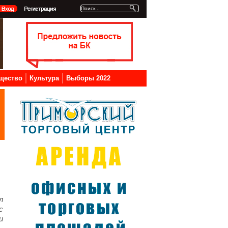
щество
Культура
Выборы 2022
л
с
и