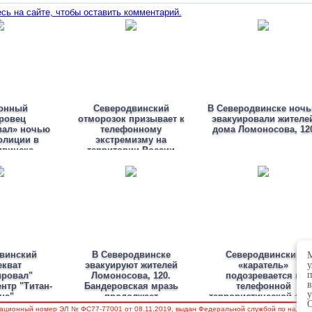
сь на сайте, чтобы оставить комментарий.
онный
Северодвинский
В Северодвинске ноч
ровец
отморозок призывает к
эвакуировали жителе
вал» ночью
телефонному
дома Ломоносова, 12
олиции в
экстремизму на
двинске
территории России
винский
В Северодвинске
Северодвинский
М
екват
эвакуируют жителей
«каратель»
у
п
ировал"
Ломоносова, 120.
подозревается в
в
нтр "Титан-
Бандеровская мразь
телефонной
у
на"
продолжает
террористической ата
О
терроризировать город
на город корабелов
ационный номер ЭЛ № ФС77-77001 от 08.11.2019, выдан Федеральной службой по надзору