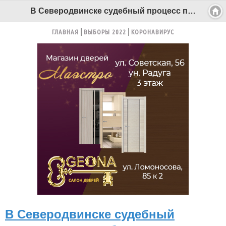
В Северодвинске судебный процесс по делу бывшего чиновника Халтурина сознательно затягивают - Беломорканал Северодвинск tv29.ru
ГЛАВНАЯ
ВЫБОРЫ 2022
КОРОНАВИРУС
В Северодвинске судебный