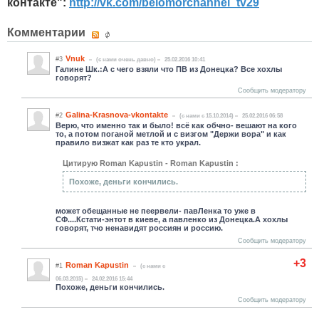
контакте":
http://vk.com/belomorchannel_tv29
Комментарии
Vnuk
#3
(c нами очень давно)
25.02.2016 10:41
Галине Шк.:А с чего взяли что ПВ из Донецка? Все хохлы
говорят?
Сообщить модератору
Galina-Krasnova-vkontakte
#2
(c нами с 15.10.2014)
25.02.2016 06:58
Верю, что именно так и было! всё как обчно- вешают на кого
то, а потом поганой метлой и с визгом "Держи вора" и как
правило визжат как раз те кто украл.
Цитирую Roman Kapustin - Roman Kapustin :
Похоже, деньги кончились.
может обещанные не пеервели- павЛенка то уже в
СФ....Кстати-энтот в киеве, а павленко из Донецка.А хохлы
говорят, тчо ненавидят россиян и россию.
Сообщить модератору
+3
Roman Kapustin
#1
(c нами с
06.03.2015)
24.02.2016 15:44
Похоже, деньги кончились.
Сообщить модератору