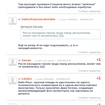
Там проходят проверки.Слишком много всяких "залётных"
преподавали и без каких либо необходимых атрибутов.
Сообщить модератору
Galina-Krasnova-vkontakte
#4
(c нами с 15.10.2014)
15.05.2024 15:54
Цитирую Zanuda:
Раз не наградили героем труда перед увольнением,
значит чем то провинилась )))))
Ещё не вечер. И не надо подсказывать...а то и
наградят,запросто.
Сообщить модератору
+1
Zanuda
#3
(c нами очень давно)
15.05.2024 10:38
Раз не наградили героем труда перед увольнением, значит чем
то провинилась )))))
Сообщить модератору
+1
k.kirillov
#2
(c нами с 06.04.2021)
15.05.2024 02:28
Баба Лена - красная помада не удостоилась ни одного
положительного комментария ни в одном местном паблике
вконтактике. Только проклятия. Даже ботики, создающие
жизнеутверждающий фон промолчали, как партизаны на
допросе.
Сообщить модератору