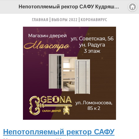
Непотопляемый ректор САФУ Кудряшова всё! - Беломорканал Северодвинск tv29.ru
ГЛАВНАЯ
ВЫБОРЫ 2022
КОРОНАВИРУС
Непотопляемый ректор САФУ