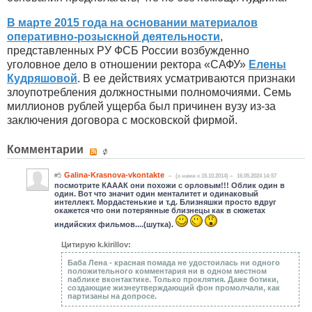
В марте 2015 года на основании материалов
оперативно-розыскной деятельности
,
представленных РУ ФСБ России возбужденно
уголовное дело в отношении ректора «САФУ»
Елены
Кудряшовой
. В ее действиях усматриваются признаки
злоупотребления должностными полномочиями. Семь
миллионов рублей ущерба был причинен вузу из-за
заключения договора с московской фирмой.
Комментарии
Galina-Krasnova-vkontakte
#5
(c нами с 15.10.2014)
16.05.2024 14:57
посмотрите КАААК они похожи с орловым!!! Облик один в
один. Вот что значит один менталитет и одинаковый
интеллект. Мордастенькие и т.д. Близняшки просто вдруг
окажется что они потерянные близнецы как в сюжетах
индийских фильмов....(шутка).
Цитирую k.kirillov:
Баба Лена - красная помада не удостоилась ни одного
положительного комментария ни в одном местном
паблике вконтактике. Только проклятия. Даже ботики,
создающие жизнеутверждающий фон промолчали, как
партизаны на допросе.