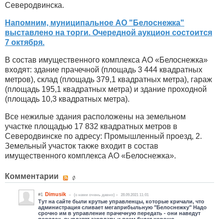
Северодвинска.
Напомним, муниципальное АО "Белоснежка"
выставлено на торги. Очередной аукцион состоится
7 октября.
В состав имущественного комплекса АО «Белоснежка»
входят: здание прачечной (площадь 3 444 квадратных
метров), склад (площадь 379,1 квадратных метра), гараж
(площадь 195,1 квадратных метра) и здание проходной
(площадь 10,3 квадратных метра).
Все нежилые здания расположены на земельном
участке площадью 17 832 квадратных метров в
Северодвинске по адресу: Промышленный проезд, 2.
Земельный участок также входит в состав
имущественного комплекса АО «Белоснежка».
Комментарии
Dimusik
#1
(c нами очень давно)
28.09.2021 11:01
Тут на сайте были крутые управленцы, которые кричали, что
администрация сливает мегаприбыльную "Белоснежку" Надо
срочно им в управление прачечную передать - они наведут
порядок, выплатят зарплату, и всем будет хорошо.