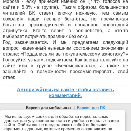
Мороза - ёлку принесет именно он (7,4% голосов на
сайте и 5,8% - в группе). Таким образом, большинство
читателей БК ставят елочку неживую, тем самым
сохраняя наши лесные богатства, но преумножая
богатства производителей и продавцов новогодней
атрибутики. Кто-то верит в волшебство, а кто-то
выбирает встречать праздник без ёлки.
Год заканчивается. И мы предлагаем следующий
вопрос, навеянный нынешним состоянием экономики в
стране: «Поддались ли вы покупательскому ажиотажу?»
Голосуйте, узнаем, подсчитаем. Как всегда голосуйте на
сайте или в группе «Беломорканала», а также не
забывайте о возможности прокомментировать свой
ответ.
Авторизуйтесь на сайте, чтобы оставить
комментарий.
Версия для мобильных
|
Версия для ПК
© 2026 Беломорканал Северодвинск tv29.ru
Мы используем cookies для обработки персональных
данных для улучшения качества и удобства использования
Joomla!
is Free Software released under the GNU General Public
сайта. Файлы cookie представляют собой небольшие
License.
фрагменты данных, которые временно сохраняются на