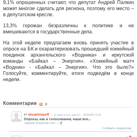
9,1% опрошенных считают, что депутат Андрей Палкин
может многое сделать для региона, поэтому его место –
в депутатском кресле.
13,3% горожан безразличны к политике и не
вмешиваются в государственные дела.
На этой неделе предлагаем вновь принять участие в
опросе на БК и охарактеризовать прошедший хоккейный
поединок архангельского «Водника» и иркутской
команды «Байкал – Энергия». «Хоккейный матч
«Водник» - «Байкал – Энергия». Что это было?»
Голосуйте, комментируйте, итоги подведём в конце
недели.
Комментарии
mizantropoff
#4
(c нами очень давно)
28.02.2017 11:19
Опросы, как и голосования, наше все...
sapojnik.livejournal.com/.../
Сообщить модератору