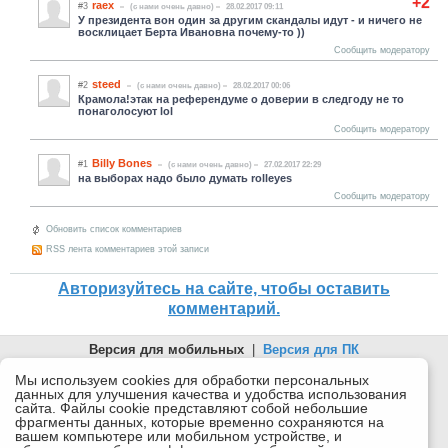
+2
raex
#3
(c нами очень давно)
28.02.2017 09:11
У президента вон один за другим скандалы идут - и ничего не
восклицает Берта Ивановна почему-то ))
Сообщить модератору
steed
#2
(c нами очень давно)
28.02.2017 00:06
Крамола!этак на референдуме о доверии в следгоду не то
понаголосуют lol
Сообщить модератору
Billy Bones
#1
(c нами очень давно)
27.02.2017 22:29
на выборах надо было думать rolleyes
Сообщить модератору
Обновить список комментариев
RSS лента комментариев этой записи
Авторизуйтесь на сайте, чтобы оставить
комментарий.
Версия для мобильных
|
Версия для ПК
© 2026 Беломорканал Северодвинск tv29.ru
Мы используем cookies для обработки персональных
данных для улучшения качества и удобства использования
Joomla!
is Free Software released under the GNU General Public
сайта. Файлы cookie представляют собой небольшие
License.
фрагменты данных, которые временно сохраняются на
вашем компьютере или мобильном устройстве, и
Mobile version by
Mobile Joomla!