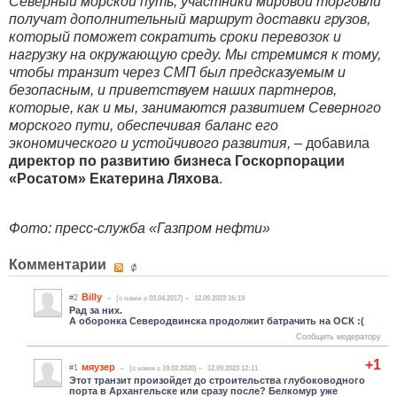
Северный морской путь, участники мировой торговли
получат дополнительный маршрут доставки грузов,
который поможет сократить сроки перевозок и
нагрузку на окружающую среду. Мы стремимся к тому,
чтобы транзит через СМП был предсказуемым и
безопасным, и приветствуем наших партнеров,
которые, как и мы, занимаются развитием Северного
морского пути, обеспечивая баланс его
экономического и устойчивого развития,
– добавила
директор по развитию бизнеса Госкорпорации
«Росатом» Екатерина Ляхова
.
Фото: пресс-служба «Газпром нефти»
Комментарии
Billy
#2
(c нами с 03.04.2017)
12.09.2023 16:19
Рад за них.
А оборонка Северодвинска продолжит батрачить на ОСК :(
Сообщить модератору
+1
мяузер
#1
(c нами с 19.02.2020)
12.09.2023 12:11
Этот транзит произойдет до строительства глубоководного
порта в Архангельске или сразу после? Белкомур уже