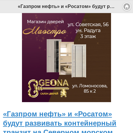
«Газпром нефть» и «Росатом» будут развивать контейнерный транзит на Северном морском пути - Беломорканал Северодвинск tv29.ru
«Газпром нефть» и «Росатом»
будут развивать контейнерный
транзит на Северном морском