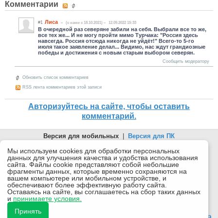
Комментарии
Лиса
#1
(c нами с 18.10.2021)
12.09.2022 15:33
В очередной раз северяне забили на себя. Выбрали все то же,
все тех же... И не могу пройти мимо Турчака: "Россия здесь
навсегда. Россия отсюда никогда не уйдёт!" Всего-то 5-го
июля такое заявление делал... Видимо, нас ждут грандиозные
победы и достижения с новым старым выбором северян.
Сообщить модератору
Обновить список комментариев
RSS лента комментариев этой записи
Авторизуйтесь на сайте, чтобы оставить
комментарий.
Версия для мобильных
|
Версия для ПК
© 2026 Беломорканал Северодвинск tv29.ru
Мы используем cookies для обработки персональных
данных для улучшения качества и удобства использования
Joomla!
is Free Software released under the GNU General Public
сайта. Файлы cookie представляют собой небольшие
License.
фрагменты данных, которые временно сохраняются на
вашем компьютере или мобильном устройстве, и
Mobile version by
Mobile Joomla!
обеспечивают более эффективную работу сайта.
Оставаясь на сайте, вы соглашаетесь на сбор таких данных
Desktop Version
и
принимаете условия.
СИ "Информационное агентство "Беломорканал" регистрационный номер ЭЛ № ФС77-77001 от
08.11.2019, выдан Федеральной службой по надзору в сфере связи, информационных технологий и
Принять
массовых коммуникаций (Роскомнадзор). Учредитель: ООО "ТВ29". Главный редактор: Рудалев А.Г.
18+
Беломорканал - новостной сайт Архангельской области: новости Северодвинска, новости поморья,
происшествия в Архангельске, мэрия Архангельска