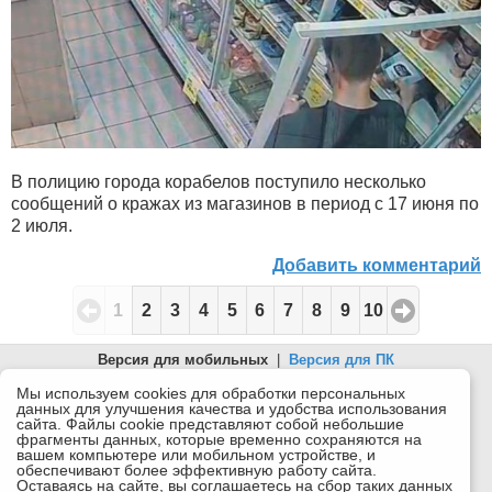
В полицию города корабелов поступило несколько
сообщений о кражах из магазинов в период с 17 июня по
2 июля.
Добавить комментарий
1
2
3
4
5
6
7
8
9
10
Версия для мобильных
|
Версия для ПК
© 2026 Беломорканал Северодвинск tv29.ru
Мы используем cookies для обработки персональных
данных для улучшения качества и удобства использования
Joomla!
is Free Software released under the GNU General Public
сайта. Файлы cookie представляют собой небольшие
License.
фрагменты данных, которые временно сохраняются на
вашем компьютере или мобильном устройстве, и
Mobile version by
Mobile Joomla!
обеспечивают более эффективную работу сайта.
Оставаясь на сайте, вы соглашаетесь на сбор таких данных