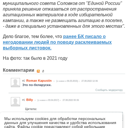
муниципального совета Соловков от "Единой России"
приняла решение отказаться от распространения
агитационных материалов в ходе избирательной
кампании, а также не размещать агитацию в поселке,
- даже в специально установленных для этого местах".
Дело благое, тем более, что
ранее БК писало о
негодовании людей по поводу расклеиваемых
выборных листовок.
На фото: так было в 2021 году
Комментарии
Roman Kapustin
#2
(c нами с 06.03.2015)
27.08.2022 12:06
Это по-беларуски.
Сообщить модератору
Billy
#1
(c нами с 03.04.2017)
27.08.2022 00:06
Цитата:
У отказу от наглядной агитации
Мы используем cookies для обработки персональных
данных для улучшения качества и удобства использования
это на мове?
сайта. Файлы cookie представляют собой небольшие