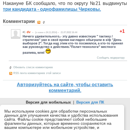
Накануне БК сообщало, что по округу №21 выдвинуты
три кандидата - однофамилицы Чирковы.
Комментарии
+1
dv
#1
(c нами с 24.11.2014)
21.07.2022 16:44
Ничего удивительного,- эту давно известную " тактику /
стратегию" уже в своё время наглядно обыграли в к/ф "День
выборов 2". Тогда над этим кто-то посмеялся, а кто-то принял
как руководство к действию."Полит-технологи" местного
разлива, мля!
Сообщить модератору
Обновить список комментариев
RSS лента комментариев этой записи
Авторизуйтесь на сайте, чтобы оставить
комментарий.
Версия для мобильных
|
Версия для ПК
© 2026 Беломорканал Северодвинск tv29.ru
Мы используем cookies для обработки персональных
данных для улучшения качества и удобства использования
Joomla!
is Free Software released under the GNU General Public
сайта. Файлы cookie представляют собой небольшие
License.
фрагменты данных, которые временно сохраняются на
вашем компьютере или мобильном устройстве, и
Mobile version by
Mobile Joomla!