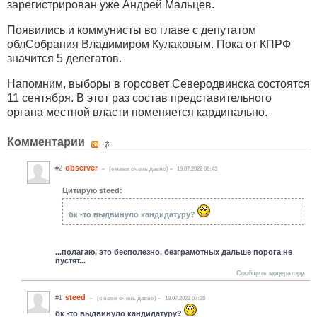
зарегистрирован уже Андрей Мальцев.
Появились и коммунисты во главе с депутатом
облСобрания Владимиром Кулаковым. Пока от КПРФ
значится 5 делегатов.
Напомним, выборы в горсовет Северодвинска состоятся
11 сентября. В этот раз состав представительного
органа местной власти поменяется кардинально.
Комментарии
observer
#2
(c нами очень давно)
19.07.2022 08:43
Цитирую steed:
бк -то выдвинуло кандидатуру?
...полагаю, это бесполезно, безграмотных дальше порога не
пустят...
Сообщить модератору
steed
#1
(c нами очень давно)
19.07.2022 07:25
бк -то выдвинуло кандидатуру?