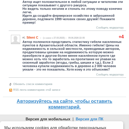
Автор ищет положительное в любой ситуации и читателям эти
ситуации показывает с другого ракурса.
Но видеть только негатив и стонать по этому поводу конечно
легче.
Идите да создайте фермерское хозяйство в заброшенной
деревне, подтяните 1999 человек своих друзей! Покажите
пример!
Сообщить модератору
+4
Silent C
#1
(c нами с 27.03.2023)
09.06.2026 22:05
Автор поленился представить статистику гибели населенных
пунктов в Архангельской области. Именно гибели! Цены на
недвижимость в сельской местности, приводимые автором,
продиктованы ценами на недвижимость которую можно
приобрести в другом более менее населённом пункте где
можно хоть что то заработать на пропитание не упавая на
сезонный заработок (ягоды, грибы, шишки и т.д.). Если 2
человека купили недвижимость в деревне а 2 000 человек
уехали - это не показатель. Хотя кому я это объесняю?
Сообщить модератору
Обновить список комментариев
RSS лента комментариев этой записи
Авторизуйтесь на сайте, чтобы оставить
комментарий.
Версия для мобильных
|
Версия для ПК
© 2026 Беломорканал Северодвинск tv29.ru
Мы используем cookies для обработки персональных