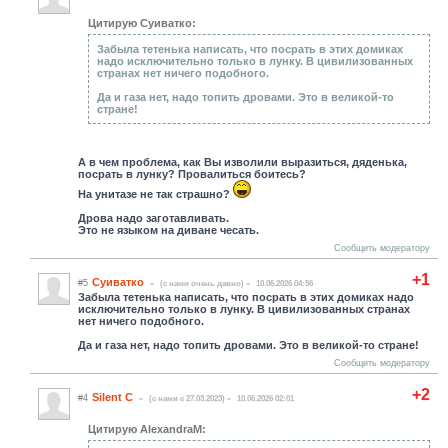
Цитирую Суиватко:
Забыла тетенька написать, что посрать в этих домиках
надо исключительно только в лунку. В цивилизованных
странах нет ничего подобного.
Да и газа нет, надо топить дровами. Это в великой-то
стране!
А в чем проблема, как Вы изволили выразиться, дяденька,
посрать в лунку? Провалиться боитесь?
На унитазе не так страшно?
Дрова надо заготавливать.
Это не языком на диване чесать.
Сообщить модератору
+1
Суиватко
#5
(c нами очень давно)
10.06.2026 04:56
Забыла тетенька написать, что посрать в этих домиках надо
исключительно только в лунку. В цивилизованных странах
нет ничего подобного.
Да и газа нет, надо топить дровами. Это в великой-то стране!
Сообщить модератору
+2
Silent C
#4
(c нами с 27.03.2023)
10.06.2026 02:01
Цитирую AlexandraM: