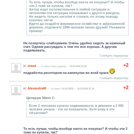
То есть лучше, чтобы вообще никто не покупал? И чтобы
эти 2 тоже не купили, так?
Автор ищет положительное в любой ситуации и
читателям эти ситуации показывает с другого ракурса.
Но видеть только негатив и стонать по этому поводу
конечно легче.
Идите да создайте фермерское хозяйство в заброшенной
деревне, подтяните 1999 человек своих друзей! Покажите
пример!
Не позортесь слабоумием. Очень удобно сидеть за казенный
счет. Одним рассуждать о том что все хорошо. А другим
подвякивать.
Сообщить модератору
+2
steed
#3
(c нами очень давно)
09.06.2026 23:23
подработка риэлтором на каникулах во всей красе
Сообщить модератору
+2
AlexandraM
#2
(c нами с 04.06.2025)
09.06.2026 22:25
Цитирую Silent C:
Если 2 человека купили недвижимость в деревне а 2 000
человек уехали - это не показатель. Хотя кому я это
объесняю?
То есть лучше, чтобы вообще никто не покупал? И чтобы эти 2
тоже не купили, так?