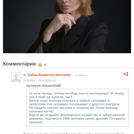
Комментарии
+1
Galina-Krasnova-vkontakte
#9
(c нами с
15.10.2014)
12.06.2026 01:54
Цитирую AlexandraM:
То есть лучше, чтобы вообще никто не покупал? И чтобы
эти 2 тоже не купили, так?
Автор ищет положительное в любой ситуации и
читателям эти ситуации показывает с другого ракурса.
Но видеть только негатив и стонать по этому поводу
конечно легче.
Идите да создайте фермерское хозяйство в заброшенной
деревне, подтяните 1999 человек своих друзей! Покажите
пример!