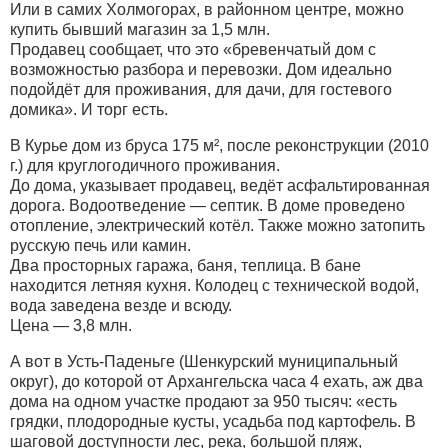
Или в самих Холмогорах, в районном центре, можно
купить бывший магазин за 1,5 млн.
Продавец сообщает, что это «бревенчатый дом с
возможностью разбора и перевозки. Дом идеально
подойдёт для проживания, для дачи, для гостевого
домика». И торг есть.
В Курье дом из бруса 175 м², после реконструкции (2010
г.) для круглогодичного проживания.
До дома, указывает продавец, ведёт асфальтированная
дорога. Водоотведение — септик. В доме проведено
отопление, электрический котёл. Также можно затопить
русскую печь или камин.
Два просторных гаража, баня, теплица. В бане
находится летняя кухня. Колодец с технической водой,
вода заведена везде и всюду.
Цена — 3,8 млн.
А вот в Усть-Паденьге (Шенкурский муниципальный
округ), до которой от Архангельска часа 4 ехать, аж два
дома на одном участке продают за 950 тысяч: «есть
грядки, плодородные кусты, усадьба под картофель. В
шаговой доступности лес, река, большой пляж,