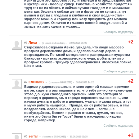
Купить дом это здорово! А если там ещё и огород разработан
и кустарники - вообще супер. Работать в хозяйстве придётся и
труд тот не из лёгких. и сейчас пугают голодом и в магазинах
цены как бешеные собаки детям и фруктов не купить, а тут
вышел и кусты с ягодами и клубника и своя вода чистая -
здорово! Можно и коровку или козу прикупить для молока
парного детям. Отлично и главное свежий воздух лесной и
запасы на зиму сделать можно...
Сообщить модератору
+2
Лиса
#8
(c нами с 18.10.2021)
10.06.2026 15:00
Старожилова открыла Авито, увидела, что люди массово
продают деревенские дома, и сделала вывод: деревня
возрождается. По такой методологии распродажа имущества
банкрота - признак экономического чуда, а объявления о
продаже гробов - триумф здравоохранения. Железная логика.
Шах и мат.
Сообщить модератору
+2
ЕленаНВ
#7
(c нами с 08.05.2018)
10.06.2026 14:22
Видимо у директора школы и многодетной мамаши времени
вагон, сидеть и разглядывать то, что тебе лично не нужно-для
этого д.б. куча свободного времени. Или это агитация за
переезд в деревню, т.к. в городе перспективы не очень, или
начала думать о работе в деревне, учителя нужны везде, а тут
и мужу работа найдется… Правда, он от работы отвык, а там
поздравлять особо некого, да и не с чем… serfal , не
возбуждайтесь, Ксении нравятся отзывы, думаю, что все,
иначе это были бы ее "эссе" были о насущном, о нашем
городе, например.
Сообщить модератору
+1
serfal
#6
(c нами с 05.06.2019)
10.06.2026 09:38