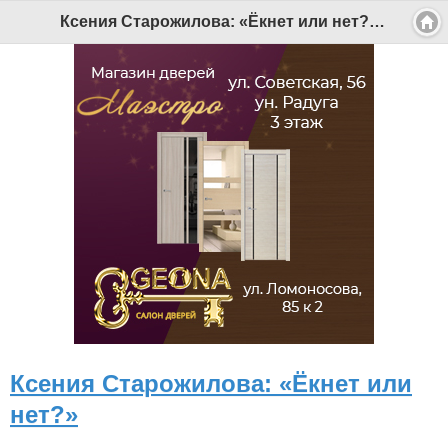
Ксения Старожилова: «Ёкнет или нет?» - Беломорканал Северодвинск tv29.ru
Ксения Старожилова: «Ёкнет или
нет?»