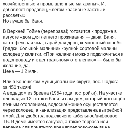
хозяйственные и промышленные магазины». И,
добавляет продавец, «летом красивые закаты и
рассветы».
Но лучше бы баня.
В Верхней Тойме (переправа!) готовится к продаже в
августе «дом для летнего проживания — дача. Баня,
картофельная яма, сарай для дров, компостный короб».
Грядки, большой малинник крупной сортовой малины,
колодец у калитки. «При желании можно подключиться к
водопроводу и к центральному отоплению» — было бы
желание, да.
Цена — 1,2 млн.
Или в Коношском муниципальном округе, пос. Подюга —
за 450 тысяч!
А ведь дом из бревна (1954 года постройки). На участке
площадью 12 соток и баня, и сам дом, который «оснащён
печным отоплением, водоснабжение осуществляется
через колодец, а канализация представлена выгребной
ямой. Для удобства подключено кабельное/цифровое
ТВ. В доме имеется санузел, а также терраса или
веранда для приятного времяпрепровождения на