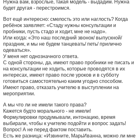
Нужна вам, взрослые, такая модель - выдадим. Нужна
будет другая - перестроимся.
Вот ещё интересно: смелость это или наглость? Когда
ребёнок заявляет: «Стаду нужны консультации и
пробники, пусть стадо и ходит, мне не надо».
Или когда: «Это наш последний звонок/ выпускной/
праздник, и мы не будем танцевать/ петь/ прилично
одеваться».
У меня нет однозначного ответа.
С одной стороны, да, имеют право пробники не писать и
на консультации не ходить, которые проводятся в их
интересах, имеют право после уроков и в субботу
готовиться самостоятельно каким угодно способом.
Имеют право, отказать учителю в выступлении на
мероприятии.
А мы что ли не имели такого права?
Кажется будто морального - не имели!
Формулировки продумывали, интонацию, время
выбирали, чтобы к учителю подойти и вопрос задать!
Вопрос! А не перед фактом поставить.
Есть же разница: «Извините, МарьИванна, можно ли мне