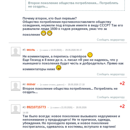
Второе поколение общества потребления... Потреблять
не создать...
Почему второе, кто был первым?
Общество потребления противопоставляете обществу
созидания, неужели под вторым имеете в виду СССР? Так его
развалили люди 1930-х годов рождения, ужас что за
поколение
Сообщить модератору
моль
#5
(c нами с 13.03.2024)
29.05.2026 08:47
Не комментарии, а перепись стаpпёpов
Еще Гесиод в 8 веке до н. э. писал «Я уже не надеюсь, что у
нынешнего поколения будет честь и добродетель». Прямо как
комментаторы ниже
Сообщить модератору
+2
miner
#4
(c нами очень давно)
28.05.2026 17:18
Второе поколение общества потребления... Потреблять не
создать...
Сообщить модератору
+2
89210715773
#3
(c нами с 21.03.2026)
28.05.2026
14:58
Так было всегда: новое поколение вызывало недоумение и
непонимание у предыдущего! Не те прически, одежда,
убеждения. Но проходило время, и новое поколение
постригалось, одевалось в костюмы, вступало в партию!