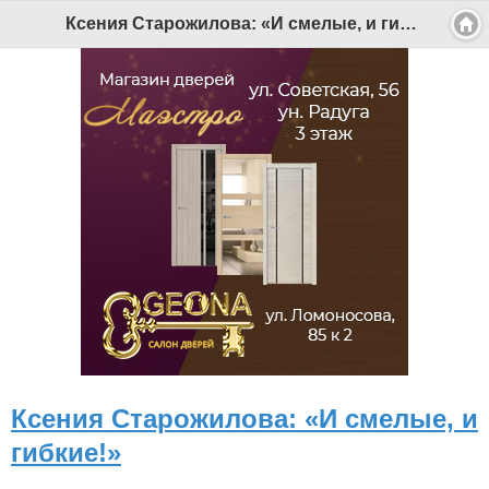
Ксения Старожилова: «И смелые, и гибкие!» - Беломорканал Северодвинск tv29.ru
Ксения Старожилова: «И смелые, и
гибкие!»