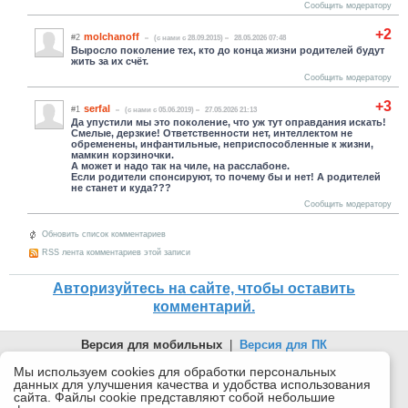
Сообщить модератору
+2
molchanoff
#2
(c нами с 28.09.2015)
28.05.2026 07:48
Выросло поколение тех, кто до конца жизни родителей будут
жить за их счёт.
Сообщить модератору
+3
serfal
#1
(c нами с 05.06.2019)
27.05.2026 21:13
Да упустили мы это поколение, что уж тут оправдания искать!
Смелые, дерзкие! Ответственности нет, интеллектом не
обременены, инфантильные, неприспособленные к жизни,
мамкин корзиночки.
А может и надо так на чиле, на расслабоне.
Если родители спонсируют, то почему бы и нет! А родителей
не станет и куда???
Сообщить модератору
Обновить список комментариев
RSS лента комментариев этой записи
Авторизуйтесь на сайте, чтобы оставить
комментарий.
Версия для мобильных
|
Версия для ПК
© 2026 Беломорканал Северодвинск tv29.ru
Мы используем cookies для обработки персональных
данных для улучшения качества и удобства использования
Joomla!
is Free Software released under the GNU General Public
сайта. Файлы cookie представляют собой небольшие
License.