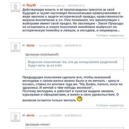
Ray49
#8
(c нами очень давно)
29.05.2026 12:11
Действующая власть и её пропагандоны трясутся за своё
будущее и грузят настоящее бесконечными нравоучениями в
виде законов о защите исторической правды, нравственности-
морали-воспитан
ии и т.п. Они понимают, что манипуляции с
выборами имеют свой предел. Но эволюцию - Закон Природы
не остановить и новое поколение неизбежно выбросит на
историческую помойку и лжецов, и негодяев, и лицемеров...
Сообщить модератору
моль
#7
(c нами с 13.03.2024)
29.05.2026 09:21
Цитирую molchanoff:
Выросло поколение тех, кто до конца жизни родителей
будут жить за их счёт.
Предыдущие поколения сделали все, чтобы нынешней
молодежи о своем жилье можно было и не мечтать - цены в
космос, ставка по ипотеке туда же. "На, Базин, пальто, носи на
здоровье. И мечтай о чём-нибудь великом".
Поэтому молодежь и работает в пунктах выдачи заказов,
курьерами и официантами, и живет в свое удовольствие. О
великом остается только мечтать
Сообщить модератору
моль
#6
(c нами с 13.03.2024)
29.05.2026 09:10
Цитирую miner: