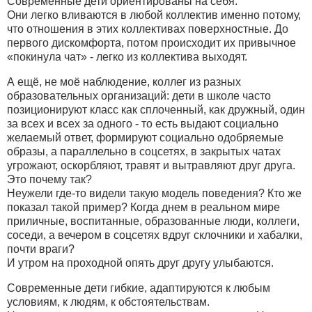
Современные дети ориентированы на себя.
Они легко вливаются в любой коллектив именно потому,
что отношения в этих коллективах поверхностные. До
первого дискомфорта, потом происходит их привычное
«покинула чат» - легко из коллектива выходят.
А ещё, не моё наблюдение, коллег из разных
образовательных организаций: дети в школе часто
позиционируют класс как сплоченный, как дружный, один
за всех и всех за одного - то есть выдают социально
желаемый ответ, формируют социально одобряемые
образы, а параллельно в соцсетях, в закрытых чатах
угрожают, оскорбляют, травят и вытравляют друг друга.
Это почему так?
Неужели где-то видели такую модель поведения? Кто же
показал такой пример? Когда днем в реальном мире
приличные, воспитанные, образованные люди, коллеги,
соседи, а вечером в соцсетях вдруг склочники и хабалки,
почти враги?
И утром на проходной опять друг другу улыбаются.
Современные дети гибкие, адаптируются к любым
условиям, к людям, к обстоятельствам.