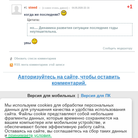
+1
steed
#1
(c нами очень давно)
04.05.2026 22:16
когда же последняя?
Цитата:
но.... Динамика развития ситуации последние годы
неутешительна.
увы
Сообщить модератору
Обновить список комментариев
RSS лента комментариев этой записи
Авторизуйтесь на сайте, чтобы оставить
комментарий.
Версия для мобильных
|
Версия для ПК
© 2026 Беломорканал Северодвинск tv29.ru
Мы используем cookies для обработки персональных
данных для улучшения качества и удобства использования
Joomla!
is Free Software released under the GNU General Public
сайта. Файлы cookie представляют собой небольшие
License.
фрагменты данных, которые временно сохраняются на
вашем компьютере или мобильном устройстве, и
Mobile version by
Mobile Joomla!
обеспечивают более эффективную работу сайта.
Оставаясь на сайте, вы соглашаетесь на сбор таких данных
Desktop Version
и
принимаете условия.