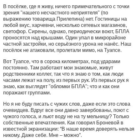
В посёлке, где я живу, ничего примечательного с точки
зрения "нашего несчастного неприятеля" (по
выражению товарища Прилепина) нет. Гостиницы на
любой вкус, харчевни, несколько сетевых магазинов,
светофор. Сирены, однако, периодически воют, БПЛА
проносятся над крышами. Один упал в микрорайоне
частной застройки, но серьёзного урона не нанёс. Наш
посёлок не атаковали, пролетали мимо, на Туапсе.
Вот Туапсе, что в сорока километрах, под ударами
постоянно. Там работают мои знакомые, живут
родственники коллег, так что я знаю о том, как люди
часами лежат на полу, из первых рук. Из первых рук я
знаю, как выглядят "обломки БПЛА"; что и как они
поражают группами.
Но я не буду писать с чужих слов, даже если это слова
очевидцев. Вдруг все они давно завербованы, поют с
чужого голоса, и льют воду не на ту мельницу? Только
собственные впечатления. Как говорил Броневой в
известной экранизации: “В наше время доверять нельзя
никому. Даже себе. Мне – можно”.