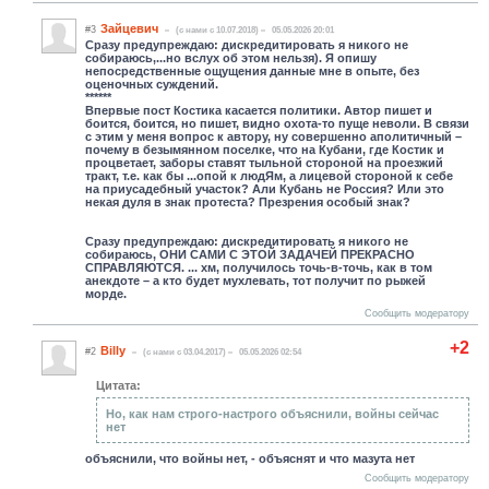
Зайцевич
#3
(c нами с 10.07.2018)
05.05.2026 20:01
Сразу предупреждаю: дискредитировать я никого не
собираюсь,...но вслух об этом нельзя). Я опишу
непосредственные ощущения данные мне в опыте, без
оценочных суждений.
******
Впервые пост Костика касается политики. Автор пишет и
боится, боится, но пишет, видно охота-то пуще неволи. В связи
с этим у меня вопрос к автору, ну совершенно аполитичный –
почему в безымянном поселке, что на Кубани, где Костик и
процветает, заборы ставят тыльной стороной на проезжий
тракт, т.е. как бы ...опой к людЯм, а лицевой стороной к себе
на приусадебный участок? Али Кубань не Россия? Или это
некая дуля в знак протеста? Презрения особый знак?
Сразу предупреждаю: дискредитировать я никого не
собираюсь, ОНИ САМИ С ЭТОЙ ЗАДАЧЕЙ ПРЕКРАСНО
СПРАВЛЯЮТСЯ. ... хм, получилось точь-в-точь, как в том
анекдоте – а кто будет мухлевать, тот получит по рыжей
морде.
Сообщить модератору
+2
Billy
#2
(c нами с 03.04.2017)
05.05.2026 02:54
Цитата:
Но, как нам строго-настрого объяснили, войны сейчас
нет
объяснили, что войны нет, - объяснят и что мазута нет
Сообщить модератору