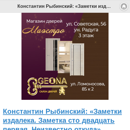
Константин Рыбинский: «Заметки издалека. Заметка сто двадцать первая. Неизвестно откуда» - Беломорканал Северодвинск tv29.ru
Константин Рыбинский: «Заметки
издалека. Заметка сто двадцать
первая. Неизвестно откуда»