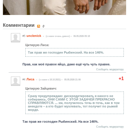
Комментарии
unclenick
#5
(c нами очень давно)
06.05.2026 09:18
Цитирую Лиса:
Так прав же господин Рыбинский. На все 146%.
Прав, как моё правое яйцо, даже ещё чуть чуть правее.
Сообщить модератору
+1
Лиса
#4
(c нами с 18.10.2021)
05.05.2026 21:06
Цитирую Зайцевич:
Сразу предупреждаю: дискредитировать я никого не
собираюсь, ОНИ САМИ С ЭТОЙ ЗАДАЧЕЙ ПРЕКРАСНО
СПРАВЛЯЮТСЯ. ... хм, получилось точь-в-точь, как в том
анекдоте – а кто будет мухлевать, тот получит по рыжей
морде.
Так прав же господин Рыбинский. На все 146%.
Сообщить модератору