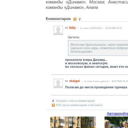
команды «Динамо», Москва; Анастаси
команды «Динамо», Анапа
Комментарии
Billy
#2
(c нами с 03.04.2017)
21.07.2024 10:11
Цитата:
Вячеслав Красильников, игрок команд
оценили свои игры, отметили добро
болельщиками.
прокатили вчера Динаму...
и московскую, и анапскую.
во сколько финал сегодня, знает кто-н
skaigai
#1
(c нами очень давно)
20.07.2024 16:11
Полагаю до места проведения турнира
Обновить список комментариев
RSS лента комментариев этой записи
Авторизуйте