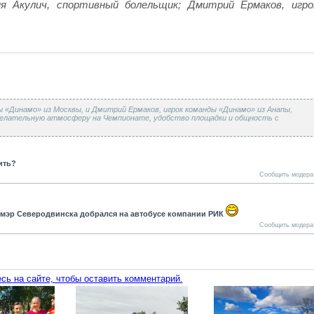
я Акулич, спортивный болельщик; Дмитрий Ермаков, игро
ы «Динамо» из Москвы, и Дмитрий Ермаков, игрок команды «Динамо» из Анапы,
желательную атмосферу на Чемпионате, удобство площадки и общность с
ить?
Сообщить модера
 мэр Северодвинска добрался на автобусе компании РИК
Сообщить модера
сь на сайте, чтобы оставить комментарий.