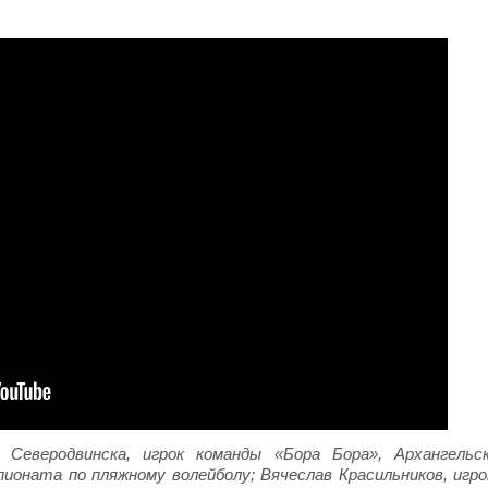
 Северодвинска, игрок команды «Бора Бора», Архангельск
пионата по пляжному волейболу; Вячеслав Красильников, игро