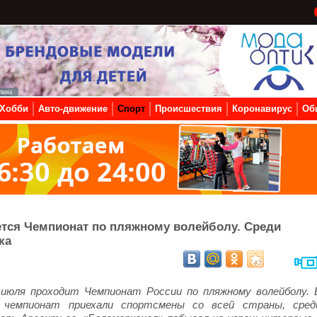
Хобби
Авто-движение
Спорт
Происшествия
Коронавирус
Об
ется Чемпионат по пляжному волейболу. Среди
ка
7
1 июля проходит Чемпионат России по пляжному волейболу. 
й чемпионат приехали спортсмены со всей страны, сред