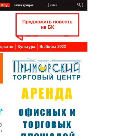
щество
Культура
Выборы 2022
В
и