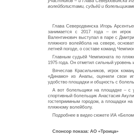
участников – и Глава Северодвинска И
волейболистами, судьёй и болельщиками,
Глава Северодвинска Игорь Арсентье
занимается с 2017 года – он игрок 
Валентинович выступал в паре с Дмитр
пляжного волейбола на севере, основа
летней погоде, о составе команд Чемпио
Главным судьёй Чемпионата по пляжн
1975 года. Он отметил сильный уровень 
Вячеслав Красильников, игрок кома
«Динамо» из Анапы, оценили свои иг
удобство площадки и общность с болел
А вот болельщики на площадке – с у
спортивный болельщик Анастасия Акулич
гостеприимным городом, а площадки на
пляжному волейболу.
Подробнее в видео сюжете ИА «Белом
Спонсор показа: АО «Троица»