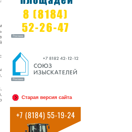
с
м
ь
в
й
с
ы
,
,
,
Старая версия сайта
о