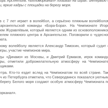
горь Арсентьев. «Беломорканал» побывал на играх: интервью 
 яркие кадры с площадки на берегу моря.
в с 7 лет играет в волейбол, а серьёзно пляжным волейболо
архангельской команды «Бора-Бора». На Чемпионате Игор
ием Журавлёвым, который является одним из основоположнико
телем пляжного центра в Архангельске. Поговорили о чудесно
ната.
ому волейболу является Александр Тимохин, который судит 
игры, участие чемпионов мира.
нды «Динамо» из Москвы, и Дмитрий Ермаков, игрок команд
ры, отметили доброжелательную атмосферу на Чемпионате
ьщиками.
тра. Кто-то ездит вслед на Чемпионатом по всей стране. Так
 из Петербурга отметила, что Северодвинск показался уютным
 берегу Белого моря создают особую атмосферу Чемпионата п
орканал».