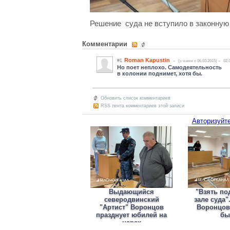
Решение суда не вступило в законную
Комментарии
Roman Kapustin
#1
(c нами с 06.03.2015)
02.
Но поет неплохо. Самодеятельность
в колонии поднимет, хотя бы.
Обновить список комментариев
RSS лента комментариев этой записи
Авторизуйте
Выдающийся
"Взять по
северодвинский
зале суда"
"Артист" Воронцов
Воронцову
празднует юбилей на
бы
нарах