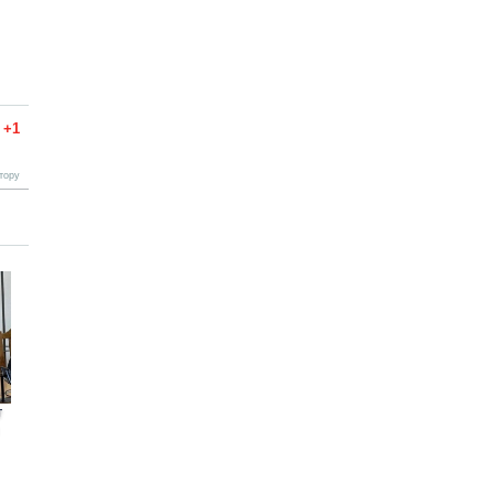
+1
тору
т