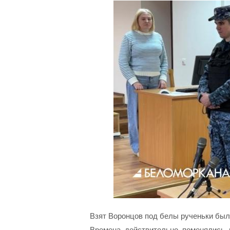
Взят Воронцов под белы рученьки был 
Времена, действительно, поменялись, н