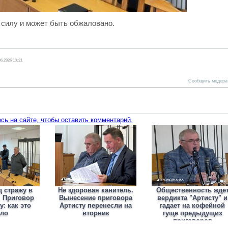
 силу и может быть обжаловано.
06.2026 13:21
Сообщить модера
сь на сайте, чтобы оставить комментарий.
д стражу в
Не здоровая канитель.
Общественность жде
. Приговор
Вынесение приговора
вердикта "Артисту" и
: как это
Артисту перенесли на
гадает на кофейной
ло
вторник
гуще предыдущих
приговоров