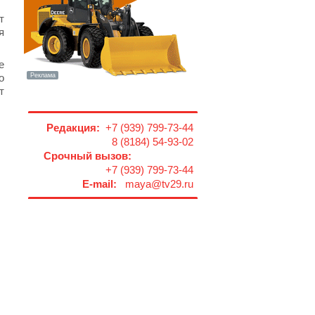
т
я
е
о
т
Редакция:
+7 (939) 799-73-44
8 (8184) 54-93-02
Срочный вызов:
+7 (939) 799-73-44
E-mail:
maya@tv29.ru