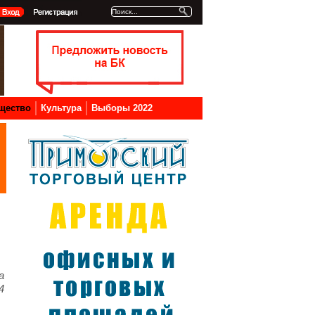
щество
Культура
Выборы 2022
а
4