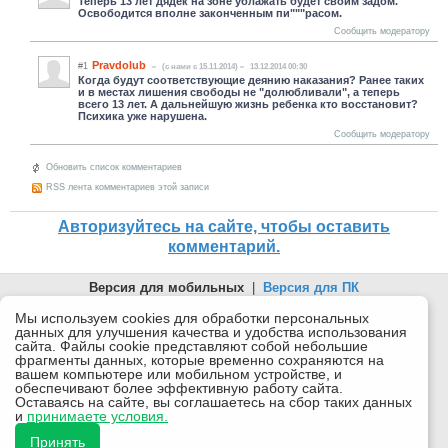
Теперь 13 лет дядек на зоне ублажать будет своим задом.
Освободится вполне законченным пи"""расом.
Сообщить модератору
Pravdolub
#1
(c нами с 15.11.2014)
13.12.2014 00:30
Когда будут соответствующие деянию наказания? Ранее таких
и в местах лишения свободы не "долюбливали", а теперь
всего 13 лет. А дальнейшую жизнь ребенка кто восстановит?
Психика уже нарушена.
Сообщить модератору
Обновить список комментариев
RSS лента комментариев этой записи
Авторизуйтесь на сайте, чтобы оставить
комментарий.
Версия для мобильных
|
Версия для ПК
© 2026 Беломорканал Северодвинск tv29.ru
Мы используем cookies для обработки персональных
данных для улучшения качества и удобства использования
Joomla!
is Free Software released under the GNU General Public
сайта. Файлы cookie представляют собой небольшие
License.
фрагменты данных, которые временно сохраняются на
вашем компьютере или мобильном устройстве, и
Mobile version by
Mobile Joomla!
обеспечивают более эффективную работу сайта.
Оставаясь на сайте, вы соглашаетесь на сбор таких данных
Desktop Version
и
принимаете условия.
СИ "Информационное агентство "Беломорканал" регистрационный номер ЭЛ № ФС77-77001 от
08.11.2019, выдан Федеральной службой по надзору в сфере связи, информационных технологий и
Принять
массовых коммуникаций (Роскомнадзор). Учредитель: ООО "ТВ29". Главный редактор: Рудалев А.Г.
Беломорканал - новостной сайт Архангельской области: новости Северодвинска, новости поморья,