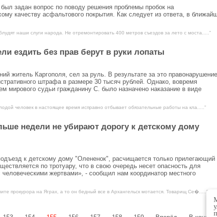
 был задан вопрос по поводу решения проблемы пробок на
ому качеству асфальтового покрытия. Как следует из ответа, в ближай
блудят наши слуги народа. Не отремонтировать 400 метров съездов за лето с моста....."
ли ездить без прав берут в руки лопаты
ий житель Каргополя, сел за руль. В результате за это правонарушени
стративного штрафа в размере 30 тысяч рублей. Однако, вовремя
м мирового судьи гражданину С. было назначено наказание в виде
олодой человек в настоящее время исправно отбывает обязательные работы на кла....."
ьше недели не убирают дорогу к детскому дому
подъезд к детскому дому "Олененок", расчищается только прилегающий
ществляется по тротуару, что в свою очередь несет опасность для
 человеческими жертвами», - сообщил нам координатор местного
ите прокурора на Яграх, а то он бедный все в Архангельск мотается. Товарищ Се�....."
М
у
п