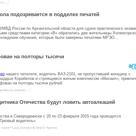
н....."
ола подозревается в подделке печатей
МВД России по Архангельской области для сдачи практического экзам
ыми средствами категории «В» обратились две жительницы Холмогорск
рохождении обучения, которые были заверены печатями МРЭО…
ован на полторы тысячи
део
нашего читателя, водитель ВАЗ-2101, не пропустивший женщину с
лощадью Корабелов и строящимся жилым комплексом «Михаил», привле
афован на полторы тысячи рублей.
сменты surprise....."
итника Отечества будут ловить автоалкашей
ства в Северодвинске с 20 по 23 февраля 2015 года проводится
«Трезвый водитель».
 name="Lazy (everybody lies)"]> Критик