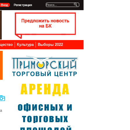
щество
Культура
Выборы 2022
да