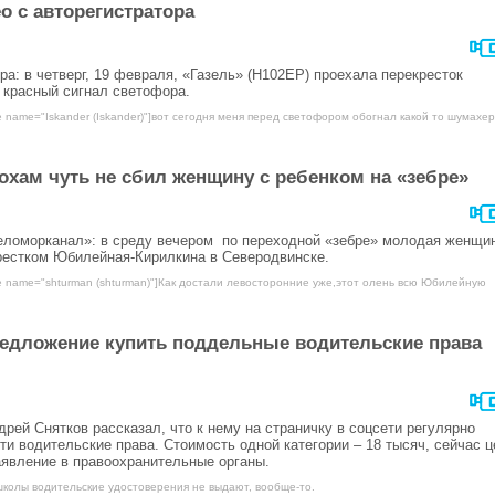
о с авторегистратора
ра: в четверг, 19 февраля, «Газель» (Н102ЕР) проехала перекресток
 красный сигнал светофора.
e name="Iskander (Iskander)"]вот сегодня меня перед светофором обогнал какой то шумахер 
охам чуть не сбил женщину с ребенком на «зебре»
ломорканал»: в среду вечером по переходной «зебре» молодая женщи
крестком Юбилейная-Кирилкина в Северодвинске.
te name="shturman (shturman)"]Как достали левосторонние уже,этот олень всю Юбилейную
редложение купить поддельные водительские права
ей Снятков рассказал, что к нему на страничку в соцсети регулярно
 водительские права. Стоимость одной категории – 18 тысяч, сейчас ц
аявление в правоохранительные органы.
школы водительские удостоверения не выдают, вообще-то.