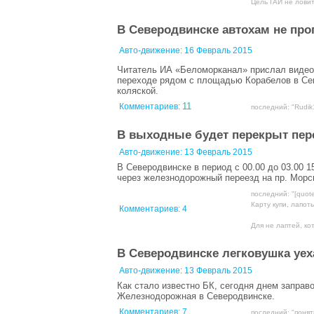
Цель ГАИ не ловить
В Северодвинске автохам не про
Авто-движение:
16 Февраль 2015
Читатель ИА «Беломорканал» прислал видео 
переходе рядом с площадью Корабелов в Сев
коляской.
11
Комментариев:
последний: "Rudik1
В выходные будет перекрыт пер
Авто-движение:
13 Февраль 2015
В Северодвинске в период с 00.00 до 03.00 
через железнодорожный переезд на пр. Морс
последний: "[quot
Карту купи, лапоть !
Комментариев:
4
Для не лаптей, кот
В Северодвинске легковушка уех
Авто-движение:
13 Февраль 2015
Как стало известно БК, сегодня днем запра
Железнодорожная в Северодвинске.
Комментариев:
7
последний: "понят