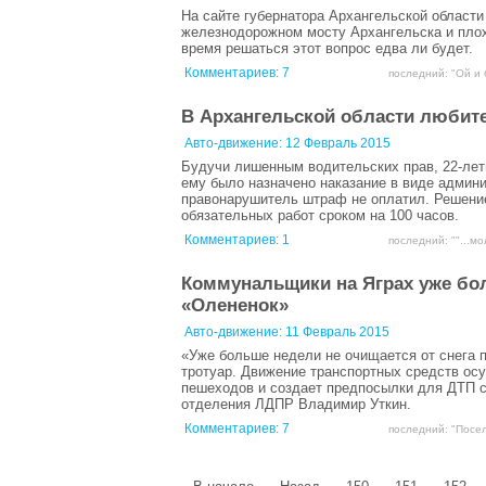
На сайте губернатора Архангельской области
железнодорожном мосту Архангельска и плох
время решаться этот вопрос едва ли будет.
Комментариев:
7
последний: "Ой и 
В Архангельской области любите
Авто-движение:
12 Февраль 2015
Будучи лишенным водительских прав, 22-летн
ему было назначено наказание в виде админи
правонарушитель штраф не оплатил. Решение
обязательных работ сроком на 100 часов.
Комментариев:
1
последний: ""...м
Коммунальщики на Яграх уже бол
«Олененок»
Авто-движение:
11 Февраль 2015
«Уже больше недели не очищается от снега 
тротуар. Движение транспортных средств осу
пешеходов и создает предпосылки для ДТП с
отделения ЛДПР Владимир Уткин.
Комментариев:
7
последний: "Посел