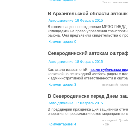
Так что мошенники 
В Архангельской области автошк
Авто-движение:
19 Февраль 2015
В экзаменационное отделение МРЭО ГИБДД У
«площадки» на право управления транспортн
района. Они предъявили свидетельства о п
Комментариев: 0
Северодвинский автохам оштраф
Авто-движение:
18 Февраль 2015
Как стало известно БК,
после публикации ви
коляской на пешеходной «зебре» рядом с п
к административной ответственности и оштр
Комментариев:
3
последний: "Аплоди
В Северодвинске перед Днем защ
Авто-движение:
17 Февраль 2015
В преддверии праздника Дня защитника отече
оперативно-профилактическое мероприятие 
последний: "[quote
Комментариев:
4
> ОН