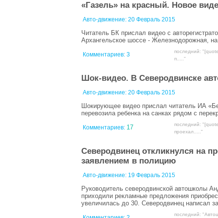
«Газель» на красный. Новое виде
Авто-движение:
20 Февраль 2015
Читатель БК прислал видео с авторегистрато
Архангельское шоссе - Железнодорожная, на
последний: "[quot
Комментариев:
3
п....."
Шок-видео. В Северодвинске авт
Авто-движение:
20 Февраль 2015
Шокирующее видео прислал читатель ИА «Бе
перевозила ребенка на санках рядом с пере
последний: "[quo
17
Комментариев:
проехал....."
Северодвинец откликнулся на п
заявлением в полицию
Авто-движение:
19 Февраль 2015
Руководитель северодвинской автошколы Андр
приходили рекламные предложения приобрести
увеличилась до 30. Северодвинец написал з
последний: "Авто
Комментариев:
2