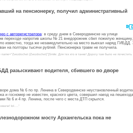
авший на пенсионерку, получил административный
део с авторегистратора
: в среду днем в Северодвинске на улице
м переходе напротив школы № 21 внедорожник сбил пожилую женщину,
ло известно, тогда же незамедлительно на место выехал наряд ГИБДД. 
ан на полторы тысячи рублей. Пенсионерка травм не получила.
e name="Zvezdochet (Zvezdochet)"]Smile: Для тех кто в танке! Дорогу там было не почистить
БДД разыскивают водителя, сбившего во дворе
 дворе дома № 6 по пр. Ленина в Северодвинске неустановленный водите
а и госномер не известен, красного цвета, совершил наезд на пешехода
и № 6 и 4 пр. Ленина, после чего с места ДТП скрылся.
мачи! lol....."
лезнодорожном мосту Архангельска пока не