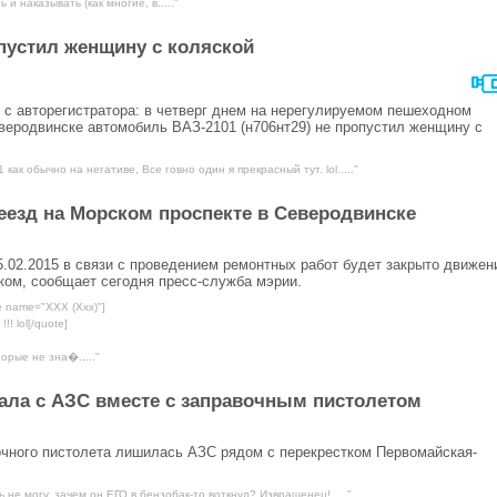
 и наказывать (как многие, в....."
пустил женщину с коляской
с авторегистратора: в четверг днем на нерегулируемом пешеходном
еродвинске автомобиль ВАЗ-2101 (н706нт29) не пропустил женщину с
 как обычно на негативе, Все говно один я прекрасный тут. lol....."
еезд на Морском проспекте в Северодвинске
15.02.2015 в связи с проведением ремонтных работ будет закрыто движен
ком, сообщает сегодня пресс-служба мэрии.
e name="ХХХ (Ххх)"]
!! lol[/quote]
орые не зна�....."
ала с АЗС вместе с заправочным пистолетом
вочного пистолета лишилась АЗС рядом с перекрестком Первомайская-
ь не могу, зачем он ЕГО в бензобак-то воткнул? Извращенец!....."