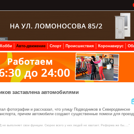
Хобби
Авто-движение
Спорт
Происшествия
Коронавирус
Об
иков заставлена автомобилями
ал фотографии и рассказал, что улицу Подводников в Северодвинске
транспорта, причем автомобили создают существенные помехи для проез
 не выполняет свои функции. Скорее всего у них людей не хватает. Реформа же бы....."