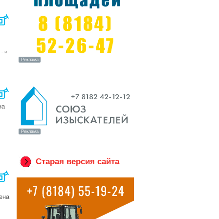
- и
на
Старая версия сайта
ена