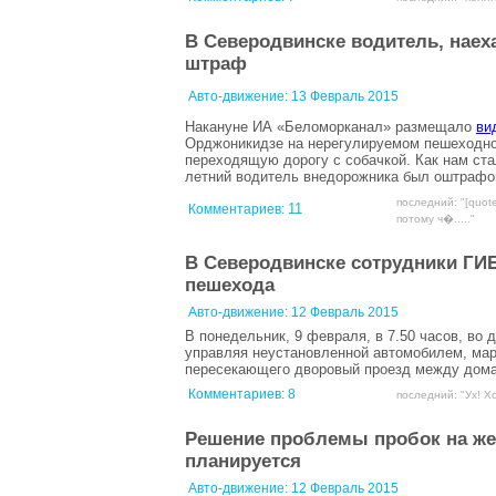
В Северодвинске водитель, наех
штраф
Авто-движение:
13 Февраль 2015
Накануне ИА «Беломорканал» размещало
ви
Орджоникидзе на нерегулируемом пешеходно
переходящую дорогу с собачкой. Как нам ста
летний водитель внедорожника был оштрафов
последний: "[quot
11
Комментариев:
потому ч�....."
В Северодвинске сотрудники ГИ
пешехода
Авто-движение:
12 Февраль 2015
В понедельник, 9 февраля, в 7.50 часов, во
управляя неустановленной автомобилем, марк
пересекающего дворовый проезд между домам
Комментариев:
8
последний: "Ух! Хох
Решение проблемы пробок на же
планируется
Авто-движение:
12 Февраль 2015