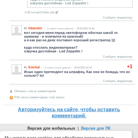
озвучка достойная - Led Zeppelin !
tv29.ru/vopr1/index.php
Сообщить модератору
Iskander
#2
(c нами очень давно)
20.02.2015 19:44
вот сегодня меня перед светофором обогнал какой то
шумахер - и помчался на красный)
а я как раз на днях поставил хороший регистратор )))
куда отослать видеоматериал?
озвучка достойная - Led Zeppelin !
Сообщить модератору
+1
Kierital
#1
(c нами очень давно)
20.02.2015 18:24
Исшо один претендент на штрафец. Как они не бояцца, что их
сольют? lol
Сообщить модератору
Обновить список комментариев
RSS лента комментариев этой записи
Авторизуйтесь на сайте, чтобы оставить
комментарий.
Версия для мобильных
|
Версия для ПК
© 2026 Беломорканал Северодвинск tv29.ru
Мы используем cookies для обработки персональных