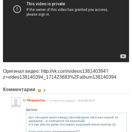
Оригинал видео: http://vk.com/videos138140394?
z=video138140394_171423683%2Falbum138140394
Комментарии
Модератор
#3
(c нами очень давно)
20.02.2015 20:32
Цитата:
вот сегодня меня перед светофором обогнал какой то
шумахер - и помчался на красный)
а я как раз на днях поставил хороший регистратор )))
куда отослать видеоматериал?