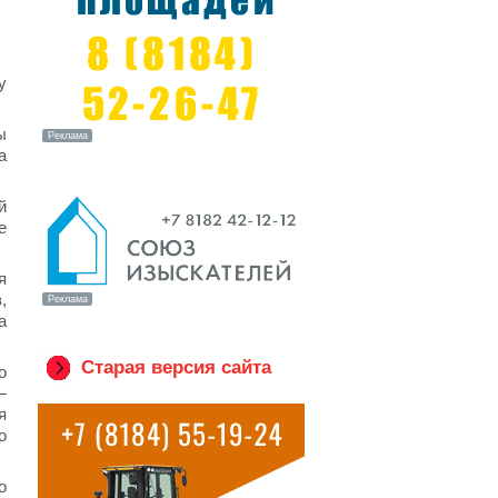
у
ы
а
й
е
я
,
а
Старая версия сайта
о
—
я
о
о