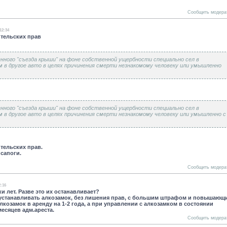
Сообщить модера
 12:34
тельских прав
енного "съезда крыши" на фоне собственной ущербности специально сел в
 в другое авто в целях причинения смерти незнакомому человеку или умышленно
енного "съезда крыши" на фоне собственной ущербности специально сел в
 в другое авто в целях причинения смерти незнакомому человеку или умышленно с
тельских прав.
 сапоги.
Сообщить модера
2:16
и лет. Разве это их останавливает?
 устанавливать алкозамок, без лишения прав, с большим штрафом и повышающ
замок в аренду на 1-2 года, а при управлении с алкозамком в состоянии
есяцев адм.ареста.
Сообщить модера