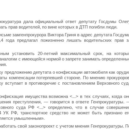
прокуратура дала официальный ответ депутату Госдумы Олег
ть прав водителей, по вине которых в ДТП погибли люди.
исьме замгенпрокурора Виктора Гриня в адрес депутата Госдум
14 года предлагал пожизненно лишать водительских прав з
зным установить 20-летний максимальный срок, на которы
 аналогии с имеющейся нормой о запрете занимать определенны
ния.
нку предложению депутата о конфискации автомобиля как оруди
латы компенсации потерпевшей стороне. По мнению прокуроров
ку вступает в противоречие с постановлением Верховного суд
онфискация имущества возможна <...> в тех случаях, когда он
ения преступления, — говорится в ответе Генпрокуратуры. 
овного суда РФ <...> определено, что в случае совершени
64 УК РФ, транспортное средство не может быть признано ег
вляется умышленным».
аботать свой законопроект с учетом мнения Генпрокуратуры. П