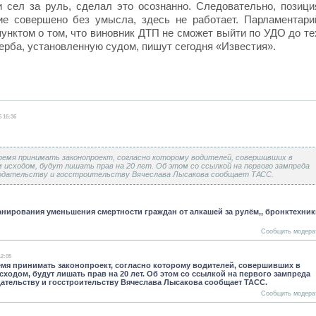
и сел за руль, сделал это осознанно. Следовательно, позици
ие совершено без умысла, здесь не работает. Парламентари
унктом о том, что виновник ДТП не сможет выйти по УДО до те
ерба, установленную судом, пишут сегодня «Известия».
5 16:36
ремя принимать законопроект, согласно которому водителей, совершивших в
исходом, будут лишать прав на 20 лет. Об этом со ссылкой на первого зампреда
одательству и госстроительству Вячеслава Лысакова сообщает ТАСС.
ланирования уменьшения смертности граждан от алкашей за рулём,, бронктехники
Сообщить модера
12:05
емя принимать законопроект, согласно которому водителей, совершивших в
ходом, будут лишать прав на 20 лет. Об этом со ссылкой на первого зампреда
ательству и госстроительству Вячеслава Лысакова сообщает ТАСС.
Сообщить модера