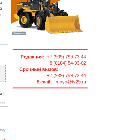
я
й
х
Редакция:
+7 (939) 799-73-44
8 (8184) 54-93-02
Срочный вызов:
+7 (939) 799-73-44
E-mail:
maya@tv29.ru
 ".
тору
тору