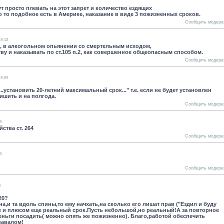
ут просто плевать на этот запрет и количество ездящих
о то подобное есть в Америке, наказание в виде 3 пожизненных сроков.
Сообщить модера
19:13
П, в алкогольном опьянении со смертельным исходом,
у и наказывать по ст.105 п.2, как совершенное общеопасным способом.
Сообщить модера
19:09
установить 20-летний максимальный срок..." т.е. если не будет установлен
ишить и на полгода.
Сообщить модера
9
ства ст. 264
Сообщить модера
3
Сообщить модера
9
20?
а,и та вдоль спины,то ему начхать,на сколько его лишат прав ("Ездил и буду
е и плюсом еще реальный срок.Пусть небольшой,но реальный!А за повторное
еньги посадить( можно опять же пожизненно). Благо,работой обеспечить
навалом!