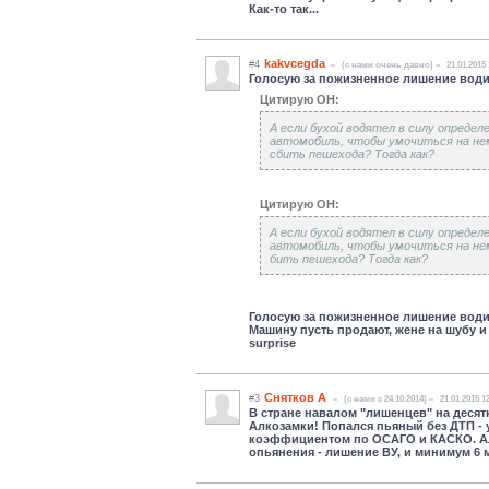
Как-то так...
kakvcegda
#4
(c нами очень давно)
21.01.2015
Голосую за пожизненное лишение води
Цитирую ОН:
А если бухой водятел в силу определ
автомобиль, чтобы умочиться на нем
сбить пешехода? Тогда как?
Цитирую ОН:
А если бухой водятел в силу определ
автомобиль, чтобы умочиться на нем
бить пешехода? Тогда как?
Голосую за пожизненное лишение води
Машину пусть продают, жене на шубу и
surprise
Снятков А
#3
(c нами с 24.10.2014)
21.01.2015 1
В стране навалом "лишенцев" на десятк
Алкозамки! Попался пьяный без ДТП -
коэффициентом по ОСАГО и КАСКО. Алко
опьянения - лишение ВУ, и минимум 6 м