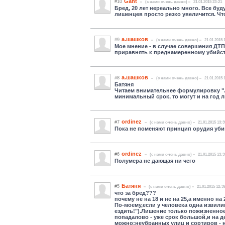
Gant
#10
(c нами очень давно)
21.01.2015 23:21
Бред, 20 лет нереально много. Все буд
лишенцев просто резко увеличится. Чт
а.шашков
#9
(c нами очень давно)
21.01.2015 
Мое мнение - в случае совершения ДТ
приравнять к преднамеренному убийств
а.шашков
#8
(c нами очень давно)
21.01.2015 
Батяня
Читаем внимательнее формулировку "...
минимальный срок, то могут и на год л
ordinez
#7
(c нами очень давно)
21.01.2015 13:3
Пока не поменяют принцип орудия убий
ordinez
#6
(c нами очень давно)
21.01.2015 13:3
Полумера не дающая ни чего
Батяня
#5
(c нами очень давно)
21.01.2015 12:3
что за бред???
почему не на 18 и не на 25,а именно на 
По-моему,если у человека одна извилин
ездить!").Лишение только пожизненно
попадалово - уже срок большой,и на д
можно:неубранных улиц и сортиров - 