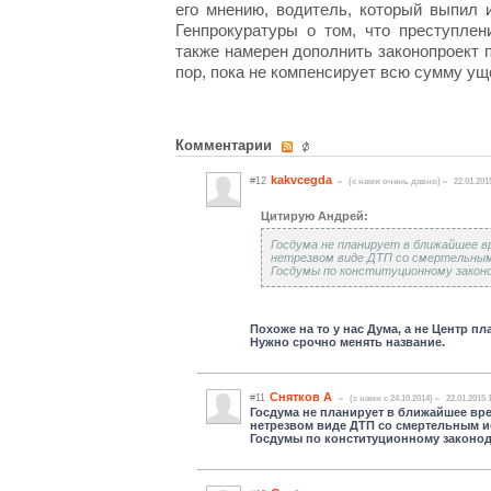
его мнению, водитель, который выпил 
Генпрокуратуры о том, что преступлен
также намерен дополнить законопроект п
пор, пока не компенсирует всю сумму ущ
Комментарии
kakvcegda
#12
(c нами очень давно)
22.01.201
Цитирую Андрей:
Госдума не планирует в ближайшее в
нетрезвом виде ДТП со смертельным 
Госдумы по конституционному закон
Похоже на то у нас Дума, а не Центр п
Нужно срочно менять название.
Снятков А
#11
(c нами с 24.10.2014)
22.01.2015 
Госдума не планирует в ближайшее вр
нетрезвом виде ДТП со смертельным ис
Госдумы по конституционному законод