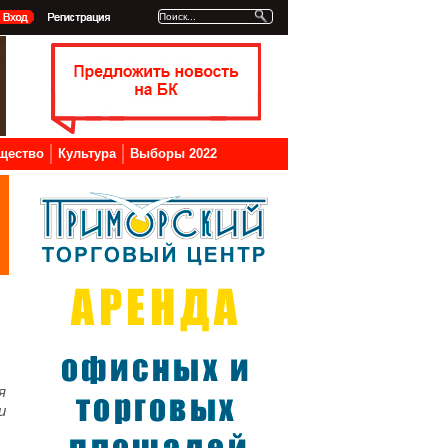
щество
Культура
Выборы 2022
я
и