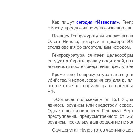
Как пишут
сегодня «Известия»
, Ген
Нилову, предложившему пожизненно лиша
Позиция Генпрокуратуры изложена в п
Олега Нилова, который в декабре 20
столкновения со смертельным исходом.
Генпрокуратура считает целесообра
следует отбирать права у водителей, по
должности после совершения преступле
Кроме того, Генпрокуратура дала оце
убийства и использования его для вып
это не отвечает нормам права, посколь
РФ.
«Согласно положениям гл. 15.1 УК, к
явилось орудием или средством соверш
Однако постановлением Пленума Верх
преступления, предусмотренного ст. 2
орудием, поскольку данное деяние не я
Сам депутат Нилов готов частично дор