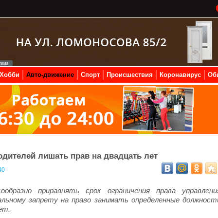
Хобби
Авто-движение
Спорт
Происшествия
Коронавирус
Об
одителей лишать прав на двадцать лет
40
ообразно приравнять срок ограничения права управлени
льному запрету на право занимать определенные должност
лет.