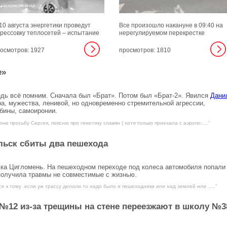
10 августа энергетики проведут
Все произошло накануне в 09:40 на
рессовку теплосетей – испытание
нерегулируемом перекрестке
убопроводов повышенным
неравнозначных дорог ул. Южная и
влением для выявления слабых
ул. Пионерская.
осмотров: 1927
просмотров: 1810
ст и предотвращения аварий в
едстоящий отопительный сезон.
е»
едь всё помним. Сначала был «Брат». Потом был «Брат-2». Явился
Дани
а, мужества, ленивой, но одновременно стремительной агрессии,
убины, самоиронии.
ню просьбу Сергея, поясню про генетику славян ( хотя только приехала с аэропо....."
льск сбиты два пешехода
ка Цигломень. На пешеходном переходе под колеса автомобиля попали
получила травмы не совместимые с жизнью.
се к тому .если уж трассу делали.то надо было и пешеходники или над эемлей или ....."
№12 из-за трещины на стене переезжают в школу №3