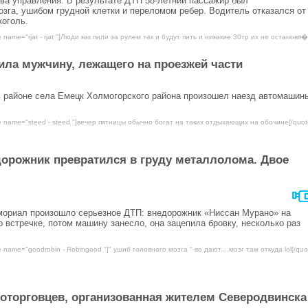
ва управления. В результате ДТП 58-летний пассажир был
озга, ушибом грудной клетки и переломом ребер. Водитель отказался от
оголь.
 name="rjat - rjat "]Люди как пили за рулем так и будут пить и никакие 30тр их не остановя�..
ила мужчину, лежащего на проезжей части
 в районе села Емецк Холмогорского района произошел наезд автомашин
e name="steed - steed "]вечер пятницы обычно богат на таких отдыхающих на обочине[/quot
орожник превратился в груду металлолома. Двое
мемориал произошло серьезное ДТП: внедорожник «Ниссан Мурано» на
 встречке, потом машину занесло, она зацепила бровку, несколько раз
 name="goodrobin - Robingood "]" ушиб головного мозга "-во дают....мозг там откуда lol[/quo
оторговцев, организованная жителем Северодвинска