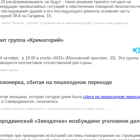
 24 расформировывать не будут - такое решение принято сегодня на
квидации чрезвычайных ситуаций и обеспечению пожарной безопасност
 обследования здания и его последующего ремонта основная часть
едней 38-й на Гагарина, 15.
e name="Spartak - Spartak "]основная часть школьников будет учиться через дорогу в
пит группа «Крематорий»
4 октября, в 19:00 в клубе «М33» (Московский проспект, 33). Эта группа
ающихся коллективов отечественной рок-сцены.
рмен-джан!....."
сионерка, сбитая на пешеходном переходе
илая женщина, которая сегодня днем была
сбита на пешеходном перехо
 в Северодвинске, скончалась.
 всякие колымаг напокупают и мчатся расчехлив рога в самое пекло........."
веродвинской «Звездочке» возбуждено уголовное дел
сентября при проведении испытаний системы пожаротушения на строяще