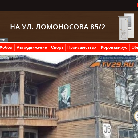
Хобби
Авто-движение
Спорт
Происшествия
Коронавирус
Об