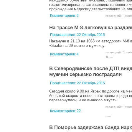
находился 33-летний мужчина, лишенный пра
госпитализирован с сотрясением головного м
прохождения медосвидетельствования на алк
Комментариев:
2
последний: "[quote
На трассе М-8 легковушка раздав
Происшествия:
22 Октябрь 2015
Накануне в 21.10 на 1063 км автодороги М-8
«Saab» на 39-летнего мужчину.
последний: "[quot
Комментариев:
4
�....."
В Северодвинске после ДТП внед
мужчин серьезно пострадали
Происшествия:
22 Октябрь 2015
Сегодня около 9.00 на Яграх по дороге на 
большой скорости несся со стороны города по
перевернулась, и ее вынесло в кусты.
последний: "[quote
22
Комментариев:
......"
В Поморье задержана банда нарк