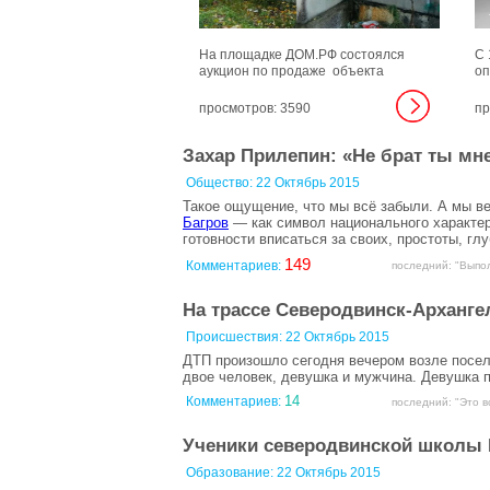
На площадке ДОМ.РФ состоялся
С 
аукцион по продаже объекта
оп
незавершенного строительства в
тр
районе пересечения улицы
да
просмотров: 3590
пр
Ломоносова и проспекта
ме
Беломорского в городе корабелов
пр
Захар Прилепин: «Не брат ты мн
вместе с земельным участком.
Общество:
22 Октябрь 2015
Такое ощущение, что мы всё забыли. А мы в
Багров
— как символ национального характер
готовности вписаться за своих, простоты, гл
149
Комментариев:
последний: "Выпол
На трассе Северодвинск-Арханге
Происшествия:
22 Октябрь 2015
ДТП произошло сегодня вечером возле посел
двое человек, девушка и мужчина. Девушка 
14
Комментариев:
последний: "Это в
Ученики северодвинской школы 
Образование:
22 Октябрь 2015