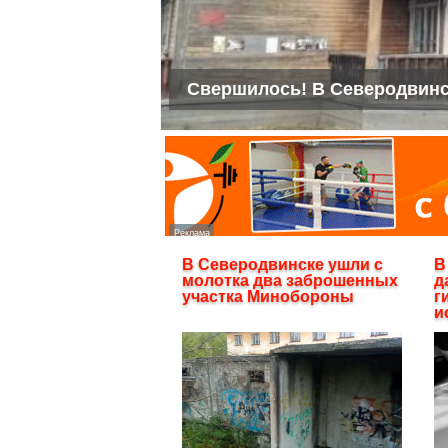
Свершилось! В Северодвинс
В Северодвинске ушли с
В
молотка два заброшенных
д
участка Минобороны
г
и