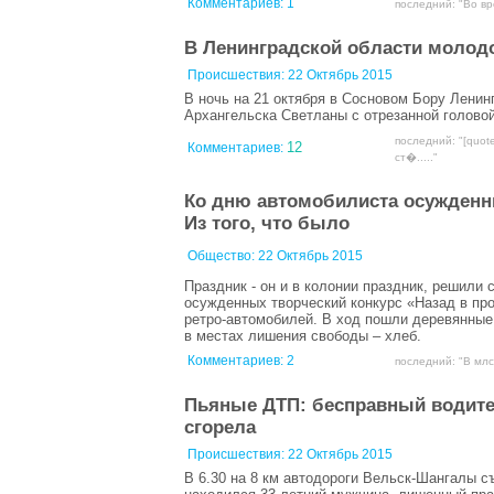
Комментариев:
1
последний: "Во вр
В Ленинградской области молодо
Происшествия:
22 Октябрь 2015
В ночь на 21 октября в Сосновом Бору Ленин
Архангельска Светланы с отрезанной головой
последний: "[quot
12
Комментариев:
ст�....."
Ко дню автомобилиста осужденн
Из того, что было
Общество:
22 Октябрь 2015
Праздник - он и в колонии праздник, решили
осужденных творческий конкурс «Назад в п
ретро-автомобилей. В ход пошли деревянные 
в местах лишения свободы – хлеб.
Комментариев:
2
последний: "В млс
Пьяные ДТП: бесправный водител
сгорела
Происшествия:
22 Октябрь 2015
В 6.30 на 8 км автодороги Вельск-Шангалы 