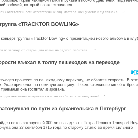
роизошел срыв накидной гайки и рукава высокого давления, подведенн
ий рабочий, который позже скончался.
ч к ответственности ответственных лиц- мастера, нач. участка и т.д так как он....."
т группа «TRACKTOR BOWLING»
концерт группы «Tracktor Bowling» с презентацией нового альбома в клу
и по чесноку что старый ,что новый на редкого любителя........"
орости въехал в толпу пешеходов на переходе
kswagen
пронесся по пешеходному переходу, не сбавляя скорость. В это
к. Удар пришёлся на пожилую женщину. После столкновения её отброс
 травмами она госпитализирована.
о один оказывается порывался.и то не за сбитых а за тачку жены!....."
затонувшая по пути из Архангельска в Петербург
йден остов затонувшей 300 лет назад яхты Петра Первого Transport Roya
тонула она 27 сентября 1715 года по старому стилю во время сильного