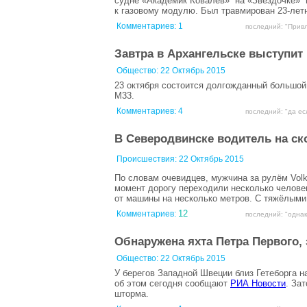
судне «Академик Ковалев» на «Звездочке» п
к газовому модулю. Был травмирован 23-летн
Комментариев:
1
последний: "Привле
Завтра в Архангельске выступи
Общество:
22 Октябрь 2015
23 октября состоится долгожданный большой 
М33.
Комментариев:
4
последний: "да есл
В Северодвинске водитель на ск
Происшествия:
22 Октябрь 2015
По словам очевидцев, мужчина за рулём
Vol
момент дорогу переходили несколько челове
от машины на несколько метров. С тяжёлыми
12
Комментариев:
последний: "однак
Обнаружена яхта Петра Первого, 
Общество:
22 Октябрь 2015
У берегов Западной Швеции близ Гетеборга на
об этом сегодня сообщают
РИА Новости
. За
шторма.