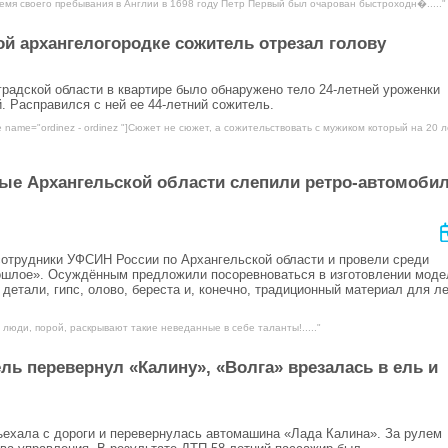
емя своего пребывания в Англии в 1698 году Петр Первый был очарован быстроходн�....."
й архангелогородке сожитель отрезал голову
градской области в квартире было обнаружено тело 24-летней уроженки
. Расправился с ней ее 44-летний сожитель.
e name="ordinez - ordinez "]Сюжет не сюжет, а сожительствовать с мужиком который на 20 л
ые Архангельской области слепили ретро-автомобил
 сотрудники УФСИН России по Архангельской области и провели среди
рошлое». Осуждённым предложили посоревноваться в изготовлении моде
детали, гипс, олово, береста и, конечно, традиционный материал для л
 люди, порой, раскрывают такие неведанные в себе таланты!....."
ь перевернул «Калину», «Волга» врезалась в ель и
съехала с дороги и перевернулась автомашина «Лада Калина». За рулем