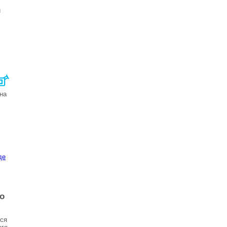
и
 на
де
о
мся