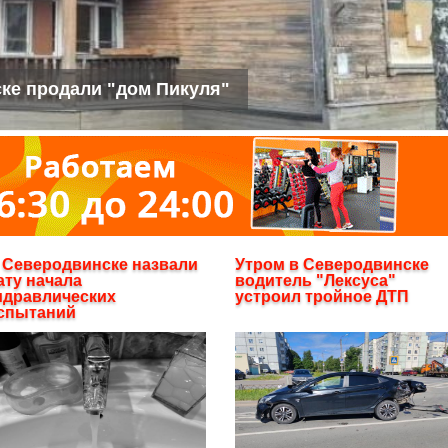
ке продали "дом Пикуля"
 Северодвинске назвали
Утром в Северодвинске
ату начала
водитель "Лексуса"
идравлических
устроил тройное ДТП
спытаний