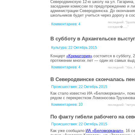
Северодвинскую 12-ю школу на ул. Гагарина,
заседании комиссии по предупреждению и ли
администрации Северодвинска. До окончания
школьников будет учиться через дорогу в сос
последний: "[quot
Комментариев:
4
соседне�....."
В субботу в Архангельске высту
Культура:
22 Октябрь 2015
Концерт
«Крематория»
состоится в субботу, 2
протяжении многих лет — один из самых выд
Комментариев:
4
последний: "Ура, А
В Северодвинске скончалась пен
Происшествия:
22 Октябрь 2015
Как стало известно ИА «Беломорканал», пож
рядом с перекрестком Ломоносова-Трухинова
10
Комментариев:
последний: "питухи
По факту гибели рабочего на се
Происшествия:
22 Октябрь 2015
Как уже сообщало
ИА «Беломорканал»
, 16 