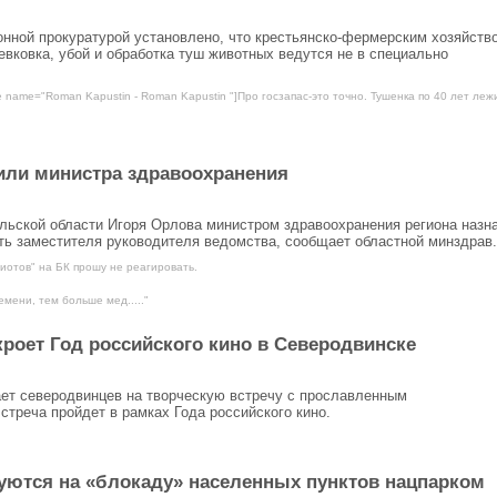
нной прокуратурой установлено, что крестьянско-фермерским хозяйств
вковка, убой и обработка туш животных ведутся не в специально
e name="Roman Kapustin - Roman Kapustin "]Про госзапас-это точно. Тушенка по 40 лет лежи
или министра здравоохранения
льской области Игоря Орлова министром здравоохранения региона назн
ть заместителя руководителя ведомства, сообщает областной минздрав.
иотов" на БК прошу не реагировать.
мени, тем больше мед....."
роет Год российского кино в Северодвинске
ает северодвинцев на творческую встречу с прославленным
реча пройдет в рамках Года российского кино.
уются на «блокаду» населенных пунктов нацпарком