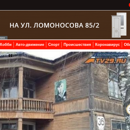
Хобби
Авто-движение
Спорт
Происшествия
Коронавирус
Об