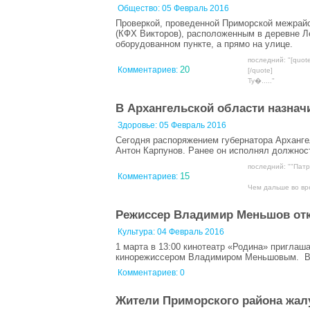
Общество:
05 Февраль 2016
Проверкой, проведенной Приморской межрайо
(КФХ Викторов), расположенным в деревне Ле
оборудованном пункте, а прямо на улице.
последний: "[quot
20
Комментариев:
[/quote]
Ту�....."
В Архангельской области назнач
Здоровье:
05 Февраль 2016
Сегодня распоряжением губернатора Арханге
Антон Карпунов. Ранее он исполнял должнос
последний: ""Патр
15
Комментариев:
Чем дальше во вре
Режиссер Владимир Меньшов отк
Культура:
04 Февраль 2016
1 марта в 13:00 кинотеатр «Родина» приглаш
кинорежиссером Владимиром Меньшовым. Вст
Комментариев: 0
Жители Приморского района жал