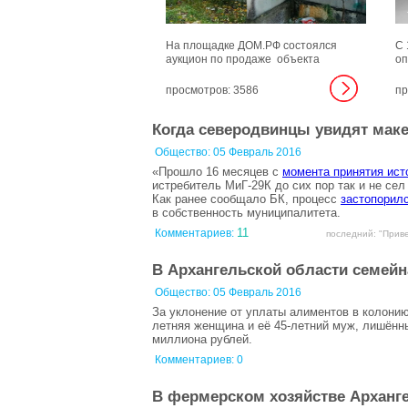
На площадке ДОМ.РФ состоялся
С 
аукцион по продаже объекта
оп
незавершенного строительства в
тр
районе пересечения улицы
да
просмотров: 3586
пр
Ломоносова и проспекта
ме
Беломорского в городе корабелов
пр
Когда северодвинцы увидят маке
вместе с земельным участком.
Общество:
05 Февраль 2016
«Прошло 16 месяцев с
момента принятия ист
истребитель МиГ-29К до сих пор так и не се
Как ранее сообщало БК, процесс
застопорилс
в собственность муниципалитета.
11
Комментариев:
последний: "Приве
В Архангельской области семейн
Общество:
05 Февраль 2016
За уклонение от уплаты алиментов в колонию
летняя женщина и её 45-летний муж, лишённы
миллиона рублей.
Комментариев: 0
В фермерском хозяйстве Арханге