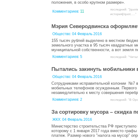
положения, в особо крупном размере».
последний: "[quot
11
Комментариев:
история[/quot....."
Мэрия Северодвинска оформляет
Общество:
04 Февраль 2016
155 тысяч рублей выделено в местном бюдже
земельного участка в 95 тысяч квадратных м
муниципальной собственности, а вот земля п
Комментариев:
5
последний: "Читал
Пытались закинуть мобильники 
Общество:
04 Февраль 2016
Сотрудниками исправительной колонии №7 в 
мобильных телефонов осужденным. Первого ф
незамедлительно к месту совершения перебр
Комментариев:
2
последний: "В Орс
За сортировку мусора – скидка 
ЖКХ:
04 Февраль 2016
Министерство строительства РФ приступило к
которому с 1 января 2017 года вместо графы
платеж. Размер нового "налога на мусор" опр