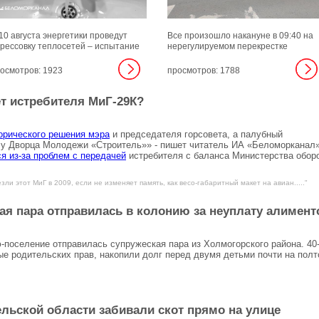
10 августа энергетики проведут
Все произошло накануне в 09:40 на
рессовку теплосетей – испытание
нерегулируемом перекрестке
убопроводов повышенным
неравнозначных дорог ул. Южная и
влением для выявления слабых
ул. Пионерская.
осмотров: 1923
просмотров: 1788
ст и предотвращения аварий в
едстоящий отопительный сезон.
т истребителя МиГ-29К?
орического решения мэра
и председателя горсовета, а палубный
л у Дворца Молодежи «Строитель»» - пишет читатель ИА «Беломорканал»
я из-за проблем с передачей
истребителя с баланса Министерства обор
зли этот МиГ в 2009, если не изменяет память, как весо-габаритный макет на авиан....."
ая пара отправилась в колонию за неуплату алимент
-поселение отправилась супружеская пара из Холмогорского района. 40
е родительских прав, накопили долг перед двумя детьми почти на полт
льской области забивали скот прямо на улице