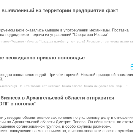
 выявленный на территории предприятия факт
зируемом цехе оказались бывшие в употреблении механизмы. Поставка
на подрядчиком - одним из управлений "Спецстроя России".
e name="Vavanzo - Vavanzo "]Lazy, да причём тут контроль? Я говорю о том, чтонаписано та
ске неожиданно пришло половодье
егодня заполнился водой. При чём горячей. Никакой природной аномали
й.
ья погибнут. Но. Это тополя. Это неплохо. Много плюсов. Много минусов в том, чт�....."
 бизнеса в Архангельской области отправится
ОПГ в погонах"
ти утвердил обвинительное заключение по уголовному делу в отношени
ии по Архангельской области Дмитрия Попова. Он обвиняется по стать
шенное организованной группой, в особо крупном размере»,
ми», «покушение на мошенничество, с использованием своего служебно