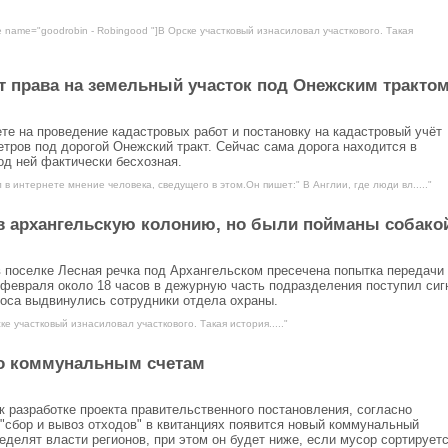
e name="goodrobin - Robingood "]В Орске участковый изнасиловал участкового. Такая
 права на земельный участок под Онежским тракто
те на проведение кадастровых работ и постановку на кадастровый учёт
етров под дорогой Онежский тракт. Сейчас сама дорога находится в
од ней фактически бесхозная.
 в интернете мнение человека, сведущего в этом.Он пишет:" В Англии, где люди вл....."
в архангельскую колонию, но были пойманы собако
поселке Лесная речка под Архангельском пресечена попытка передачи
евраля около 18 часов в дежурную часть подразделения поступил сиг
оса выдвинулись сотрудники отдела охраны.
ке участковый изнасиловал участкового. Такая история....."
по коммунальным счетам
 разработке проекта правительственного постановления, согласно
 "сбор и вывоз отходов" в квитанциях появится новый коммунальный
еделят власти регионов, при этом он будет ниже, если мусор сортируетс