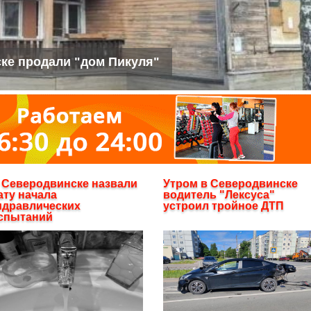
ке продали "дом Пикуля"
 Северодвинске назвали
Утром в Северодвинске
ату начала
водитель "Лексуса"
идравлических
устроил тройное ДТП
спытаний