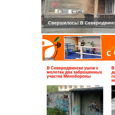
Свершилось! В Северодвинс
В Северодвинске ушли с
В
молотка два заброшенных
д
участка Минобороны
г
и