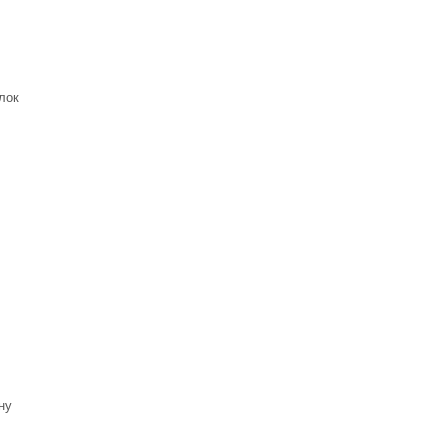
лок
ну