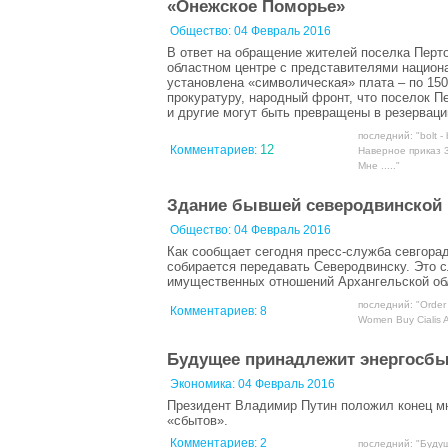
«Онежское Поморье»
Общество:
04 Февраль 2016
В ответ на обращение жителей поселка Перто
областном центре с представителями национа
установлена «символическая» плата – по 150
прокуратуру, народный фронт, что поселок П
и другие могут быть превращены в резерваци
последний: "bolt - 
12
Комментариев:
Наверное приказ 3
Мне ....."
Здание бывшей северодвинской 
Общество:
04 Февраль 2016
Как сообщает сегодня пресс-служба севгора
собирается передавать Северодвинску. Это с
имущественных отношений Архангельской об
последний: "Order N
Комментариев:
8
Women Buy Cialis Am
Будущее принадлежит энергосбы
Экономика:
04 Февраль 2016
Президент Владимир Путин положил конец мн
«сбытов».
Комментариев:
2
последний: "Буду