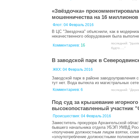
«Звёздочка» прокомментировала
мошенничества на 16 миллионов
Флот:
04 Февраль 2016
В ЦС "Звездочка" объяснили, как в модерни
некачественного оборудования была выполне
последний: "[quot
16
Комментариев:
будто....."
В заводской парк в Северодвин
ЖКХ:
04 Февраль 2016
Заводской парк в районе заводоуправления с
тут нет. Вода вытекла из магистральных сете
Комментариев:
6
последний: "Дерев
Под суд за крышевание игорного
высокопоставленный участник "
Происшествия:
04 Февраль 2016
Заместитель прокурора Архангельской облас
бывшего начальника отдела УБЭП УМВД Росс
«получение должностным лицом взятки, совер
«злоупотребление должностными полномочия