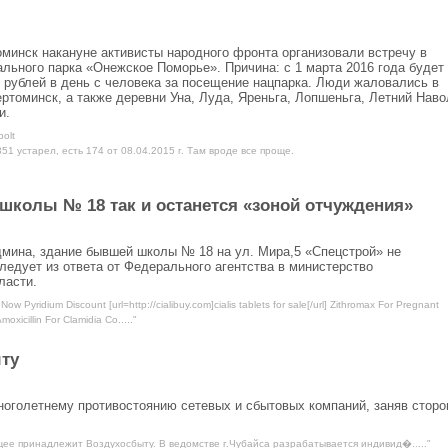
минск накануне активисты народного фронта организовали встречу в
льного парка «Онежское Поморье». Причина: с 1 марта 2016 года будет
 рублей в день с человека за посещение нацпарка. Люди жаловались в
ертоминск, а также деревни Уна, Луда, Яреньга, Лопшеньга, Летний Наво
и.
bolt
51 устарел, есть 174 от 08.04.2015 г. Там вроде все проще.
школы № 18 так и останется «зоной отчуждения»
дмина, здание бывшей школы № 18 на ул. Мира,5 «Спецстрой» не
ледует из ответа от Федерального агентства в министерство
ласти.
ow Pyridium Discount [url=http://cialibuy.com]cialis tablets for sale[/url] Zithromax For Pregnant
oxicillin For Clamidia Co....."
ту
оголетнему противостоянию сетевых и сбытовых компаний, заняв сторо
щее принадлежит Воздухосбыту. В ведомстве г.Чубайса разрабатывается индивид�....."