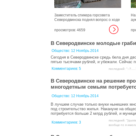
Заместитель спикера горсовета
На
Северодвинска поднял вопрос о ходе
ау
капремонта кровли дома по пр.
не
Ленина, 6.
ра
просмотров: 4659
пр
Ло
Бе
В Северодвинске молодые граби
вм
Общество:
12 Ноябрь 2014
Сегодня в Северодвинске средь бела дня дво
пятью тысячами рублей, и убежали. Сейчас 
Комментариев:
5
последний: ":-?.....
В Северодвинске на решение пр
многодетным семьям потребуетс
Общество:
12 Ноябрь 2014
В лучшем случае только внуки нынешних мно
под строительство жилья. Накануне на обще
потребуется больше 2 млрд рублей, и муници
последний: "[quot
Комментариев:
3
вообще-то я имела 