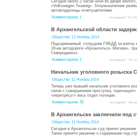
Сегодня около 2 часов ночи во дворе жилого
«Volkswagen Touareg». Злоумышленник разбил
автовладелицы огнетушителями.
Комментариев:
1
последний: "А в А
В Архангельской области задерж
Общество:
12 Ноябрь 2014
Подозреваемый сотрудник ГИБДД за взятку в
18-км автодороги «Архангельск- Москва», тр
Северодвинск.
Комментариев:
2
последний: "Тот к
Начальник уголовного розыска С
Общество:
11 Ноябрь 2014
Теперь уже бывший начальник уголовного ро
связи с совершением проступка, порочащего 
«перетрясут» весь отдел полиции.
35
Комментариев:
последний: "Как м
В Архангельске заключили под с
Общество:
11 Ноябрь 2014
Сегодня в Архангельске суд принял решение
Также принято решение о содержании под ст