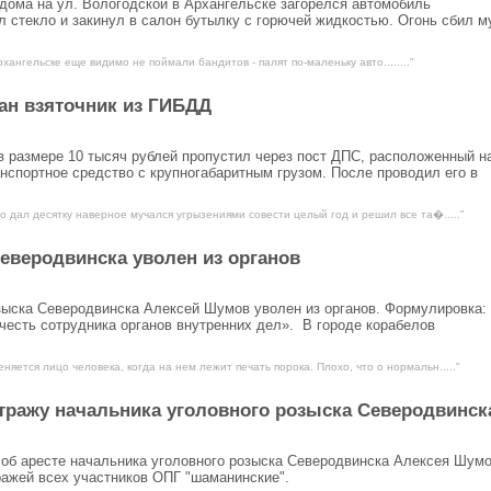
 дома на ул. Вологодской в Архангельске загорелся автомобиль
 стекло и закинул в салон бутылку с горючей жидкостью. Огонь сбил м
рхангельске еще видимо не поймали бандитов - палят по-маленьку авто........"
ан взяточник из ГИБДД
 размере 10 тысяч рублей пропустил через пост ДПС, расположенный н
анспортное средство с крупногабаритным грузом. После проводил его в
то дал десятку наверное мучался угрызениями совести целый год и решил все та�....."
еверодвинска уволен из органов
зыска Северодвинска Алексей Шумов уволен из органов. Формулировка:
честь сотрудника органов внутренних дел». В городе корабелов
еняется лицо человека, когда на нем лежит печать порока. Плохо, что о нормальн....."
тражу начальника уголовного розыска Северодвинск
 об аресте начальника уголовного розыска Северодвинска Алексея Шумо
ражей всех участников ОПГ "шаманинские".