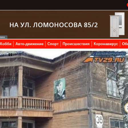
Хобби
Авто-движение
Спорт
Происшествия
Коронавирус
Об