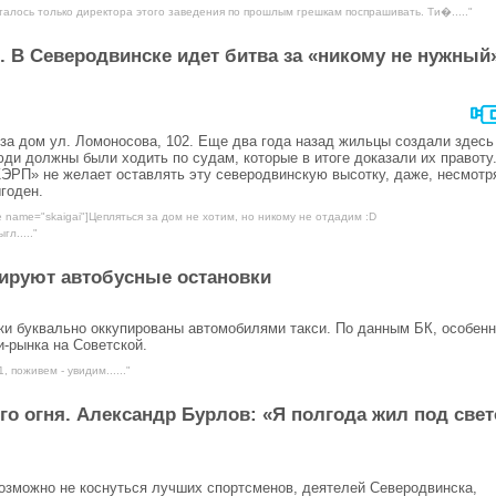
талось только директора этого заведения по прошлым грешкам поспрашивать. Ти�....."
 В Северодвинске идет битва за «никому не нужный
за дом ул. Ломоносова, 102. Еще два года назад жильцы создали здесь
ди должны были ходить по судам, которые в итоге доказали их правоту
П» не желает оставлять эту северодвинскую высотку, даже, несмотр
годен.
e name="skaigai"]Цепляться за дом не хотим, но никому не отдадим :D
л....."
пируют автобусные остановки
ки буквально оккупированы автомобилями такси. По данным БК, особен
и-рынка на Советской.
, поживем - увидим......"
о огня. Александр Бурлов: «Я полгода жил под све
возможно не коснуться лучших спортсменов, деятелей Северодвинска,