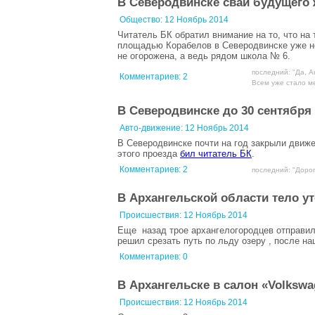
В Северодвинске сваи будущего 
Общество:
12 Ноябрь 2014
Читатель БК обратил внимание на то, что на
площадью Корабелов в Северодвинске уже не
не огорожена, а ведь рядом школа № 6.
последний: "Да, А
Комментариев:
2
Всем уже стало ме
В Северодвинске до 30 сентября
Авто-движение:
12 Ноябрь 2014
В Северодвинске почти на год закрыли движе
этого проезда
бил читатель БК
.
Комментариев:
2
последний: "Дорог
B Архангельской области тело у
Происшествия:
12 Ноябрь 2014
Еще назад трое архангелогородцев отправил
решил срезать путь по льду озеру , после н
Комментариев: 0
В Архангельске в салон «Volksw
Происшествия:
12 Ноябрь 2014