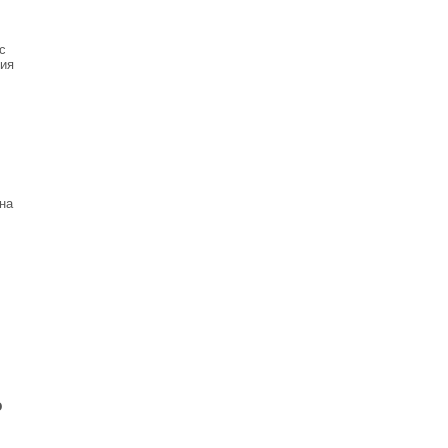
с
рия
на
ю