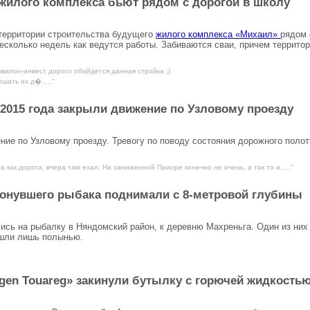
жилого комплекса бьют рядом с дорогой в школу
 территории строительства будущего
жилого комплекса «Михаил»
рядом 
сколько недель как ведутся работы. Забиваются сваи, причем террито
квилон-инвест дорого обойдется данная стройка ;)
шать их д�....."
 2015 года закрыли движение по Узловому проезду
ние по Узловому проезду. Тревогу по поводу состояния дорожного полот
а как дорога, вчера там ехал. На заниженной Приоре конечно не очень, а так то и....."
тонувшего рыбака поднимали с 8-метровой глубины
ись на рыбалку в Няндомский район, к деревню Махреньга. Один из них
ашли лишь полынью.
agen Touareg» закинули бутылку с горючей жидкость