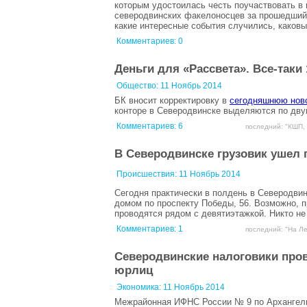
которым удостоилась честь поучаствовать в
северодвинских факелоносцев за прошедший г
какие интересные события случились, каков
Комментариев: 0
Деньги для «Рассвета». Все-таки
Общество:
11 Ноябрь 2014
БК вносит корректировку в
сегодняшнюю нов
конторе в Северодвинске выделяются по дву
Комментариев:
6
последний: "КШП, 
В Северодвинске грузовик ушел 
Происшествия:
11 Ноябрь 2014
Сегодня практически в полдень в Северодви
домом по проспекту Победы, 56. Возможно, п
проводятся рядом с девятиэтажкой. Никто не
Комментариев:
1
последний: "На Ле
Северодвинские налоговики пров
юрлиц
Экономика:
11 Ноябрь 2014
Межрайонная ИФНС России № 9 по Архангельс