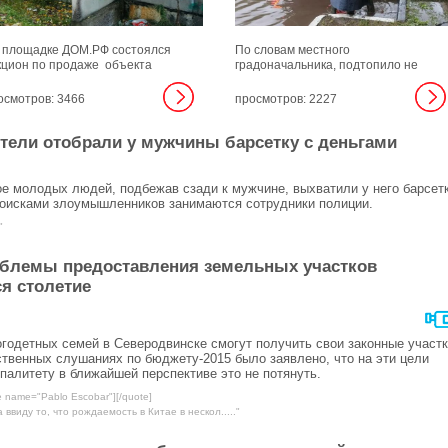
 площадке ДОМ.РФ состоялся
По словам местного
кцион по продаже объекта
градоначальника, подтопило не
завершенного строительства в
только дороги и дворовые
йоне пересечения улицы
территории, но и тротуары.
осмотров: 3466
просмотров: 2227
моносова и проспекта
ломорского в городе корабелов
тели отобрали у мужчины барсетку с деньгами
есте с земельным участком.
е молодых людей, подбежав сзади к мужчине, выхватили у него барсетк
поисками злоумышленников занимаются сотрудники полиции.
"
облемы предоставления земельных участков
я столетие
годетных семей в Северодвинске смогут получить свои законные участ
ственных слушаниях по бюджету-2015 было заявлено, что на эти цели
палитету в ближайшей перспективе это не потянуть.
e name="Pablo Escobar"][/quote]
ввиду то, что рождаемость в Китае в нескол....."