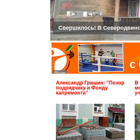
Свершилось! В Северодвинс
Александр Гришин: "Позор
В
подрядчику и Фонду
м
капремонта"
у