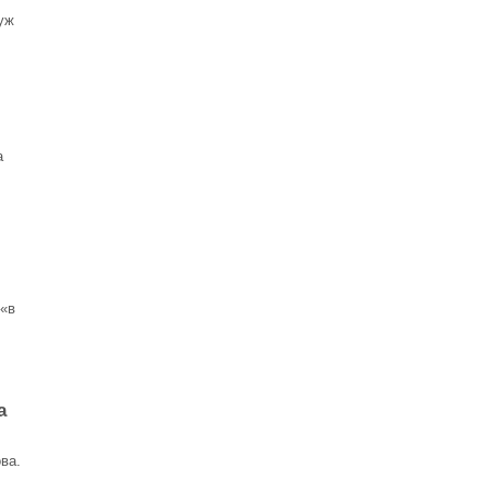
уж
а
 «в
а
ва.