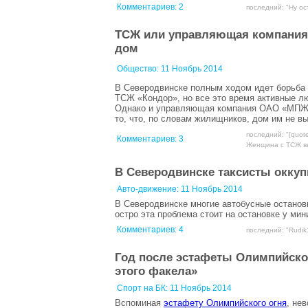
Комментариев:
2
последний: "Ну ос
ТСЖ или управляющая компания.
дом
Общество:
11 Ноябрь 2014
В Северодвинске полным ходом идет борьба 
ТСЖ «Кондор», но все это время активные лю
Однако и управляющая компания ОАО «МПЖЭР
то, что, по словам жилищников, дом им не вы
последний: "[quot
Комментариев:
3
Женщина с ТСЖ выг
В Северодвинске таксисты окку
Авто-движение:
11 Ноябрь 2014
В Северодвинске многие автобусные останов
остро эта проблема стоит на остановке у мин
Комментариев:
4
последний: "Rudik1
Год после эстафеты Олимпийског
этого факела»
Спорт на БК:
11 Ноябрь 2014
Вспоминая
эстафету Олимпийского огня
, не