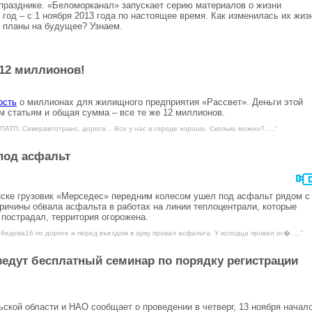
 празднике. «Беломорканал» запускает серию материалов о жизни
од – с 1 ноября 2013 года по настоящее время. Как изменилась их жиз
ы планы на будущее? Узнаем.
 12 миллионов!
ость
о миллионах для жилищного предприятия «Рассвет». Деньги этой
м статьям и общая сумма – все те же 12 миллионов.
ПАТП, Северавтотранс, дороги... Все у нас в городе хорошо. Сколько можно?....."
под асфальт
нске грузовик «Мерседес» передним колесом ушел под асфальт рядом с
ричины обвала асфальта в работах на линии теплоцентрали, которые
 пострадал, территория огорожена.
бедева16 по дороге и перед въездом в арку провал асфальта. У колодца провал ог�....."
едут бесплатный семинар по порядку регистрации
кой области и НАО сообщает о проведении в четверг, 13 ноября начало