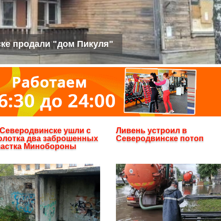
ке продали "дом Пикуля"
 Северодвинске ушли с
Ливень устроил в
олотка два заброшенных
Северодвинске потоп
частка Минобороны