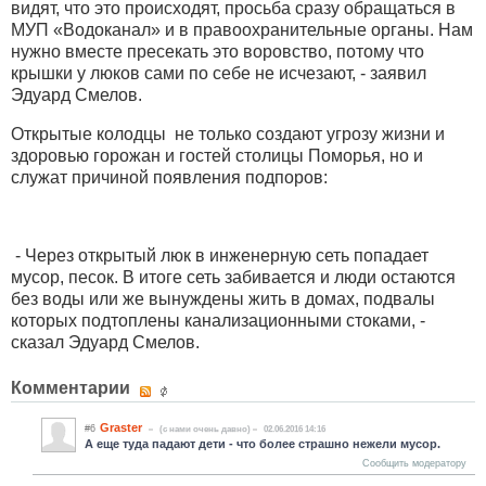
видят, что это происходят, просьба сразу обращаться в
МУП «Водоканал» и в правоохранительные органы. Нам
нужно вместе пресекать это воровство, потому что
крышки у люков сами по себе не исчезают, - заявил
Эдуард Смелов.
Открытые колодцы не только создают угрозу жизни и
здоровью горожан и гостей столицы Поморья, но и
служат причиной появления подпоров:
- Через открытый люк в инженерную сеть попадает
мусор, песок. В итоге сеть забивается и люди остаются
без воды или же вынуждены жить в домах, подвалы
которых подтоплены канализационными стоками, -
сказал Эдуард Смелов.
Комментарии
Graster
#6
(c нами очень давно)
02.06.2016 14:16
А еще туда падают дети - что более страшно нежели мусор.
Сообщить модератору