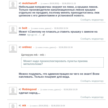
molchanoff
#5
(c нами с 28.09.2015)
02.06.2016 11:15
Небольшая поправочка: воруют не люки, а крышки люков.
Только производители канализационных люков крышки
отдельно не продают, поэтому менять приходится весь люк
целиком с его демонтажем и установкой нового.
Сообщить модератору
bolt
#4
(c нами очень давно)
02.06.2016 10:34
Может т.Смелову не плакать,а ставить крышку с замком на
люки
npp-gp.ru/.../...
Сообщить модератору
ordinez
#3
(c нами очень давно)
02.06.2016 10:34
Цитирую mk - mk :
Может надо проинспектировать пункты приема
металлолома?
Можно подумать, что администрация ни чего не знает! Всем
наплевать. Только пошумят для вида.
Сообщить модератору
Robingood
#2
(c нами очень давно)
02.06.2016 10:29
одичал народ....
Сообщить модератору
mk
#1
(c нами с 28.04.2016)
02.06.2016 10:04