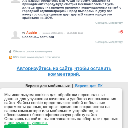
А в вашем городе есть мэр?Судя по всему, управляйка
принадлежит городу.Куда смотрит местная власть? Пусть
жильцы пишут на предмет проверки коррупционных связей с
городской администрацией.Перед выборами в думу все
начнут со страху сдавать друг друга.В нашем городе это
сработало на 100%.
Сообщить модератору
+6
Aspirin
#1
(c нами с 02.11.2015)
08.04.2016 15:29
Сволочи... confused
Сообщить модератору
Обновить список комментариев
RSS лента комментариев этой записи
Авторизуйтесь на сайте, чтобы оставить
комментарий.
Версия для мобильных
|
Версия для ПК
© 2026 Беломорканал Северодвинск tv29.ru
Мы используем cookies для обработки персональных
данных для улучшения качества и удобства использования
Joomla!
is Free Software released under the GNU General Public
сайта. Файлы cookie представляют собой небольшие
License.
фрагменты данных, которые временно сохраняются на
вашем компьютере или мобильном устройстве, и
Mobile version by
Mobile Joomla!
обеспечивают более эффективную работу сайта.
Оставаясь на сайте, вы соглашаетесь на сбор таких данных
Desktop Version
и
принимаете условия.
СИ "Информационное агентство "Беломорканал" регистрационный номер ЭЛ № ФС77-77001 от