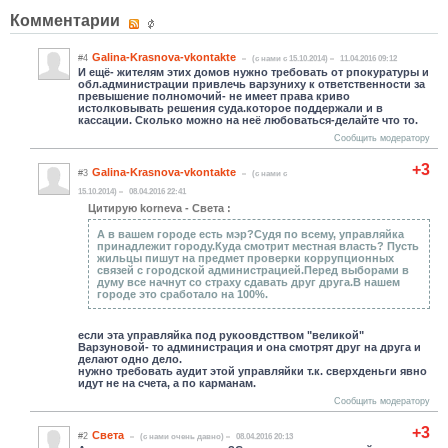
Комментарии
Galina-Krasnova-vkontakte
#4
(c нами с 15.10.2014)
11.04.2016 09:12
И ещё- жителям этих домов нужно требовать от рпокуратуры и
обл.администрации привлечь варзуниху к ответственности за
превышение полномочий- не имеет права криво
истолковывать решения суда.которое поддержали и в
кассации. Сколько можно на неё любоваться-делайте что то.
Сообщить модератору
+3
Galina-Krasnova-vkontakte
#3
(c нами с
15.10.2014)
08.04.2016 22:41
Цитирую korneva - Света :
А в вашем городе есть мэр?Судя по всему, управляйка
принадлежит городу.Куда смотрит местная власть? Пусть
жильцы пишут на предмет проверки коррупционных
связей с городской администрацией.Перед выборами в
думу все начнут со страху сдавать друг друга.В нашем
городе это сработало на 100%.
если эта управляйка под рукоовдсттвом "великой"
Варзуновой- то администрация и она смотрят друг на друга и
делают одно дело.
нужно требовать аудит этой управляйки т.к. сверхденьги явно
идут не на счета, а по карманам.
Сообщить модератору
+3
Света
#2
(c нами очень давно)
08.04.2016 20:13