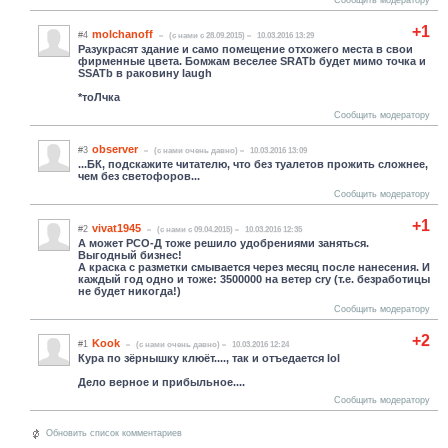
+1
molchanoff
#4
(c нами с 28.09.2015)
10.03.2016 13:29
Разукрасят здание и само помещение отхожего места в свои
фирменные цвета. Бомжам веселее SRATb будет мимо точка и
SSATb в раковину laugh
*тоЛчка
Сообщить модератору
observer
#3
(c нами очень давно)
10.03.2016 13:09
...БК, подскажите читателю, что без туалетов прожить сложнее,
чем без светофоров...
Сообщить модератору
+1
vivat1945
#2
(c нами с 09.04.2015)
10.03.2016 12:35
А может РСО-Д тоже решило удобрениями заняться.
Выгодный бизнес!
А краска с разметки смывается через месяц после нанесения. И
каждый год одно и тоже: 3500000 на ветер cry (т.е. безработицы
не будет никогда!)
Сообщить модератору
+2
Kook
#1
(c нами очень давно)
10.03.2016 12:24
Кура по зёрнышку клюёт...., так и отъедается lol
Дело верное и прибыльное....
Сообщить модератору
Обновить список комментариев