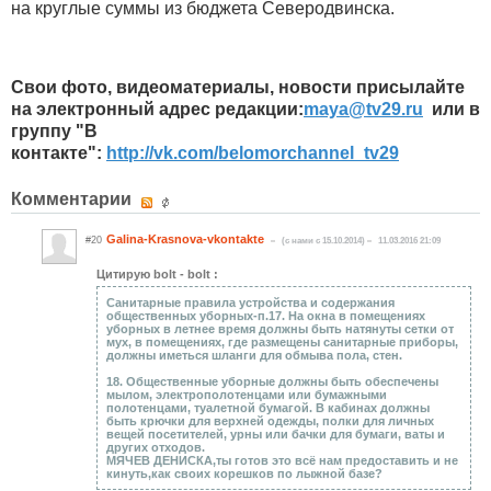
на круглые суммы из бюджета Северодвинска.
Свои фото, видеоматериалы, новости присылайте
на электронный адрес редакции:
maya​
@
​tv29.ru
или в
группу "В
контакте":
http://vk.com/belomorchannel_tv29
Комментарии
Galina-Krasnova-vkontakte
#20
(c нами с 15.10.2014)
11.03.2016 21:09
Цитирую bolt - bolt :
Санитарные правила устройства и содержания
общественных уборных-п.17. На окна в помещениях
уборных в летнее время должны быть натянуты сетки от
мух, в помещениях, где размещены санитарные приборы,
должны иметься шланги для обмыва пола, стен.
18. Общественные уборные должны быть обеспечены
мылом, электрополотенцами или бумажными
полотенцами, туалетной бумагой. В кабинах должны
быть крючки для верхней одежды, полки для личных
вещей посетителей, урны или бачки для бумаги, ваты и
других отходов.
МЯЧЕВ ДЕНИСКА,ты готов это всё нам предоставить и не
кинуть,как своих корешков по лыжной базе?