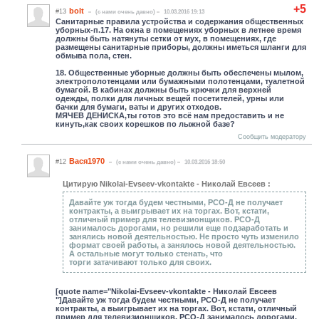
+5
bolt
#13
(c нами очень давно)
10.03.2016 19:13
Санитарные правила устройства и содержания общественных
уборных-п.17. На окна в помещениях уборных в летнее время
должны быть натянуты сетки от мух, в помещениях, где
размещены санитарные приборы, должны иметься шланги для
обмыва пола, стен.
18. Общественные уборные должны быть обеспечены мылом,
электрополотенцами или бумажными полотенцами, туалетной
бумагой. В кабинах должны быть крючки для верхней
одежды, полки для личных вещей посетителей, урны или
бачки для бумаги, ваты и других отходов.
МЯЧЕВ ДЕНИСКА,ты готов это всё нам предоставить и не
кинуть,как своих корешков по лыжной базе?
Сообщить модератору
Вася1970
#12
(c нами очень давно)
10.03.2016 18:50
Цитирую Nikolai-Evseev-vkontakte - Николай Евсеев :
Давайте уж тогда будем честными, РСО-Д не получает
контракты, а выигрывает их на торгах. Вот, кстати,
отличный пример для телевизионщиков. РСО-Д
занималось дорогами, но решили еще подзаработать и
занялись новой деятельностью. Не просто чуть изменило
формат своей работы, а занялось новой деятельностью.
А остальные могут только стенать, что
торги затачивают только для своих.
[quote name="Nikolai-Evseev-vkontakte - Николай Евсеев
"]Давайте уж тогда будем честными, РСО-Д не получает
контракты, а выигрывает их на торгах. Вот, кстати, отличный
пример для телевизионщиков. РСО-Д занималось дорогами,