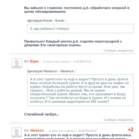
Вы забыли о главном- постоянно д.б. обработано хлоркой в
целях обеззараживания.
Цитирую Kook - Kook :
А хде кабины? rolleyes
Правильно! Каждый унитаз д.б. отделён перегородкой с
дверями.Это санитарные нормы.
Сообщить модератору
Бура
#19
(c нами очень давно)
11.03.2016 10:12
Цитирую Vavanzo - Vavanzo :
А в этот туалет кто-то ещё и ходит? Просто в день флота
весь остров большой туалет. А в другие дни он нафиг не
нужен. Корабелы на работу бегут из дома. Они уже, так
сказать... Или с работы домой. Им не нужен
общественный туалет. Может тем, кто приезжает в Бору
погулять? Так не побегут из бора в туалет. И с пляжа не
побегут. Кто целевая аудитория на 425 тысяч?
Случайный засЕря...
Сообщить модератору
+2
Vavanzo
#18
(c нами очень давно)
10.03.2016 23:24
А в этот туалет кто-то ещё и ходит? Просто в день флота весь
остров большой туалет. А в другие дни он нафиг не нужен.