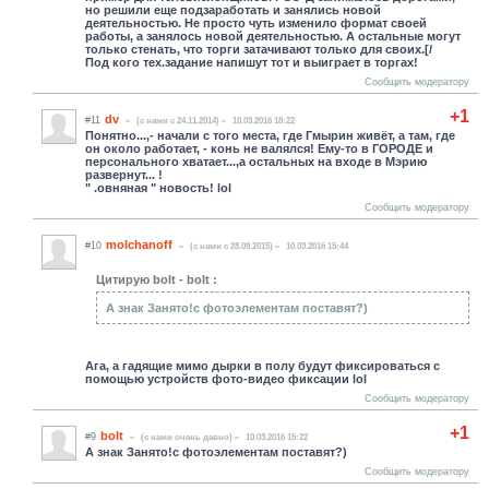
но решили еще подзаработать и занялись новой
деятельностью. Не просто чуть изменило формат своей
работы, а занялось новой деятельностью. А остальные могут
только стенать, что торги затачивают только для своих.[/
Под кого тех.задание напишут тот и выиграет в торгах!
Сообщить модератору
+1
dv
#11
(c нами с 24.11.2014)
10.03.2016 18:22
Понятно...,- начали с того места, где Гмырин живёт, а там, где
он около работает, - конь не валялся! Ему-то в ГОРОДЕ и
персонального хватает...,а остальных на входе в Мэрию
развернут... !
" .овняная " новость! lol
Сообщить модератору
molchanoff
#10
(c нами с 28.09.2015)
10.03.2016 15:44
Цитирую bolt - bolt :
А знак Занято!с фотоэлементам поставят?)
Ага, а гадящие мимо дырки в полу будут фиксироваться с
помощью устройств фото-видео фиксации lol
Сообщить модератору
+1
bolt
#9
(c нами очень давно)
10.03.2016 15:22
А знак Занято!с фотоэлементам поставят?)
Сообщить модератору