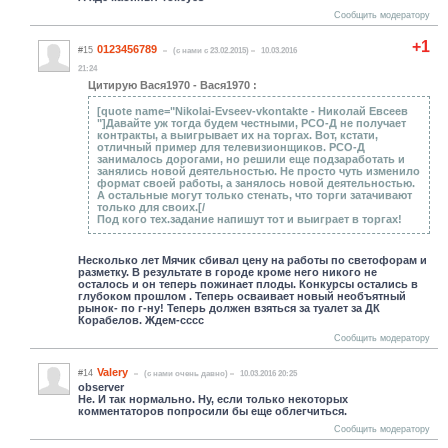
Сообщить модератору
+1
0123456789
#15
(c нами с 23.02.2015)
10.03.2016
21:24
Цитирую Вася1970 - Вася1970 :
[quote name="Nikolai-Evseev-vkontakte - Николай Евсеев
"]Давайте уж тогда будем честными, РСО-Д не получает
контракты, а выигрывает их на торгах. Вот, кстати,
отличный пример для телевизионщиков. РСО-Д
занималось дорогами, но решили еще подзаработать и
занялись новой деятельностью. Не просто чуть изменило
формат своей работы, а занялось новой деятельностью.
А остальные могут только стенать, что торги затачивают
только для своих.[/
Под кого тех.задание напишут тот и выиграет в торгах!
Несколько лет Мячик сбивал цену на работы по светофорам и
разметку. В результате в городе кроме него никого не
осталось и он теперь пожинает плоды. Конкурсы остались в
глубоком прошлом . Теперь осваивает новый необъятный
рынок- по г-ну! Теперь должен взяться за туалет за ДК
Корабелов. Ждем-сссс
Сообщить модератору
Valery
#14
(c нами очень давно)
10.03.2016 20:25
observer
Не. И так нормально. Ну, если только некоторых
комментаторов попросили бы еще облегчиться.
Сообщить модератору