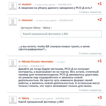
+1
student
#8
(c нами очень давно)
10.03.2016 15:20
А лицензия на уборку данного заведения у РСО-Д есть?
Сообщить модератору
+2
observer
#7
(c нами очень давно)
10.03.2016 15:03
Цитирую Valery - Valery :
Какой прекрасный фотовкус у БК!
...а вы хотите, чтобы БК сначала помыл туалет, а затем
сфотографировал?...
Сообщить модератору
+1
Nikolai-Evseev-vkontakte
#6
(c нами с
25.10.2014)
10.03.2016 14:49
Давайте уж тогда будем честными, РСО-Д не получает
контракты, а выигрывает их на торгах. Вот, кстати, отличный
пример для телевизионщиков. РСО-Д занималось дорогами,
но решили еще подзаработать и занялись новой
деятельностью. Не просто чуть изменило формат своей
работы, а занялось новой деятельностью. А остальные могут
только стенать, что торги затачивают только для своих.
Сообщить модератору
+3
Valery
#5
(c нами очень давно)
10.03.2016 13:56
Какой прекрасный фотовкус у БК!
Сообщить модератору