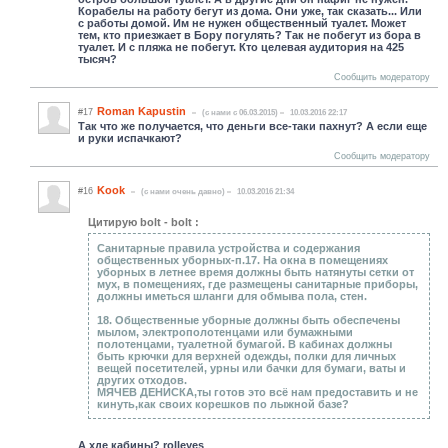
Корабелы на работу бегут из дома. Они уже, так сказать... Или
с работы домой. Им не нужен общественный туалет. Может
тем, кто приезжает в Бору погулять? Так не побегут из бора в
туалет. И с пляжа не побегут. Кто целевая аудитория на 425
тысяч?
Сообщить модератору
Roman Kapustin
#17
(c нами с 06.03.2015)
10.03.2016 22:17
Так что же получается, что деньги все-таки пахнут? А если еще
и руки испачкают?
Сообщить модератору
Kook
#16
(c нами очень давно)
10.03.2016 21:34
Цитирую bolt - bolt :
Санитарные правила устройства и содержания
общественных уборных-п.17. На окна в помещениях
уборных в летнее время должны быть натянуты сетки от
мух, в помещениях, где размещены санитарные приборы,
должны иметься шланги для обмыва пола, стен.
18. Общественные уборные должны быть обеспечены
мылом, электрополотенцами или бумажными
полотенцами, туалетной бумагой. В кабинах должны
быть крючки для верхней одежды, полки для личных
вещей посетителей, урны или бачки для бумаги, ваты и
других отходов.
МЯЧЕВ ДЕНИСКА,ты готов это всё нам предоставить и не
кинуть,как своих корешков по лыжной базе?
А хде кабины? rolleyes