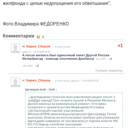
жилфонда с целью недопущения его обветшания".
Фото Владимира ФЕДОРЕНКО
Комментарии
+1
Кирил_Сборов
#8
(c нами очень
давно)
15.12.2015 19:18
А после митинга был одиночный пикет Другой России
Интербригад - помощи ополчению Донбасса:
vk.com/.../
vk.com/.../
Сообщить модератору
Кирил_Сборов
#7
(c нами очень давно)
15.12.2015 19:02
Цитирую bolt - bolt :
...докладываю голосом-был,участвовал,видел около 1
тыЩЩи народУ.Три лозунга вошли в Решение Митинга-
Долой взносы на капитальный ремонт--Отставка
путинского правительства Медведева-Отставка
губ.Орлова.Из партий участвовали-
Яблоко,КПРФ,лимоновцы,профсоюз Щит,правда Титов
выступил блекло,не использовал трибуну для узнавания
Щита,даже название не прозвучало,от партии власти НИ-
КО-ГО.Народ озлоблен высокими
тарифами,ценами,инфляцией и новыми поборами на