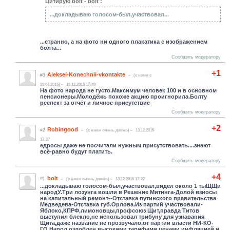
Цитирую bolt - bolt :
...докладываю голосом-был,участвовал...
...странно, а на фото ни одного плакатика с изображением
болта...
Сообщить модератору
+1
Aleksei-Konechnii-vkontakte
#3
(c нами с
28.04.2015)
13.12.2015 17:49
На фото народа не густо.Максимум человек 100 и в основном
пенсионеры.Молодёжь похоже акцию проигнорила.Болту
респект за отчёт и личное присутствие
Сообщить модератору
+2
Robingood
#2
(c нами очень давно)
13.12.2015
17:27
едросы даже не посчитали нужным присутствовать....знают
всё-равно будут платить.
Сообщить модератору
+4
bolt
#1
(c нами очень давно)
13.12.2015 17:22
...докладываю голосом-был,участвовал,видел около 1 тыЩЩи
народУ.Три лозунга вошли в Решение Митинга-Долой взносы
на капитальный ремонт--Отставка путинского правительства
Медведева-Отставка губ.Орлова.Из партий участвовали-
Яблоко,КПРФ,лимоно
вцы,профсоюз Щит,правда Титов
выступил блекло,не использовал трибуну для узнавания
Щита,даже название не прозвучало,от партии власти НИ-КО-
ГО.Народ озлоблен высокими тарифами,ценами,инфляцией и