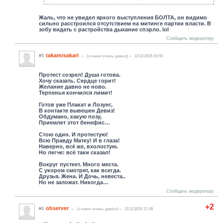
Жаль, что не увидел яркого выступления БОЛТА, он видимо
сильно расстроился отсутствием на митинге партии власти. В
зобу видать с растройства дыхание спэрло. lol
Сообщить модератору
takamisakari
#5
(c нами очень давно)
13.12.2015 19:00
Протест созрел! Душа готова.
Хочу сказать. Сердце горит!
Желание давно не ново.
Терпенья кончился лимит!
Готов уже Плакат и Лозунг,
В контакте вывешен Девиз!
Обдумано, какую позу,
Приемлет этот бенефис…
Стою один. И протестую!
Всю Правду Матку! И в глаза!
Наверно, всё же, вхолостую.
Но легче: всё таки сказал!
Вокруг пустеет. Много места.
С укором смотрят, как всегда.
Друзья. Жена. И Дочь, невеста..
Но не заложат. Никогда…
Сообщить модератору
+2
observer
#4
(c нами очень давно)
13.12.2015 17:49