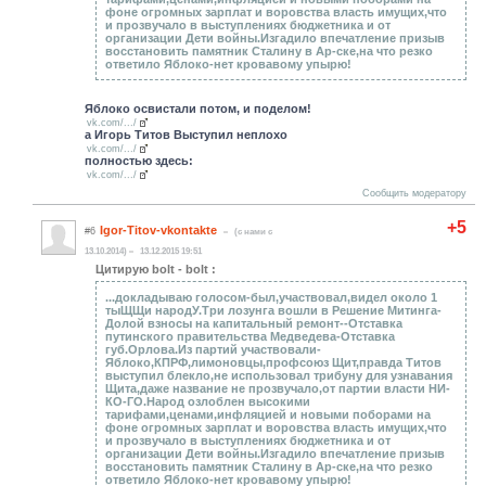
фоне огромных зарплат и воровства власть имущих,что
и прозвучало в выступлениях бюджетника и от
организации Дети войны.Изгадило впечатление призыв
восстановить памятник Сталину в Ар-ске,на что резко
ответило Яблоко-нет кровавому упырю!
Яблоко освистали потом, и поделом!
vk.com/.../
а Игорь Титов Выступил неплохо
vk.com/.../
полностью здесь:
vk.com/.../
Сообщить модератору
+5
Igor-Titov-vkontakte
#6
(c нами с
13.10.2014)
13.12.2015 19:51
Цитирую bolt - bolt :
...докладываю голосом-был,участвовал,видел около 1
тыЩЩи народУ.Три лозунга вошли в Решение Митинга-
Долой взносы на капитальный ремонт--Отставка
путинского правительства Медведева-Отставка
губ.Орлова.Из партий участвовали-
Яблоко,КПРФ,лимоновцы,профсоюз Щит,правда Титов
выступил блекло,не использовал трибуну для узнавания
Щита,даже название не прозвучало,от партии власти НИ-
КО-ГО.Народ озлоблен высокими
тарифами,ценами,инфляцией и новыми поборами на
фоне огромных зарплат и воровства власть имущих,что
и прозвучало в выступлениях бюджетника и от
организации Дети войны.Изгадило впечатление призыв
восстановить памятник Сталину в Ар-ске,на что резко
ответило Яблоко-нет кровавому упырю!