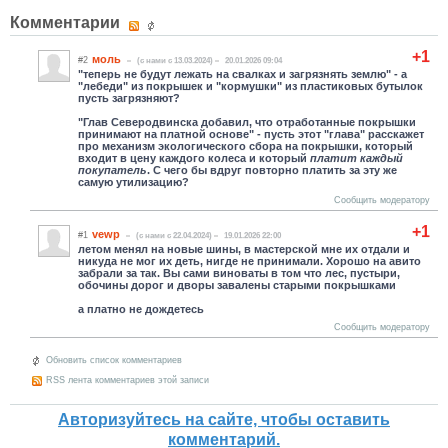
Комментарии
+1
моль
#2
(c нами с 13.03.2024)
20.01.2026 09:04
"теперь не будут лежать на свалках и загрязнять землю" - а
"лебеди" из покрышек и "кормушки" из пластиковых бутылок
пусть загрязняют?
"Глав Северодвинска добавил, что отработанные покрышки
принимают на платной основе" - пусть этот "глава" расскажет
про механизм экологического сбора на покрышки, который
входит в цену каждого колеса и который
платит каждый
покупатель
. С чего бы вдруг повторно платить за эту же
самую утилизацию?
Сообщить модератору
+1
vewp
#1
(c нами с 22.04.2024)
19.01.2026 22:00
летом менял на новые шины, в мастерской мне их отдали и
никуда не мог их деть, нигде не принимали. Хорошо на авито
забрали за так. Вы сами виноваты в том что лес, пустыри,
обочины дорог и дворы завалены старыми покрышками
а платно не дождетесь
Сообщить модератору
Обновить список комментариев
RSS лента комментариев этой записи
Авторизуйтесь на сайте, чтобы оставить
комментарий.