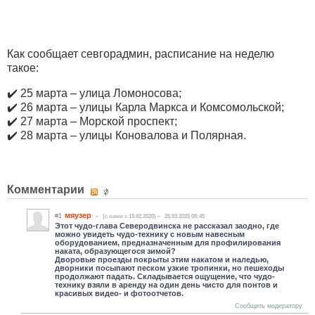
Как сообщает севгорадмин, расписание на неделю
такое:
✔️ 25 марта – улица Ломоносова;
✔️ 26 марта – улицы Карла Маркса и Комсомольской;
✔️ 27 марта – Морской проспект;
✔️ 28 марта – улицы Коновалова и Полярная.
Комментарии
мяузер
#1
(c нами с 19.02.2020)
25.03.2025 08:45
Этот чудо-глава Северодвинска не рассказал заодно, где
можно увидеть чудо-технику с новым навесным
оборудованием, предназначенным для профилирования
наката, образующегося зимой?
Дворовые проезды покрыты этим накатом и наледью,
дворники посыпают песком узкие тропинки, но пешеходы
продолжают падать. Складывается ощущение, что чудо-
технику взяли в аренду на один день чисто для понтов и
красивых видео- и фотоотчетов.
Сообщить модератору