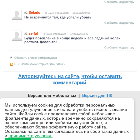
Сообщить модератору
Solaris
#2
(c нами с 08.06.2023)
18.02.2025 07:20
Не встречаются там, где успели убрать
Сообщить модератору
serfal
#1
(c нами с 05.06.2019)
17.02.2025 18:49
Будет потепление в конце недели и все ледяные колеи
растают. Делов-то!
Сообщить модератору
Обновить список комментариев
RSS лента комментариев этой записи
Авторизуйтесь на сайте, чтобы оставить
комментарий.
Версия для мобильных
|
Версия для ПК
© 2026 Беломорканал Северодвинск tv29.ru
Мы используем cookies для обработки персональных
данных для улучшения качества и удобства использования
Joomla!
is Free Software released under the GNU General Public
сайта. Файлы cookie представляют собой небольшие
License.
фрагменты данных, которые временно сохраняются на
вашем компьютере или мобильном устройстве, и
Mobile version by
Mobile Joomla!
обеспечивают более эффективную работу сайта.
Оставаясь на сайте, вы соглашаетесь на сбор таких данных
Desktop Version
и
принимаете условия.
СИ "Информационное агентство "Беломорканал" регистрационный номер ЭЛ № ФС77-77001 от