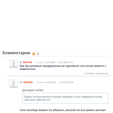
Комментарии
Билев
#4
(c нами с 19.04.2023)
19.02.2025 21:53
Как бы ретивые придворные не сдолбили эти колеи вместе с
асфальтом.
Сообщить модератору
мяузер
#3
(c нами с 19.02.2020)
18.02.2025 08:52
Цитирую serfal:
Будет потепление в конце недели и все ледяные колеи
растают. Делов-то!
Снег вообще можно не убирать, весной он все равно растает