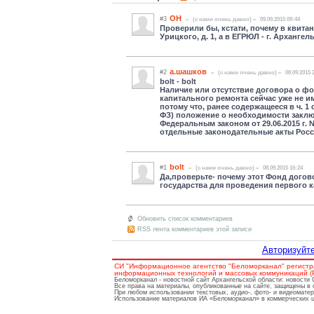
ОН
#3
(c нами очень давно)
09.09.2015 09:44
Проверили бы, кстати, почему в квитан
Урицкого, д. 1, а в ЕГРЮЛ - г. Архангель
а.шашков
#2
(c нами очень давно)
08.09.2015 
bolt - bolt
Наличие или отсутствие договора о ф
капитального ремонта сейчас уже не и
потому что, ранее содержащееся в ч. 1 
ФЗ) положение о необходимости заклю
Федеральным законом от 29.06.2015 г
отдельные законодательные акты Росси
bolt
#1
(c нами очень давно)
08.09.2015 16:24
Да,проверьте- почему этот Фонд догово
государства для проведения первого к
Обновить список комментариев
RSS лента комментариев этой записи
Авторизуйте
СИ "Информационное агентство "Беломорканал" регистр
информационных технологий и массовых коммуникаций (Ро
Беломорканал - новостной сайт Архангельской области: новости
Все права на материалы, опубликованные на сайте, защищены в 
При любом использовании текстовых, аудио-, фото- и видеомате
Использование материалов ИА «Беломорканал» в коммерческих це