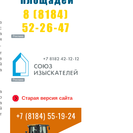
з
с
а
я
.
т
в
й
а
а
о
Старая версия сайта
а
й
т