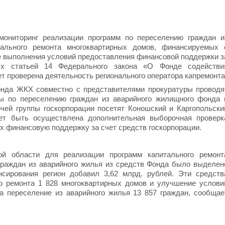
ониторинг реализации программ по переселению граждан и
ального ремонта многоквартирных домов, финансируемых 
же выполнения условий предоставления финансовой поддержки з
ых статьей 14 Федерального закона «О Фонде содействи
т проверена деятельность регионального оператора капремонта
онда ЖКХ совместно с представителями прокуратуры проводя
ы по переселению граждан из аварийного жилищного фонда 
очей группы госкорпорации посетят Коношский и Каргопольски
ет быть осуществлена дополнительная выборочная проверк
 финансовую поддержку за счет средств госкорпорации.
ой области для реализации программ капитального ремонт
граждан из аварийного жилья из средств Фонда было выделен
нсирования регион добавил 3,62 млрд. рублей. Эти средств
о ремонта 1 828 многоквартирных домов и улучшение услови
на переселение из аварийного жилья 13 857 граждан, сообщае