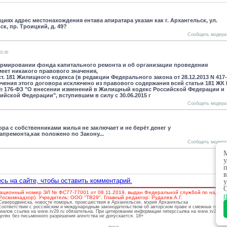
циях адрес местонахождения ентава апиратара указан как г. Архангельск, ул.
ск, пр. Троицкий, д. 49?
Сообщить модера
23:45
ормировании фонда капитального ремонта и об организации проведения
меет никакого правового значения,
ст. 181 Жилищного кодекса (в редакции Федерального закона от 28.12.2013 N 417-
чения этого договора исключено из правового содержания всей статьи 181 ЖК
. № 176-ФЗ "О внесении изменений в Жилищный кодекс Российской Федерации и
йской Федерации", вступившим в силу с 30.06.2015 г
Сообщить модера
ра с собственниками жилья не заключает и не берёт денег у
апремонта,как положено по Закону...
Сообщить модера
М
у
п
в
сь на сайте, чтобы оставить комментарий.
у
О
ационный номер ЭЛ № ФС77-77001 от 08.11.2019, выдан Федеральной службой по надзору
п
скомнадзор). Учредитель: ООО "ТВ29". Главный редактор: Рудалев А.Г.
 Северодвинска, новости поморья, происшествия в Архангельске, мэрия Архангельска
соответствии с российским и международным законодательством об авторском праве и смежных права
риалов ссылка на www.tv29.ru обязательна. При цитировании информации гиперссылка на www.tv29.ru 
лях без письменного разрешения агентства не допускается. 18+