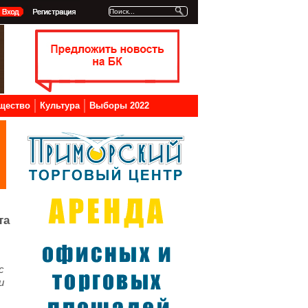
щество
Культура
Выборы 2022
та
с
и