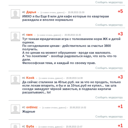
Сообщить модератору
+5
Дарья
#6
(c нами очень давно)
20.08.2015 15:59
ИМХО я бы Еще 8 млн для кафе которые по квартирам
раскидала и вполне нормально
Сообщить модератору
+3
raex
#5
(c нами очень давно)
20.08.2015 15:25
Тут тонкая юридическая игра с толкованием норм ЖК и датой
оценки.
По сегодняшним ценам - действительно за счастье 3800
получить.
А по ценам на момент обрушения - вроде как маловато.
А "по понятиям" - вообще радоваться надо, что хоть что-то
дали.
Философская тема, и каждый по своему прав.
Сообщить модератору
+3
Kook
#4
(c нами очень давно)
20.08.2015 14:08
Да сейчас сталинки за 45тыс.руб. ни за что не продать, только
если лохам впарить, я бы и за 10тыс.руб не купил... так шта
соседи завидуют чёрной завистью, в подвалах кирпичи
расшатывают... lol
Сообщить модератору
+1
ordinez
#3
(c нами очень давно)
20.08.2015 14:02
Жадные
Сообщить модератору
+1
Буба
#2
(c нами очень давно)
20.08.2015 13:07