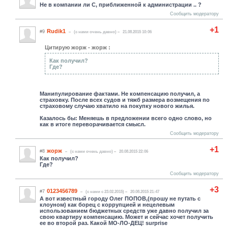
Не в компании ли С, приближенной к администрации .. ?
Сообщить модератору
+1
Rudik1
#9
(c нами очень давно)
21.08.2015 10:06
Цитирую жорж - жорж :
Как получил?
Где?
Манипулирование фактами. Не компенсацию получил, а
страховку. После всех судов и тяжб размера возмещения по
страховому случаю хватило на покупку нового жилья.
Казалось бы: Меняешь в предложении всего одно слово, но
как в итоге переворачивается смысл.
Сообщить модератору
+1
жорж
#8
(c нами очень давно)
20.08.2015 22:06
Как получил?
Где?
Сообщить модератору
+3
0123456789
#7
(c нами с 23.02.2015)
20.08.2015 21:47
А вот известный городу Олег ПОПОВ,(прошу не путать с
клоуном) как борец с коррупцией и нецелевым
использованием бюджетных средств уже давно получил за
свою квартиру компенсацию. Может и сейчас хочет получить
ее во второй раз. Какой МО-ЛО-ДЕЦ! surprise