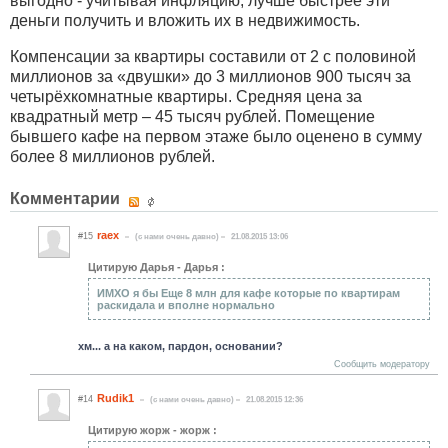
выгодно - учитывая инфляцию, лучше быстрее эти
деньги получить и вложить их в недвижимость.
Компенсации за квартиры составили от 2 с половиной
миллионов за «двушки» до 3 миллионов 900 тысяч за
четырёхкомнатные квартиры. Средняя цена за
квадратный метр – 45 тысяч рублей. Помещение
бывшего кафе на первом этаже было оценено в сумму
более 8 миллионов рублей.
Комментарии
raex
#15
(c нами очень давно)
21.08.2015 13:06
Цитирую Дарья - Дарья :
ИМХО я бы Еще 8 млн для кафе которые по квартирам
раскидала и вполне нормально
хм... а на каком, пардон, основании?
Сообщить модератору
Rudik1
#14
(c нами очень давно)
21.08.2015 12:36
Цитирую жорж - жорж :