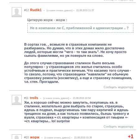
Rudik1
#12
(c нами очень давно)
21.08.2015 11:37
Цитирую жорж - жорж :
Не в компании ли С, приближенной к администрации .. ?
В сортах гов. , всмысле в страховых компаниях не
разбираюсь. Но думаю, что в этих домах жило достаточно
людей, которые могли "чего - то там знать". Не хочу просто
сыпать фамилиями, но уж поверьте на слово.
До этого случая страхование сталинок было весьма
популярно - у страховщиков это жилье считалось особо
устойчивым и практически вечным. Что касаемо того случая -
то свезло, потому, что страховщики "навялили" не обычную
страховку ремонта (косметику), а еще и страховку помещения,
т.е. стен. Прогадали.
Сообщить модератору
trolls
#11
(c нами очень давно)
21.08.2015 10:54
Хм, а хорошо сейчас можно замутить, покупаешь кв. в
сталинке, желательно дом выбрать по старее, страхуешь,
идешь в подвал, выдергиваешь там пару кирпичей и ждешь
трещинок на доме, а как только появились, бьешь тревогу и
вуаля, страховка = ст. квартиры + компенсация от гмырии +-
=ст. квартиры... lol surprise
Сообщить модератору
+1
жорж
#10
(c нами очень давно)
21.08.2015 10:38