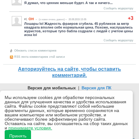
Я думал, что ценник меньше будет. А так и ничего...
Сообщить модератору
+3
ОН
#1
(c нами очень давно)
20.08.2015 13:05
Лошары lol Жадность фраеров сгубила. 45 рубликов за метр
квадрата вполне себе нормальная цена. Похоже, наслушались
журистов, которые тупо бабла содрали с людей с учетом цены
иска lol
Сообщить модератору
Обновить список комментариев
RSS лента комментариев этой записи
Авторизуйтесь на сайте, чтобы оставить
комментарий.
Версия для мобильных
|
Версия для ПК
© 2026 Беломорканал Северодвинск tv29.ru
Мы используем cookies для обработки персональных
данных для улучшения качества и удобства использования
Joomla!
is Free Software released under the GNU General Public
сайта. Файлы cookie представляют собой небольшие
License.
фрагменты данных, которые временно сохраняются на
вашем компьютере или мобильном устройстве, и
Mobile version by
Mobile Joomla!
обеспечивают более эффективную работу сайта.
Оставаясь на сайте, вы соглашаетесь на сбор таких данных
Desktop Version
и
принимаете условия.
СИ "Информационное агентство "Беломорканал" регистрационный номер ЭЛ № ФС77-77001 от
08.11.2019, выдан Федеральной службой по надзору в сфере связи, информационных технологий и
Принять
массовых коммуникаций (Роскомнадзор). Учредитель: ООО "ТВ29". Главный редактор: Рудалев А.Г.
18+
Беломорканал - новостной сайт Архангельской области: новости Северодвинска, новости поморья,