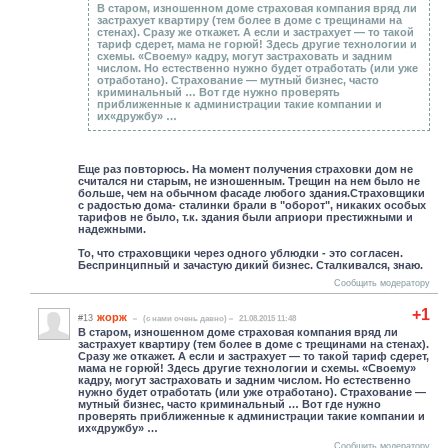
В старом, изношенном доме страховая компания вряд ли
застрахует квартиру (тем более в доме с трещинами на
стенах). Сразу же откажет. А если и застрахует — то такой
тариф сдерет, мама не горюй! Здесь другие технологии и
схемы. «Своему» кадру, могут застраховать и задним
числом. Но естественно нужно будет отработать (или уже
отработано). Страхование — мутный бизнес, часто
криминальный … Вот где нужно проверять
приближенные к администрации такие компании и
их«дружбу» …
Еще раз повторюсь. На момент получения страховки дом не
считался ни старым, не изношенным. Трещин на нем было не
больше, чем на обычном фасаде любого здания.Страховщики
с радостью дома- сталинки брали в "оборот", никаких особых
тарифов не было, т.к. здания были априори престижными и
надежными.
То, что страховщики через одного ублюдки - это согласен.
Беспринципный и зачастую дикий бизнес. Сталкивался, знаю.
Сообщить модератору
+1
жорж
#13
(c нами очень давно)
21.08.2015 11:48
В старом, изношенном доме страховая компания вряд ли
застрахует квартиру (тем более в доме с трещинами на стенах).
Сразу же откажет. А если и застрахует — то такой тариф сдерет,
мама не горюй! Здесь другие технологии и схемы. «Своему»
кадру, могут застраховать и задним числом. Но естественно
нужно будет отработать (или уже отработано). Страхование —
мутный бизнес, часто криминальный … Вот где нужно
проверять приближенные к администрации такие компании и
их«дружбу» …
Сообщить модератору