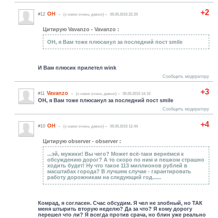
+2
ОН
#12
(c нами очень давно)
05.05.2015 22:29
Цитирую Vavanzo - Vavanzo :
ОН, я Вам тоже плюсанул за последний пост smile
И Вам плюсик прилетел wink
Сообщить модератору
+3
Vavanzo
#11
(c нами очень давно)
05.05.2015 14:10
ОН, я Вам тоже плюсанул за последний пост smile
Сообщить модератору
+4
ОН
#10
(c нами очень давно)
05.05.2015 12:44
Цитирую observer - observer :
...эй, мужики! Вы чего? Может всё-таки вернёмся к
обсуждению дорог? А то скоро по ним и пешком страшно
ходить будет! Ну что такое 113 миллионов рублей в
масштабах города? В лучшем случае - гарантировать
работу дорожникам на следующий год......
Комрад, я согласен. Счас обсудим. Я чел не злобный, но ТАК
меня штырить вторую неделю? Да за что? Я кому дорогу
перешел что ли? Я всегда против срача, но блин уже реально