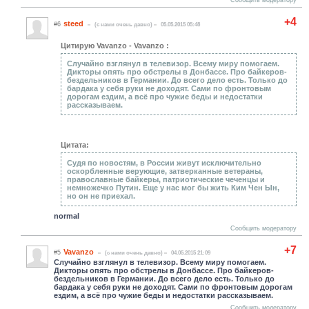
+4
steed
#6
(c нами очень давно)
05.05.2015 05:48
Цитирую Vavanzo - Vavanzo :
Случайно взглянул в телевизор. Всему миру помогаем.
Дикторы опять про обстрелы в Донбассе. Про байкеров-
бездельников в Германии. До всего дело есть. Только до
бардака у себя руки не доходят. Сами по фронтовым
дорогам ездим, а всё про чужие беды и недостатки
рассказываем.
Цитата:
Судя по новостям, в России живут исключительно
оскорбленные верующие, затверканные ветераны,
православные байкеры, патриотические чеченцы и
немножечко Путин. Еще у нас мог бы жить Ким Чен Ын,
но он не приехал.
normal
Сообщить модератору
+7
Vavanzo
#5
(c нами очень давно)
04.05.2015 21:09
Случайно взглянул в телевизор. Всему миру помогаем.
Дикторы опять про обстрелы в Донбассе. Про байкеров-
бездельников в Германии. До всего дело есть. Только до
бардака у себя руки не доходят. Сами по фронтовым дорогам
ездим, а всё про чужие беды и недостатки рассказываем.
Сообщить модератору