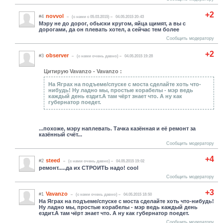
+2
novvol
#4
(c нами с 05.03.2015)
04.05.2015 20:43
Мэру не до дорог, обыски кругом, яйца щимят, а вы с
дорогами, да он плевать хотел, а сейчас тем более
Сообщить модератору
+2
observer
#3
(c нами очень давно)
04.05.2015 19:28
Цитирую Vavanzo - Vavanzo :
На Яграх на подъеме/спуске с моста сделайте хоть что-
нибудь! Ну ладно мы, простые корабелы - мэр ведь
каждый день ездит.А там чёрт знает что. А ну как
губернатор поедет.
...похоже, мэру наплевать. Тачка казённая и её ремонт за
казённый счёт...
Сообщить модератору
+4
steed
#2
(c нами очень давно)
04.05.2015 19:02
ремонт.....да их СТРОИТЬ надо! cool
Сообщить модератору
+3
Vavanzo
#1
(c нами очень давно)
04.05.2015 18:50
На Яграх на подъеме/спуске с моста сделайте хоть что-нибудь!
Ну ладно мы, простые корабелы - мэр ведь каждый день
ездит.А там чёрт знает что. А ну как губернатор поедет.
Сообщить модератору