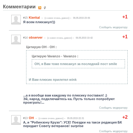
Комментарии
+1
Kierital
#15
(c нами очень давно)
06.05.2015 23:06
Я всем плюсанул!))
Сообщить модератору
+1
observer
#14
(c нами очень давно)
06.05.2015 10:42
Цитирую ОН - ОН :
Цитирую Vavanzo - Vavanzo :
ОН, я Вам тоже плюсанул за последний пост smile
И Вам плюсик прилетел wink
...а я вообще вам каждому по плюсику поставил! ;)
Эй, народ, подключайтесь-ка. Пусть только попробуют
проиграть!...
Сообщить модератору
+2
ОН
#13
(c нами очень давно)
05.05.2015 22:31
А, и "Робинзону Крузо": УСЕ! Поездки на такси редакция БК
передает Совету ветеранов! surprise
Сообщить модератору