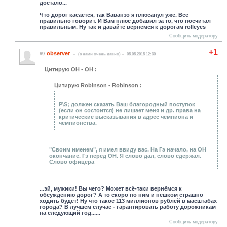
достало...
Что дорог касается, так Ваванзо я плюсанул уже. Все
правильно говорит. И Вам плюс добавил за то, что посчитал
правильным. Ну так и давайте вернемся к дорогам rolleyes
Сообщить модератору
+1
observer
#9
(c нами очень давно)
05.05.2015 12:30
Цитирую ОН - ОН :
Цитирую Robinson - Robinson :
P\S; должен сказать Ваш благородный поступок
(если он состоится) не лишает меня и др. права на
критические высказывания в адрес чемпиона и
чемпионства.
"Своим именем", я имел ввиду вас. На Гэ начало, на ОН
окончание. Гэ перед ОН. Я слово дал, слово сдержал.
Слово офицера
...эй, мужики! Вы чего? Может всё-таки вернёмся к
обсуждению дорог? А то скоро по ним и пешком страшно
ходить будет! Ну что такое 113 миллионов рублей в масштабах
города? В лучшем случае - гарантировать работу дорожникам
на следующий год......
Сообщить модератору