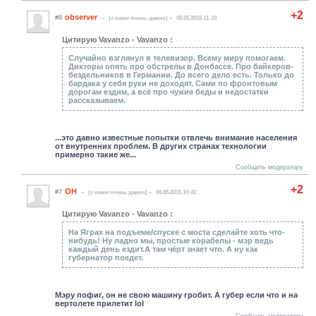
+2
observer
#8
(c нами очень давно)
05.05.2015 11:10
Цитирую Vavanzo - Vavanzo :
Случайно взглянул в телевизор. Всему миру помогаем.
Дикторы опять про обстрелы в Донбассе. Про байкеров-
бездельников в Германии. До всего дело есть. Только до
бардака у себя руки не доходят. Сами по фронтовым
дорогам ездим, а всё про чужие беды и недостатки
рассказываем.
...это давно известные попытки отвлечь внимание населения
от внутренних проблем. В других странах технологии
примерно такие же...
Сообщить модератору
+2
ОН
#7
(c нами очень давно)
05.05.2015 10:41
Цитирую Vavanzo - Vavanzo :
На Яграх на подъеме/спуске с моста сделайте хоть что-
нибудь! Ну ладно мы, простые корабелы - мэр ведь
каждый день ездит.А там чёрт знает что. А ну как
губернатор поедет.
Мэру пофиг, он не свою машину гробит. А губер если что и на
вертолете прилетит lol
Сообщить модератору