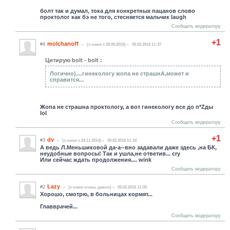
болт так и думал, тока для конкретных пацанов слово
проктолог как бэ не того, стесняется мальчик laugh
Сообщить модератору
+1
molchanoff
#4
(c нами с 28.09.2015)
05.02.2016 11:37
Цитирую bolt - bolt :
Логично)....гинекологу жопа не страшнА,может и
справится...
Жопа не страшна проктологу, а вот гинекологу все до п*Zды
lol
Сообщить модератору
+1
dv
#3
(c нами с 24.11.2014)
05.02.2016 11:34
А ведь Л.Меньшиковой да-а--вно задавали даже здесь ,на БК,
неудобные вопросы! Так и ушла,не ответив... cry
Или сейчас ждать продолжения.... wink
Сообщить модератору
Lazy
#2
(c нами очень давно)
05.02.2016 11:05
Хорошо, смотрю, в больницах кормят...
Главврачей...
Сообщить модератору