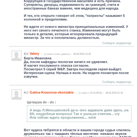
Коррупция в государственном масштабе и есть причина.
Суперяхты, дворцы, недвижимость за границей, счета в
иностранных банках важнее, чем медицина для народа.
И тех, кто открыто говорит об этом, "патриоты" называют 5
колонной и предателями.
Не ждите от нового министра принципиальных изменений. У
него нет своего печатного станка. Изменения могут быть
только в деталях, которые игнорировала предыдущий
министр. За что и поплатилась должностью.
Сообщить модератору
Valery
#14
(c нами очень давно)
06.02.2016 14:25
Берта Ивановна
Да, после кафедры теологии ничего не удивляет.
И насчет послужного списка согласен.
Посмотрел 5 серий W&P. Завтра последняя серия выйдет.
Интересная сцена: Наташа и волк. На неделе посмотрю после
озвучки.
Сообщить модератору
Galina-Krasnova-vkontakte
#13
(c нами с 15.10.2014)
06.02.2016 01:44
Цитирую dv - dv :
А ведь Л.Меньшиковой да-а--вно задавали даже здесь ,на
БК, неудобные вопросы! Так и ушла,не ответив... cry
Или сейчас ждать продолжения.... wink
Вот чудеса твОрятся в области и вашем городе судьи слились
дружненько так с тааааких тёплых местечек- никаких звуков