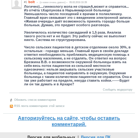
bolt
#1
(c нами очень давно)
05.02.2016 10:39
Логично)....гинекологу жопа не страшнА,может и справится...
Из отчёта т.Карпунова в Нарьянмарской больнице-
Уменьшилось число посещений к врачам в поликлинику.
Главный врач связывает это с введением электронной записи.
«Живая очередь» даёт возможность принять гораздо больше
больных. Думаю, это предмет особого разговора.
Увеличилось количество санзаданий в 1,5 раза. Анализа
такого роста нет и не будет. Эту работу сейчас не выполнит
никто. Система не структурирована.
Число сельских пациентов в детском отделении около 30%, в
остальных - гораздо меньше. Главный врач в своём докладе
отметил необходимость приближать медицинскую помощь к
сельскому населению, а не отдалять. Он ответил на вопрос
Брезкина В.В. о возможности окружной больницы взять на
себя весь поток пациентов из сельской местности
однозначно: нельзя закрывать сельские участковые
больницы, а пациентов направлять в окружную. Окружная
больница с таким количеством пациентов не справится. Она и
так уже работает на пределе, некуда ставить койки.------Будет
ли он так думать и в Архаре?
Сообщить модератору
Обновить список комментариев
RSS лента комментариев этой записи
Авторизуйтесь на сайте, чтобы оставить
комментарий.
Версия для мобильных
|
Версия для ПК