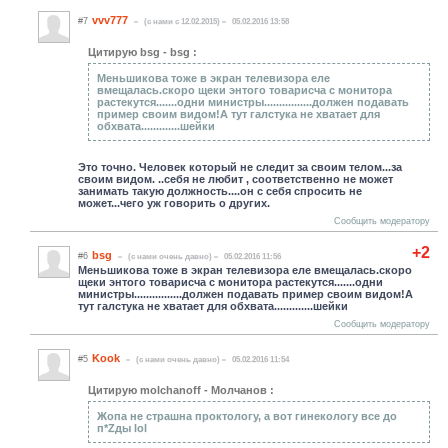
vvv777
#7
(c нами с 12.02.2015)
05.02.2016 13:58
Цитирую bsg - bsg :
Меньшикова тоже в экран телевизора еле
вмещалась.скоро щеки энтого товарисча с монитора
растекутся.......одни министры................должен подавать
пример своим видом!А тут галстука не хватает для
обхвата.............шейки
Это точно. Человек который не следит за своим телом...за
своим видом. ..себя не любит , соответственно не может
занимать такую должность....он с себя спросить не
может...чего уж говорить о других.
Сообщить модератору
+2
bsg
#6
(c нами очень давно)
05.02.2016 11:56
Меньшикова тоже в экран телевизора еле вмещалась.скоро
щеки энтого товарисча с монитора растекутся.......одни
министры................должен подавать пример своим видом!А
тут галстука не хватает для обхвата.............шейки
Сообщить модератору
Kook
#5
(c нами очень давно)
05.02.2016 11:54
Цитирую molchanoff - Молчанов :
Жопа не страшна проктологу, а вот гинекологу все до
п*Zды lol