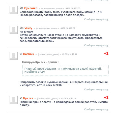
Суиватко
#11
(c нами очень давно)
05.02.2016 21:06
Северодвинский боец, тоже. Тутошнего роду. Маманя - в 4
школе работала, папаня помер после посадки.
Сообщить модератору
Valery
#10
(c нами очень давно)
05.02.2016 20:07
Не в тему.
Встречал ссылки у нас в стране на кафедру акушерства и
гинекологии стоматологического факультета. Представьте
себе, представьте себе...
Сообщить модератору
+1
Dachnik
#9
(c нами очень давно)
05.02.2016 17:35
Цитирую Критик - Критик :
Главный врач области - я наблюдаю за вашей работой.
Имейте в виду.
Направить поток в нужные карманы. Открыть Перинатальный
и сократить сотни коек в 2016.
Сообщить модератору
+1
Критик
#8
(c нами очень давно)
05.02.2016 16:18
Главный врач области - я наблюдаю за вашей работой. Имейте
в виду.
Сообщить модератору