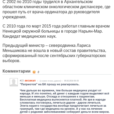
С 2002 по 2010 годы трудился в Архангельском
областном клиническом онкологическом диспансере, где
прошел путь от врача-ординатора до руководителя
учреждения.
С 2010 года по март 2015 года работал главным врачом
Ненецкой окружной больницы в городе Нарьян-Мар.
Кандидат медицинских наук.
Предыдущий министр – северодвинка Лариса
Меньшикова не вошла в новый состав правительства,
сформированный после сентябрьских губернаторских
выборов.
Комментарии
аксакал
#15
(c нами очень давно)
09.02.2016 06:03
"Патриотов" на БК прошу не реагировать.
Чем дальше во времени, тем больше медицина уходит от
народа. И это понятно, ей денег с каждым годом выделяют всё
меньше и меньше. Отсюда и отношение к пациентам.
Бесплатная медицина вытесняется платной. Не зря в народе
сложилась поговорка, лечиться даром - даром лечиться.
Элита нашего государства вообще предпочитает лечиться за
границей, там где медицина на уровне. А у нас на лечение
детей с редкими заболеваниями собирают деньги всем миром.