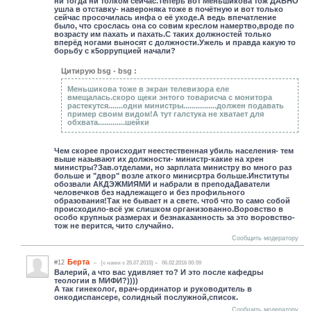
ни тогда ни толком сейчас.Теперь вот Меньшикова тож ДАВНО
ушла в отставку- навероняка тоже в почётную и вот только
сейчас просочилась инфа о её уходе.А ведь впечатление
было, что срослась она со совим креслом намертво,вроде по
возрасту им пахать и пахать.С таких должностей только
вперёд ногами выносят с должности.Ужель и правда какую то
борьбу с к5оррупцией начали?
Цитирую bsg - bsg :
Меньшикова тоже в экран телевизора еле
вмещалась.скоро щеки энтого товарисча с монитора
растекутся.......одни министры................должен подавать
пример своим видом!А тут галстука не хватает для
обхвата.............шейки
Чем скорее происходит неестественная убиль населения- тем
выше называют их должности- министр-какие на хрен
министры?Зав.отделами, но зарплата министру во много раз
больше и "двор" возле аткого минисртра больше.Институты
обозвали АКДЭЖМИЯМИ и набрали в преподаДаватели
человечков без надлежащего и без профильного
образования!Так не бывает н а свете. чтоб что то само собой
происходило-всё уж слишком организованно.Воровство в
особо крупных размерах и безнаказанность за это воровство-
тож не верится, чито случайно.
Сообщить модератору
Берта
#12
(c нами с 25.07.2015)
06.02.2016 00:59
Валерий, а что вас удивляет то? И это после кафедры
теологии в МИФИ?))))
А так гинеколог, врач-ординатор и руководитель в
онкодиспансере, солидный послужной,список.
Сообщить модератору