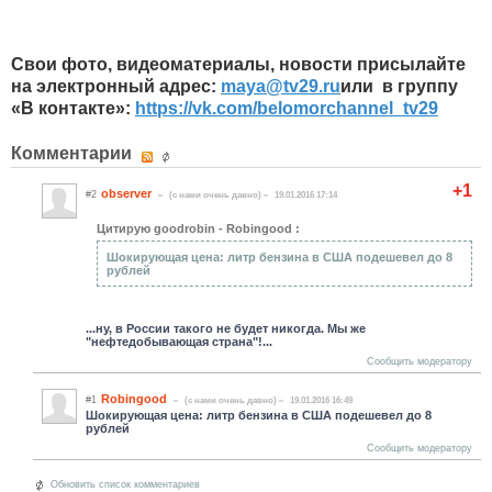
Свои фото, видеоматериалы, новости присылайте
на электронный адрес:
maya
@
tv
29.
ru
или в группу
«В контакте»:
https://vk.com/belomorchannel_tv29
Комментарии
+1
observer
#2
(c нами очень давно)
19.01.2016 17:14
Цитирую goodrobin - Robingood :
Шокирующая цена: литр бензина в США подешевел до 8
рублей
...ну, в России такого не будет никогда. Мы же
"нефтедобывающая страна"!...
Сообщить модератору
Robingood
#1
(c нами очень давно)
19.01.2016 16:49
Шокирующая цена: литр бензина в США подешевел до 8
рублей
Сообщить модератору
Обновить список комментариев