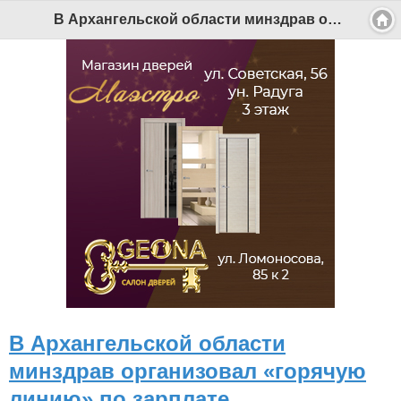
В Архангельской области минздрав организовал «горячую линию» по зарплате - Беломорканал Северодвинск tv29.ru
В Архангельской области
минздрав организовал «горячую
линию» по зарплате