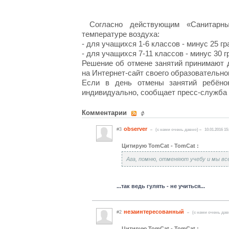
Согласно действующим «Санитарн
температуре воздуха:
- для учащихся 1-6 классов - минус 25 гр
- для учащихся 7-11 классов - минус 30 г
Решение об отмене занятий принимают 
на Интернет-сайт своего образовательно
Если в день отмены занятий ребёно
индивидуально, сообщает пресс-служба 
Комментарии
observer
#3
(c нами очень давно)
10.01.2016 15
Цитирую TomCat - TomCat :
Ага, помню, отменяют учебу и мы все
...так ведь гулять - не учиться...
незаинтересованный
#2
(c нами очень дав
Цитирую TomCat - TomCat :