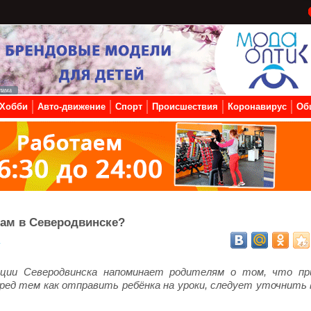
Хобби
Авто-движение
Спорт
Происшествия
Коронавирус
Об
кам в Северодвинске?
4
ации Северодвинска напоминает родителям о том, что пр
ред тем как отправить ребёнка на уроки, следует уточнить 