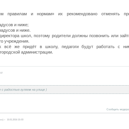
ым правилам и нормам» их рекомендовано отменять пр
адусов и ниже;
радусов и ниже.
директора школ, поэтому родители должны позвонить или зайт
го учреждения.
к всё же придёт в школу, педагоги будут работать с ни
городской администрации.
:07
 с радостью гуляем на улице )
Сообщить модера
но)
10.01.2016 15:03