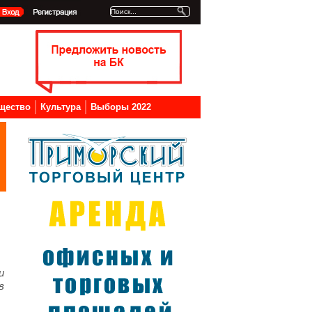
щество
Культура
Выборы 2022
и
в