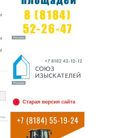
и
и
м
Старая версия сайта
тору