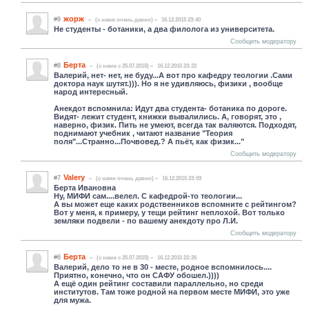
жорж
#9
(c нами очень давно)
16.12.2015 23:40
Не студенты - ботаники, а два филолога из университета.
Сообщить модератору
Берта
#8
(c нами с 25.07.2015)
16.12.2015 23:22
Валерий, нет- нет, не буду...А вот про кафедру теологии .Сами
доктора наук шутят.))). Но я не удивляюсь, физики , вообще
народ интересный.
Анекдот вспомнила: Идут два студента- ботаника по дороге.
Видят- лежит студент, книжки вывалились. А, говорят, это ,
наверно, физик. Пить не умеют, всегда так валяются. Подходят,
поднимают учебник , читают название "Теория
поля"...Странно...Почвовед.? А пьёт, как физик..."
Сообщить модератору
Valery
#7
(c нами очень давно)
16.12.2015 23:03
Берта Ивановна
Ну, МИФИ сам....велел. С кафедрой-то теологии...
А вы может еще каких родственников вспомните с рейтингом?
Вот у меня, к примеру, у тещи рейтинг неплохой. Вот только
земляки подвели - по вашему анекдоту про Л.И.
Сообщить модератору
Берта
#6
(c нами с 25.07.2015)
16.12.2015 22:26
Валерий, дело то не в 30 - месте, родное вспомнилось....
Приятно, конечно, что он САФУ обошел.))))
А ещё один рейтинг составили параллельно, но среди
институтов. Там тоже родной на первом месте МИФИ, это уже
для мужа.