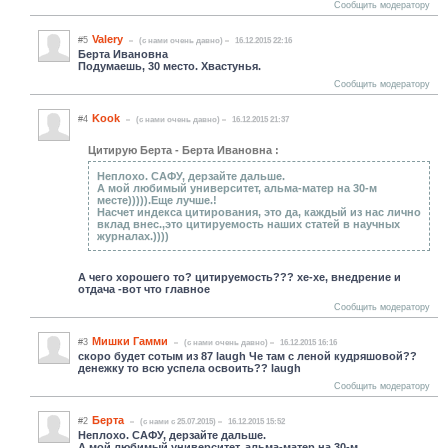
Сообщить модератору
Valery
#5
(c нами очень давно)
16.12.2015 22:16
Берта Ивановна
Подумаешь, 30 место. Хвастунья.
Сообщить модератору
Kook
#4
(c нами очень давно)
16.12.2015 21:37
Цитирую Берта - Берта Ивановна :
Неплохо. САФУ, дерзайте дальше.
А мой любимый университет, альма-матер на 30-м
месте))))).Еще лучше.!
Насчет индекса цитирования, это да, каждый из нас лично
вклад внес.,это цитируемость наших статей в научных
журналах.))))
А чего хорошего то? цитируемость??? хе-хе, внедрение и
отдача -вот что главное
Сообщить модератору
Мишки Гамми
#3
(c нами очень давно)
16.12.2015 16:16
скоро будет сотым из 87 laugh Че там с леной кудряшовой??
денежку то всю успела освоить?? laugh
Сообщить модератору
Берта
#2
(c нами с 25.07.2015)
16.12.2015 15:52
Неплохо. САФУ, дерзайте дальше.
А мой любимый университет, альма-матер на 30-м