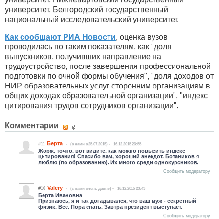
университет, Белгородский государственный
национальный исследовательский университет.
Как сообщают РИА Новости
, оценка вузов
проводилась по таким показателям, как "доля
выпускников, получивших направление на
трудоустройство, после завершения профессиональной
подготовки по очной формы обучения", "доля доходов от
НИР, образовательных услуг сторонним организациям в
общих доходах образовательной организации", "индекс
цитирования трудов сотрудников организации".
Комментарии
Берта
#11
(c нами с 25.07.2015)
16.12.2015 23:55
Жорж, точно, вот видите, как можно повысить индекс
цитирования! Спасибо вам, хороший анекдот. Ботаников я
люблю (по образованию). Их много среди однокурсников.
Сообщить модератору
Valery
#10
(c нами очень давно)
16.12.2015 23:43
Берта Ивановна
Признаюсь, я и так догадывался, что ваш муж - секретный
физик. Все. Пора спать. Завтра президент выступает.
Сообщить модератору