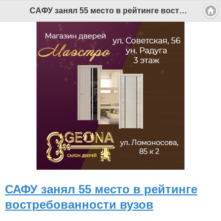
Версия для мобильных
|
Версия для ПК
САФУ занял 55 место в рейтинге востребованности вузов - Беломорканал Северодвинск tv29.ru
© 2026 Беломорканал Северодвинск tv29.ru
Joomla!
is Free Software released under the GNU General Public
License.
Mobile version by
Mobile Joomla!
Desktop Version
СИ "Информационное агентство "Беломорканал" регистрационный номер ЭЛ № ФС77-77001 от 08.11.2019,
выдан Федеральной службой по надзору в сфере связи, информационных технологий и массовых
коммуникаций (Роскомнадзор). Учредитель: ООО "ТВ29". Главный редактор: Рудалев А.Г.
Беломорканал - новостной сайт Архангельской области: новости Северодвинска, новости поморья,
происшествия в Архангельске, мэрия Архангельска
Все права на материалы, опубликованные на сайте, защищены в соответствии с российским и
международным законодательством об авторском праве и смежных правах.
При любом использовании текстовых, аудио-, фото- и видеоматериалов ссылка на www.tv29.ru обязательна.
При цитировании информации гиперссылка на www.tv29.ru обязательна. Использование материалов ИА
«Беломорканал» в коммерческих целях без письменного разрешения агентства не допускается. 18+
САФУ занял 55 место в рейтинге
востребованности вузов