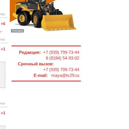
тору
+6
 -
тору
+1
Редакция:
+7 (939) 799-73-44
8 (8184) 54-93-02
Срочный вызов:
+7 (939) 799-73-44
E-mail:
maya@tv29.ru
тору
+1