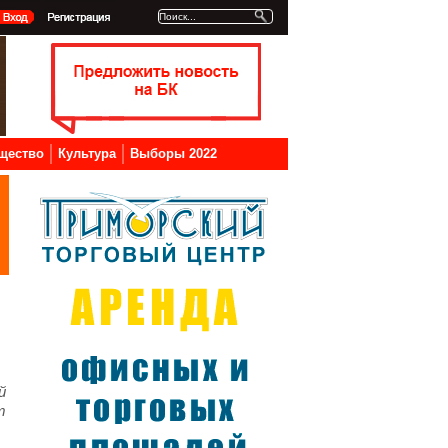
щество
Культура
Выборы 2022
й
т