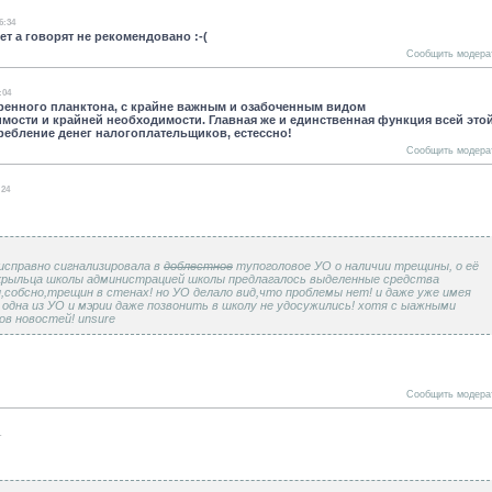
6:34
ет а говорят не рекомендовано :-(
Сообщить модера
:04
дренного планктона, с крайне важным и озабоченным видом
ости и крайней необходимости. Главная же и единственная функция всей этой
требление денег налогоплательщиков, естессно!
Сообщить модера
:24
исправно сигнализировала в
доблестное
тупоголовое УО о наличии трещины, о её
 крыльца школы администрацией школы предлагалось выделенные средства
обсно,трещин в стенах! но УО делало вид,что проблемы нет! и даже уже имея
 одна из УО и мэрии даже позвонить в школу не удосужились! хотя с ыажными
ов новостей! unsure
Сообщить модера
1