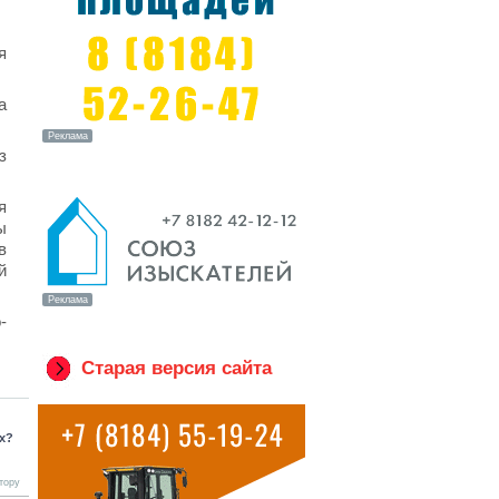
я
а
з
я
ы
в
й
-
Старая версия сайта
ях?
тору