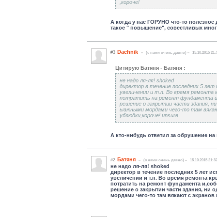
,короче!
А когда у нас ГОРУНО что-то полезное
такое " повышение", совестливых мног
Dachnik
#3
(c нами очень давно)
15.10.2015 21:
Цитирую Батяня - Батяня :
не надо ля-ля! shoked
директор в течение последних 5 лет 
увеличении и т.п. Во время ремонта
потратить на ремонт фундамента и,с
решение о закрытии части здания, ни
ыажными мордами чего-то там вякаю
ублюдки,короче! unsure
А кто-нибудь ответил за обрушение на п
Батяня
#2
(c нами очень давно)
15.10.2015 21:3
не надо ля-ля! shoked
директор в течение последних 5 лет и
увеличении и т.п. Во время ремонта 
потратить на ремонт фундамента и,соб
решение о закрытии части здания, ни 
мордами чего-то там вякают с экранов 