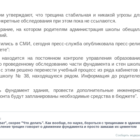
и утверждают, что трещина стабильная и никакой угрозы дл
конкретные обследования при этом пока не ссылаются.
рание, на котором родителям администрация школы обещал
вий.
тились в СМИ, сегодня пресс-служба опубликовала пресс-рели
ете":
 находится на постоянном контроле управления образовани
о проведенному обследованию части фундамента и стен школ
с этим решено перенести учебный процесс из ряда кабинетов 
 в школу № 38, находящуюся рядом. Информация до родителе
ь фундамент здания, провести дополнительные инженерно
емонта будут запланированы необходимые средства в бюджете".
2
ват", скорее "Что делать". Как вообще, по науке, бороться с трещинами в здани
вление трещин говорит о движении фундамента и просто замазав их цементом
Сообщить модера