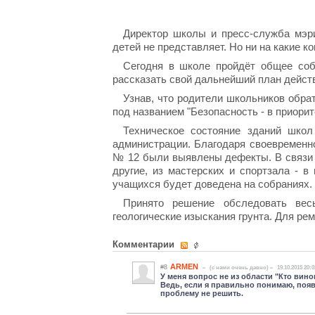
Директор школы и пресс-служба мэри
детей не представляет. Но ни на какие 
Сегодня в школе пройдёт общее соб
рассказать свой дальнейший план дейст
Узнав, что родители школьников обра
под названием "Безопасность - в приорит
Техническое состояние зданий школ
администрации. Благодаря своевременн
№ 12 были выявлены дефекты. В связи 
другие, из мастерских и спортзала -
учащихся будет доведена на собраниях.
Принято решение обследовать вес
геологические изыскания грунта. Для р
Комментарии
ARMEN
#8
(c нами очень давно)
19.10.2015 20:0
У меня вопрос не из области "Кто вино
Ведь, если я правильно понимаю, поя
проблему не решить.