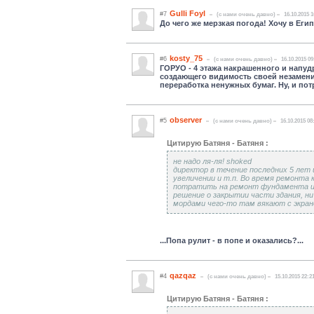
Gulli Foyl
#7
(c нами очень давно)
16.10.2015 1
До чего же мерзкая погода! Хочу в Егип
kosty_75
#6
(c нами очень давно)
16.10.2015 09
ГОРУО - 4 этажа накрашенного и напу
создающего видимость своей незаменим
переработка ненужных бумаг. Ну, и по
observer
#5
(c нами очень давно)
16.10.2015 08
Цитирую Батяня - Батяня :
не надо ля-ля! shoked
директор в течение последних 5 лет 
увеличении и т.п. Во время ремонта
потратить на ремонт фундамента и,с
решение о закрытии части здания, ни
мордами чего-то там вякают с экран
...Попа рулит - в попе и оказались?...
qazqaz
#4
(c нами очень давно)
15.10.2015 22:2
Цитирую Батяня - Батяня :