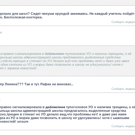
 делало для школ? Сидят чинуши ерундой занимаясь. Не каждый учитель пойдёт
о. Бесполезная конторка.
Сообщить модера
56
исправно сигнализировала в
доблестное
тупоголовое УО о наличии трещины, о её
 крыльца школы администрацией школы предлагалось выделенные средства
обсно,трещин в стенах! но УО делало вид,что проблемы нет! и даже уже имея
 одна скотина из УО и мэрии даже позвонить в школу не удосужились! хотя с
т с экранов новостей!
р Ленина??? Так и тут. Рафик не виноват...
Сообщить модера
2
справно сигнализировала в
доблестное
тупоголовое УО о наличии трещины, о е
крыльца школы администрацией школы предлагалось выделенные средства
сно,трещин в стенах! но УО делало вид,что проблемы нет! и даже уже имея
одна из УО и мэрии даже позвонить в школу не удосужились! хотя с ыажными
новостей! unsure
Сообщить модера