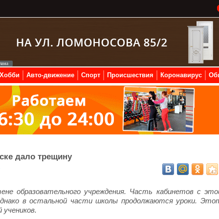
Хобби
Авто-движение
Спорт
Происшествия
Коронавирус
Об
ске дало трещину
7
ене образовательного учреждения. Часть кабинетов с это
днако в остальной части школы продолжаются уроки. Это
 учеников.