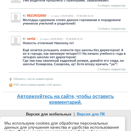
Уже родители прошлись с приборами. Зашкаливают.
Сообщить модератору
89219032650
#2
(c нами с 04.09.2023)
07.08.2025 15:44
Молодцы сдержали слово данное горожанам и порадовали
учеников учителей и родителей!
Сообщить модератору
serfal
#1
(c нами с 05.06.2019)
07.08.2025 14:19
Новость отличная! Наконец-то!
Ещё хочется услышать новости про школы без директоров! А
их в городе, как минимум четыре!!!! На начало учебного года в
четырех школах нет директоров!
Где там наш хваленый кадровый резерв, давайте его сюда, на
школы! Комарова, Сахарова, ау! Хотя впору кричать “уа”!
Сообщить модератору
Обновить список комментариев
RSS лента комментариев этой записи
Авторизуйтесь на сайте, чтобы оставить
комментарий.
Версия для мобильных
|
Версия для ПК
© 2026 Беломорканал Северодвинск tv29.ru
Мы используем cookies для обработки персональных
данных для улучшения качества и удобства использования
Joomla!
is Free Software released under the GNU General Public