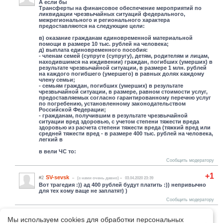
А если бы
Трансферты на финансовое обеспечение мероприятий по
ликвидации чрезвычайных ситуаций федерального,
межрегионального и регионального характера
предоставляются на следующие цели:
в) оказание гражданам единовременной материальной
помощи в размере 10 тыс. рублей на человека;
д) выплата единовременного пособия:
- членам семей (супруге (супругу), детям, родителям и лицам,
находившимся на иждивении) граждан, погибших (умерших) в
результате чрезвычайной ситуации, в размере 1 млн. рублей
на каждого погибшего (умершего) в равных долях каждому
члену семьи;
- семьям граждан, погибших (умерших) в результате
чрезвычайной ситуации, в размере, равном стоимости услуг,
предоставляемых согласно гарантированному перечню услуг
по погребению, установленному законодательством
Российской Федерации;
- гражданам, получившим в результате чрезвычайной
ситуации вред здоровью, с учетом степени тяжести вреда
здоровью из расчета степени тяжести вреда (тяжкий вред или
средней тяжести вред - в размере 400 тыс. рублей на человека,
легкий в
в вели ЧС то:
Сообщить модератору
+1
SV-sevsk
#2
(c нами очень давно)
03.04.2020 23:39
Вот трагедия :)) ад 400 рублей будут платить :)) непривычно
для тех кому ваще не заплатят) )
Сообщить модератору
Platoskin
#1
(c нами с 09.02.2019)
03.04.2020 20:51
Мы используем cookies для обработки персональных