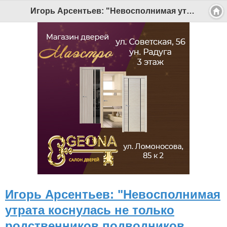
Игорь Арсентьев: "Невосполнимая утрата коснулась не только родственников подводников «Курска», но и всех россиян" - Беломорканал Северодвинск tv29.ru
Игорь Арсентьев: "Невосполнимая
утрата коснулась не только
родственников подводников