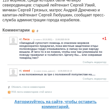
118 моряков, среди которых были четверо
северодвинцев: старший лейтенант Сергей Узкий,
мичман Сергей Грязных, матрос Андрей Дрюченко и
капитан-лейтенант Сергей Любушкин, сообщает пресс-
служба администрации города корабелов.
Комментарии
+1
Лиса
#2
(c нами с 18.10.2021)
13.08.2025 09:59
«Западеый супостат» помощь в спасении моряков
неоднократно предлагал, пока местные защитники-отцы-
полководцы гордо отказывались и лапшу на уши народу
вешали. И чего-то я не помню, чтобы они там улюлюкали по
поводу «развала» и «слабости». Цитату бы… или соврамши
товарищ гмо?
Сообщить модератору
steed
#1
(c нами очень давно)
12.08.2025 22:18
а на положенных за три с половиной популистам на.....
Сообщить модератору
Обновить список комментариев
RSS лента комментариев этой записи
Авторизуйтесь на сайте, чтобы оставить
комментарий.