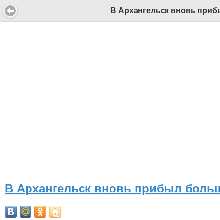
В Архангельск вновь приб
СИ "Информационное агентство "Беломорканал" регистрационный номер ЭЛ № ФС77-77001 от 08.11.2019, выдан Федеральной службой по надзору в сфере связи, информационны
Беломорканал - новостной сайт Архангельской области: новости Северодвинска, новости поморья, происшествия в Архангельске, мэрия Архангельска
Все права на материалы, опубликованные на сайте, защищены в соответствии с российским и международным законодательством об авторском праве и смежных правах.
При любом использовании текстовых, аудио-, фото- и видеоматериалов ссылка на www.tv29.ru обязательна. При цитировании информации гиперссылка на www.tv29.ru обязате
В Архангельск вновь прибыл боль