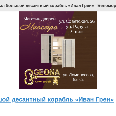
Версия для мобильных
|
Версия для ПК
ыл большой десантный корабль «Иван Грен» - Беломорк
© 2026 Беломорканал Северодвинск tv29.ru
Joomla!
is Free Software released under the GNU General Public License.
Mobile version by
Mobile Joomla!
Desktop Version
х технологий и массовых коммуникаций (Роскомнадзор). Учредитель: ООО "ТВ29". Главный редактор: Рудалев А.Г.
льна. Использование материалов ИА «Беломорканал» в коммерческих целях без письменного разрешения агентства не допускается. 18+
шой десантный корабль «Иван Грен»