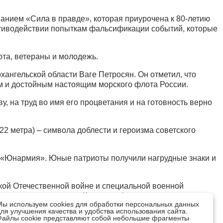
анием «Сила в правде», которая приурочена к 80-летию
отиводействии попыткам фальсификации событий, которые
та, ветераны и молодежь.
ангельской области Ваге Петросян. Он отметил, что
м и достойным настоящим морского флота России.
у, на труд во имя его процветания и на готовность верно
 метра) – символа доблести и героизма советского
 «Юнармия». Юные патриоты получили нагрудные знаки и
кой Отечественной войне и специальной военной
лючая подводные силы, Кольскую флотилию, авиационные
Мы используем cookies для обработки персональных данных
том числе танк Т-34, СУ-100 и пулеметная тачанка.
для улучшения качества и удобства использования сайта.
Файлы cookie представляют собой небольшие фрагменты