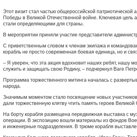
Этот визит стал частью общероссийской патриотической 
Победы в Великой Отечественной войне. Ключевая цель 
стали определяющими для страны.
В мероприятии приняли участие представители админист
С приветственным словом к членам экипажа и командован
корабль не просто современная боевая единица, но и с
– Я уверен, что эта акция вдохновит наших ребят, нашу м
служить и защищать свою Родину, – подчеркнул Ваге Петр
Программа торжественного митинга началась с развертыв
народа.
Значимым моментом стало посвящение новых участников 
дали торжественную клятву чтить память героев Великой
На борту корабля размещена передвижная выставка с му
операции. В экспозицию вошли материалы из фондов Вое
и инженерные подразделения. В трюме корабля выставлена