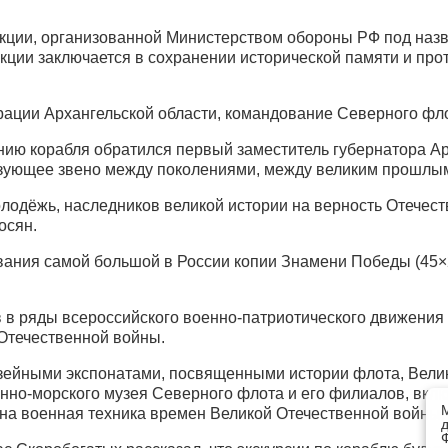
акции, организованной Министерством обороны РФ под назв
акции заключается в сохранении исторической памяти и пр
рации Архангельской области, командование Северного фло
ию корабля обратился первый заместитель губернатора Арх
вязующее звено между поколениями, между великим прошлы
олодёжь, наследников великой истории на верность Отечеств
осян.
ания самой большой в России копии Знамени Победы (45×22
в ряды всероссийского военно-патриотического движения
 Отечественной войны.
зейными экспонатами, посвященными истории флота, Вели
нно-морского музея Северного флота и его филиалов, вк
 военная техника времен Великой Отечественной войны, в 