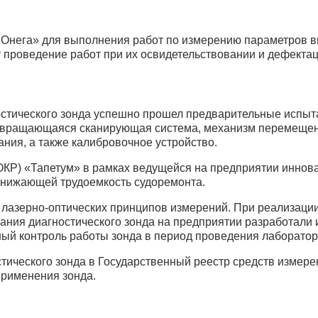
нега» для выполнения работ по измерению параметров вн
т проведение работ при их освидетельствовании и дефектац
остического зонда успешно прошел предварительные испыт
ит вращающаяся сканирующая система, механизм перемещен
ния, а также калибровочное устройство.
(ОКР) «Тапетум» в рамках ведущейся на предприятии иннов
снижающей трудоемкость судоремонта.
 лазерно-оптических принципов измерений. При реализац
тания диагностического зонда на предприятии разработали 
ный контроль работы зонда в период проведения лаборато
тического зонда в Государственный реестр средств измере
применения зонда.