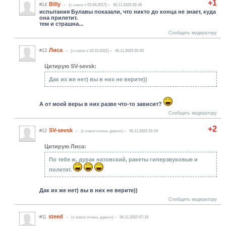
+1
Billy
#14
(c нами с 03.04.2017)
06.11.2023 20:46
испытания Булавы показали, что никто до конца не знает, куда
она прилетит.
тем и страшна...
Сообщить модератору
Лиса
#13
(c нами с 18.10.2021)
06.11.2023 20:00
Цитирую SV-sevsk:
Дак их же нет) вы в них не верите))
А от моей веры в них разве что-то зависит?
Сообщить модератору
+2
SV-sevsk
#12
(c нами очень давно)
06.11.2023 15:34
Цитирую Лиса:
По тебе ж, дурак натовский, ракеты гиперзвуковые и
полетят.
Дак их же нет) вы в них не верите))
Сообщить модератору
steed
#11
(c нами очень давно)
06.11.2023 07:18