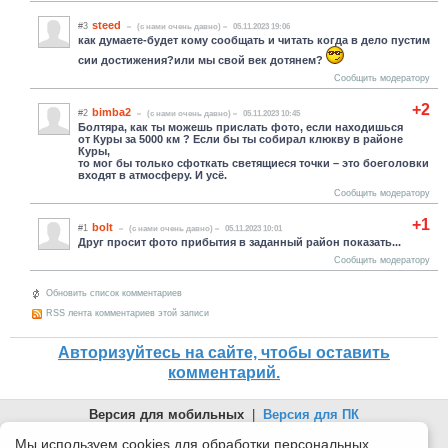
steed
#3
(c нами очень давно)
05.11.2023 19:06
как думаете-будет кому сообщать и читать когда в дело пустим
сии достижения?или мы свой век дотянем?
Сообщить модератору
+2
bimba2
#2
(c нами очень давно)
05.11.2023 10:45
Болтяра, как ты можешь прислать фото, если находишься
от Куры за 5000 км ? Если бы ты собирал клюкву в районе
Куры,
то мог бы только сфоткать светящиеся точки – это боеголовки
входят в атмосферу. И усё.
Сообщить модератору
+1
bolt
#1
(c нами очень давно)
05.11.2023 10:01
Друг просит фото прибытия в заданный район показать...
Сообщить модератору
Обновить список комментариев
RSS лента комментариев этой записи
Авторизуйтесь на сайте, чтобы оставить
комментарий.
Версия для мобильных
|
Версия для ПК
© 2026 Беломорканал Северодвинск tv29.ru
Мы используем cookies для обработки персональных