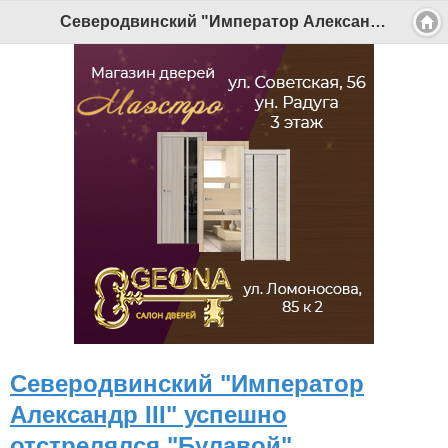
Северодвинский "Император Александр III" успешно отстрелялся "Булавой" - Беломорканал Северодвинск tv29.ru
Северодвинский "Император
Александр III" успешно
отстрелялся "Булавой"