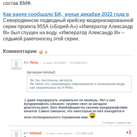
состав ВМФ.
Как ранее сообщало БК, конце декабря 2022 года в
Северодвинске подводный крейсер модернизированной
серии проекта 955А («Борей-А») «Император Александр
III» был спущен на воду. «Император Александр III» –
седьмой ракетоносец этой серии.
Комментарии
Лиса
#18
(c нами с 18.10.2021)
07.11.2023 15:51
Цитирую bimba2:
Эк ты, лисонька, загнула.
Не тянет это умирающее образование в нынешнем виде
как украинушка на 4 Рейх.
:) даже передернуть нормально не можешь. Нет у них
вундервафель никаких: оружие свое за западом
доиспользуют. Зато бимбафашисты своими вундервафлями
кичатся. Самое смешное, что некоторые из них находятся в
зоне потенциального поражения ими.
Сообщить модератору
+1
bimba2
#17
(c нами очень давно)
07.11.2023 13:52