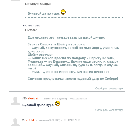
Цитирую skaigai:
Булавой да по куре.
это по теме
Цитата:
Еще недавно этот анекдот казался дикой дичью:
Звонит Симоньян Шойгу и говорит:
— Слушай, Кожугетович, не бей по Нью-Йорку, у меня там
дочь живёт.
Шойгу отвечает:
— Блин! Песков просил по Лондону и Парижу не бить,
Медведев — по Берлину… Другие наши звонили, список
большой... Слушай, Симоньян, куда бить тогда, в случае
чего?
— Ммм, ну, ёбни по Воронежу, там наших точно нет.
Симонян предложила нанести ядерный удар по Сибири!
Сообщить модератору
skaigai
#10
(c нами очень давно)
06.11.2023 03:18
Булавой да по куре.
Сообщить модератору
Лиса
#9
(c нами с 18.10.2021)
05.11.2023 22:23