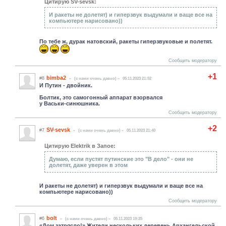
Цитирую SV-sevsk:
И ракеты не долетят) и гиперзвук выдумали и ваще все на
компьютере нарисовано))
По тебе ж, дурак натовский, ракеты гиперзвуковые и полетят.
Сообщить модератору
+1
bimba2
#8
(c нами очень давно)
05.11.2023 21:52
И Путин - двойник.
Болтик, это самогонный аппарат взорвался
у Васьки-синюшника.
Сообщить модератору
+2
SV-sevsk
#7
(c нами очень давно)
05.11.2023 21:40
Цитирую Elektrik в Запое:
Думаю, если пустят путинские это "В дело" - они не
долетят, даже уверен в этом
И ракеты не долетят) и гиперзвук выдумали и ваще все на
компьютере нарисовано))
Сообщить модератору
bolt
#6
(c нами очень давно)
05.11.2023 19:25
«Дом затрясло!» Жители нескольких деревень Архангельской