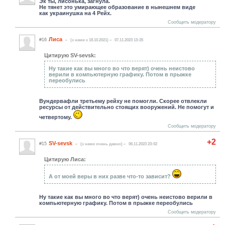
Эк ты, лисонька, загнула.
Не тянет это умирающее образование в нынешнем виде
как украинушка на 4 Рейх.
Сообщить модератору
Лиса
#16
(c нами с 18.10.2021)
07.11.2023 13:25
Цитирую SV-sevsk:
Ну такие как вы много во что верят) очень неистово
верили в компьютерную графику. Потом в прыжке
переобулись
Вундервафли третьему рейху не помогли. Скорее отвлекли
ресурсы от действительно стоящих вооружений. Не помогут и
четвертому.
Сообщить модератору
+2
SV-sevsk
#15
(c нами очень давно)
06.11.2023 23:02
Цитирую Лиса:
А от моей веры в них разве что-то зависит?
Ну такие как вы много во что верят) очень неистово верили в
компьютерную графику. Потом в прыжке переобулись
Сообщить модератору