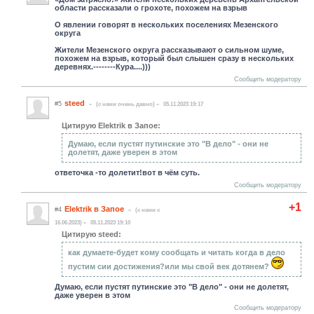
области рассказали о грохоте, похожем на взрыв
О явлении говорят в нескольких поселениях Мезенского
округа
Жители Мезенского округа рассказывают о сильном шуме,
похожем на взрыв, который был слышен сразу в нескольких
деревнях.--------Кура....)))
Сообщить модератору
steed
#5
(c нами очень давно)
05.11.2023 19:17
Цитирую Elektrik в Запое:
Думаю, если пустят путинские это "В дело" - они не
долетят, даже уверен в этом
ответочка -то долетит!вот в чём суть.
Сообщить модератору
+1
Elektrik в Запое
#4
(c нами с
16.06.2023)
05.11.2023 19:10
Цитирую steed:
как думаете-будет кому сообщать и читать когда в дело
пустим сии достижения?или мы свой век дотянем?
Думаю, если пустят путинские это "В дело" - они не долетят,
даже уверен в этом
Сообщить модератору